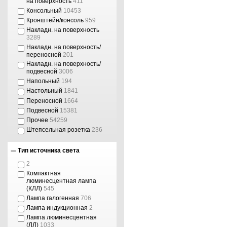
на поверхность
411
Консольный
10453
Кронштейн/консоль
959
Накладн. на поверхность
3289
Накладн. на поверхность/
переносной
201
Накладн. на поверхность/
подвесной
3006
Напольный
194
Настольный
1841
Переносной
1664
Подвесной
15381
Прочее
54259
Штепсельная розетка
236
Тип источника света
2
Компактная
люминесцентная лампа
(КЛЛ)
545
Лампа галогенная
706
Лампа индукционная
2
Лампа люминесцентная
(ЛЛ)
1033