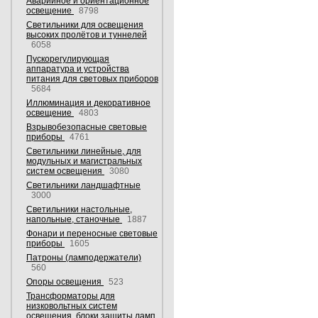
Аварийное и ориентационное
освещение
8798
Светильники для освещения
высоких пролётов и туннелей
6058
Пускорегулирующая
аппаратура и устройства
питания для световых приборов
5684
Иллюминация и декоративное
освещение
4803
Взрывобезопасные световые
приборы
4761
Светильники линейные, для
модульных и магистральных
систем освещения
3080
Светильники ландшафтные
3000
Светильники настольные,
напольные, станочные
1887
Фонари и переносные световые
приборы
1605
Патроны (ламподержатели)
560
Опоры освещения
523
Трансформаторы для
низковольтных систем
освещения, блоки защиты ламп