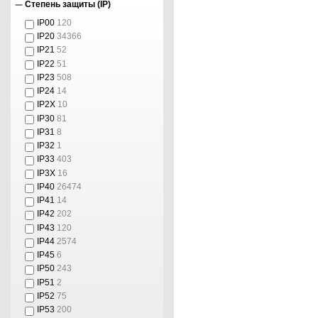
Степень защиты (IP)
IP00
120
IP20
34366
IP21
52
IP22
51
IP23
508
IP24
14
IP2X
10
IP30
81
IP31
8
IP32
1
IP33
403
IP3X
16
IP40
26474
IP41
14
IP42
202
IP43
120
IP44
2574
IP45
6
IP50
243
IP51
2
IP52
75
IP53
200