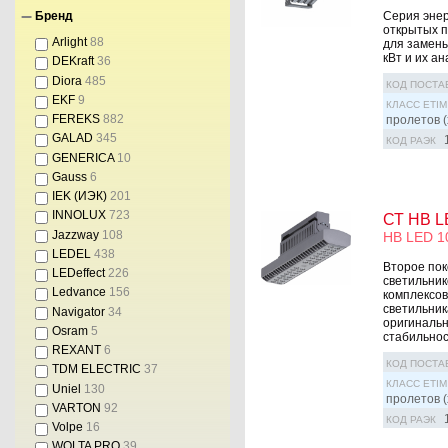
Серия эне
Бренд
открытых п
Arlight
88
для замены
кВт и их а
DEKraft
36
Diora
485
КОД ПОСТА
EKF
9
КЛАСС ETIM
FEREKS
882
пролетов (
GALAD
345
КОД РАЭК
GENERICA
10
Gauss
6
IEK (ИЭК)
201
INNOLUX
723
СТ HB L
Jazzway
108
HB LED 1
LEDEL
438
Второе по
LEDeffect
226
светильник
Ledvance
156
комплексов
светильник
Navigator
34
оригинальн
Osram
5
стабильност
REXANT
6
КОД ПОСТА
TDM ELECTRIC
37
КЛАСС ETIM
Uniel
130
пролетов (
VARTON
92
КОД РАЭК
Volpe
16
WOLTA PRO
39