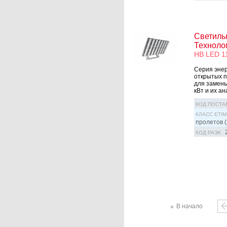
Светиль
Техноло
HB LED 1
Серия эне
открытых п
для замены
кВт и их а
КОД ПОСТА
КЛАСС ETIM
пролетов (
КОД РАЭК
В начало