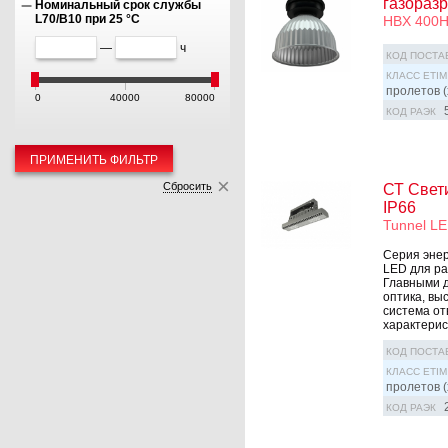
газоразр
Номинальный срок службы
L70/B10 при 25 °C
HBX 400H,
—
ч
КОД ПОСТА
КЛАСС ETIM
пролетов (
0
40000
80000
КОД РАЭК
ПРИМЕНИТЬ ФИЛЬТР
Сбросить
СТ Свет
IP66
Tunnel LE
Серия эне
LED для ра
Главными д
оптика, вы
система от
характерист
КОД ПОСТА
КЛАСС ETIM
пролетов (
КОД РАЭК