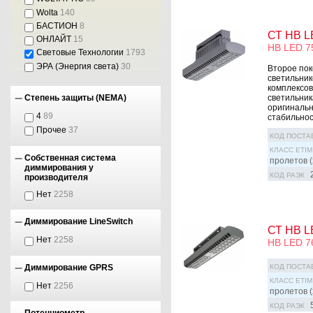
Wolta
140
БАСТИОН
8
СТ HB L
ОНЛАЙТ
15
HB LED 7
Световые Технологии
1793
ЭРА (Энергия света)
30
Второе по
светильник
комплексов
светильник
Степень защиты (NEMA)
оригинальн
4
89
стабильност
Прочее
37
КОД ПОСТА
КЛАСС ETIM
Собственная система
пролетов (
диммирования у
КОД РАЭК
производителя
Нет
2258
Диммирование LineSwitch
СТ HB L
Нет
2258
HB LED 7
КОД ПОСТА
Диммирование GPRS
КЛАСС ETIM
Нет
2256
пролетов (
КОД РАЭК
Потенциометр