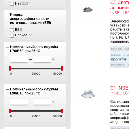
СТ Свети
Нет
2197
алюмини
INSEL LB/
Индекс
энергоэффективности
Энергоэффе
источника питания (EEI)
установки 
работы в се
В2
9
постоянног
Прочее
13
ГВП, РВП, 
аварийног
Номинальный срок службы
КОД ПОСТА
L70/B50 при 25 °C
КЛАСС ETIM
—
ч
пролетов (
КОД РАЭК
0
25000
50000
СТ INSE
Номинальный срок службы
INSEL LB
L90/B10 при 25 °C
Светильник
—
ч
промышленн
спортивных
габаритным
0
25000
50000
энергоэффе
модификаци