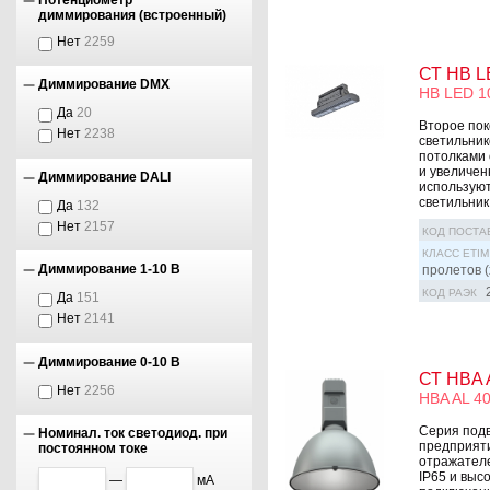
диммирования (встроенный)
Нет
2259
СТ HB L
Диммирование DMX
HB LED 1
Да
20
Второе по
Нет
2238
светильни
потолками 
и увеличен
Диммирование DALI
используют
светильник 
Да
132
Нет
2157
КОД ПОСТА
КЛАСС ETIM
Диммирование 1-10 В
пролетов (
КОД РАЭК
Да
151
Нет
2141
Диммирование 0-10 В
СТ HBA A
Нет
2256
HBA AL 4
Серия под
Номинал. ток светодиод. при
предприяти
постоянном токе
отражателе
IP65 и выс
—
мА