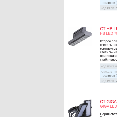
пролетов (
КОД РАЭК
СТ HB L
HB LED 7
Второе по
светильник
комплексов
светильник
оригинальн
стабильност
КОД ПОСТА
КЛАСС ETIM
пролетов (
КОД РАЭК
СТ GIGA
GIGA LED
Серия свет