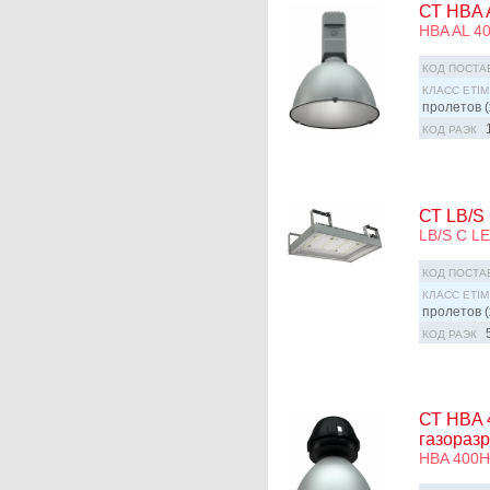
СТ HBA 
HBA AL 40
КОД ПОСТА
КЛАСС ETIM
пролетов (
КОД РАЭК
СТ LB/S
LB/S C L
КОД ПОСТА
КЛАСС ETIM
пролетов (
КОД РАЭК
СТ HBA 4
газораз
HBA 400H,