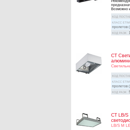
Рекомендую
предназна
Возможно и
КОД ПОСТА
КЛАСС ETIM
пролетов (
КОД РАЭК
СТ Свети
алюмини
Светильн
КОД ПОСТА
КЛАСС ETIM
пролетов (
КОД РАЭК
СТ LB/S
светоди
LB/S M L