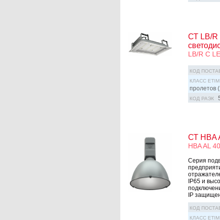
СТ LB/R 
светоди
LB/R C LE
КОД ПОСТА
КЛАСС ETIM
пролетов (
КОД РАЭК
СТ HBA A
HBA AL 4
Серия под
предприяти
отражателе
IP65 и выс
подключени
IP защищен
КОД ПОСТА
КЛАСС ETIM