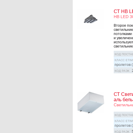
СТ HB L
HB LED 3
Второе по
светильни
потолками 
и увеличен
используют
светильник 
КОД ПОСТА
КЛАСС ETIM
пролетов (
КОД РАЭК
СТ Свети
аль белы
Светильн
КОД ПОСТА
КЛАСС ETIM
пролетов (
КОД РАЭК