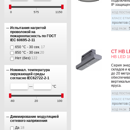
подключени
IP защищен
0
575
1150
КОД ПОСТА
КЛАСС ETIM
пролетов (
Испытания нагретой
КОД РАЭК
проволокой на
пожароопасность по ГОСТ
IEC 60695-2-11
650 °C - 30 сек.
17
СТ HB L
850 °C - 30 сек
20
HB LED 1
Нет (без)
122
Серия эне
складов и 
Номинал. температура
до 20 метр
окружающей среды
обеспечива
согласно IEC62722-2-1
вертикальн
яруса.
—
°C
КОД ПОСТА
КЛАСС ETIM
-60
20
100
пролетов (
КОД РАЭК
Диммирование модуляцией
сетевого напряжения
Да
18