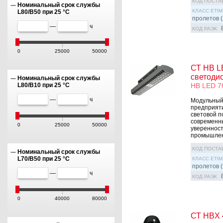
КОД ПОСТА
Номинальный срок службы
КЛАСС ETIM
L80/B50 при 25 °C
пролетов (
—
ч
КОД РАЭК
0
25000
50000
СТ HB L
светоди
Номинальный срок службы
HB LED 7
L80/B10 при 25 °C
—
ч
Модульный
предприяти
световой п
современны
0
25000
50000
увереннос
промышлен
КОД ПОСТА
Номинальный срок службы
L70/B50 при 25 °C
КЛАСС ETIM
пролетов (
—
ч
КОД РАЭК
0
40000
80000
СТ HBX 