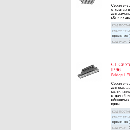
Серия эне
открытых п
для замены
кВт и их а
КОД ПОСТА
КЛАСС ETIM
пролетов (
КОД РАЭК
СТ Свет
IP66
Bridge L
Серия эне
для освещ
светильник
отдача бол
обеспечива
срока ...
КОД ПОСТА
КЛАСС ETIM
пролетов (
КОД РАЭК