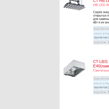
СТ HB L
HB LED 8
Серия эне
открытых п
для замены
кВт и их а
КОД ПОСТА
КЛАСС ETIM
пролетов (
КОД РАЭК
СТ LB/S
E40(лам
Светильн
КОД ПОСТА
КЛАСС ETIM
пролетов (
КОД РАЭК