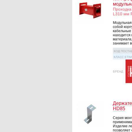
модульн
Проходка
L310 мм 
Модульная
собой корп
кабельные 
находится
материала,
занимает вс
КОД ПОСТА
КЛАСС ETIM
БРЕНД
Держате
HD85
Серия монт
применима 
Изделие ле
позволяет 