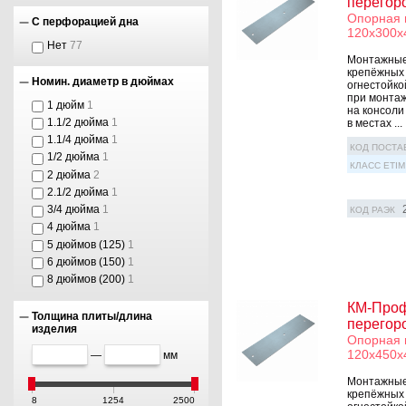
перегор
Опорная 
С перфорацией дна
120х300х
Нет
77
Монтажные 
крепёжных 
Номин. диаметр в дюймах
огнестойко
при монтаж
1 дюйм
1
на консоли
1.1/2 дюйма
1
в местах ...
1.1/4 дюйма
1
КОД ПОСТА
1/2 дюйма
1
КЛАСС ETIM
2 дюйма
2
2.1/2 дюйма
1
3/4 дюйма
1
КОД РАЭК
4 дюйма
1
5 дюймов (125)
1
6 дюймов (150)
1
8 дюймов (200)
1
КМ-Проф
Толщина плиты/длина
перегор
изделия
Опорная 
120х450х
—
мм
Монтажные 
крепёжных 
8
1254
2500