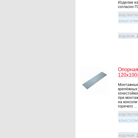
Изделие из
согласно ГО
КОД ПОСТА
КЛАСС ETIM
КОД РАЭК
Опорная
120х100
Монтажные 
крепёжных 
огнестойко
при монтаж
на консоли
горячего ...
КОД ПОСТА
КЛАСС ETIM
КОД РАЭК