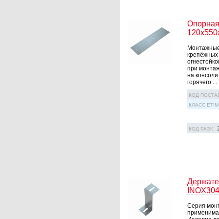
Опорная
120х550
Монтажные 
крепёжных 
огнестойко
при монтаж
на консоли
горячего ...
КОД ПОСТА
КЛАСС ETIM
КОД РАЭК
Держате
INOX30
Серия монт
применима 