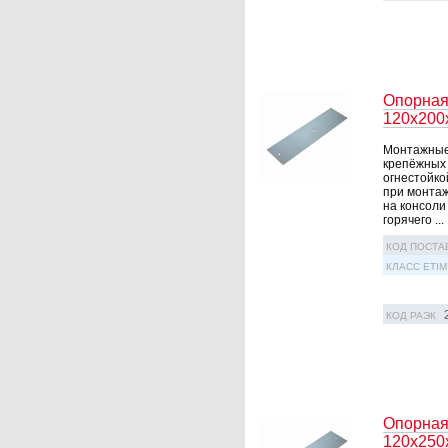
Опорная
120х200
Монтажные 
крепёжных 
огнестойко
при монтаж
на консоли
горячего ...
КОД ПОСТА
КЛАСС ETIM
КОД РАЭК
Опорная
120х250