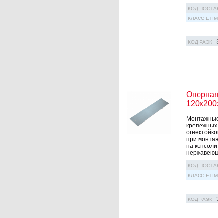
КОД ПОСТА
КЛАСС ETIM
КОД РАЭК
Опорная
120х200
Монтажные 
крепёжных 
огнестойко
при монтаж
на консоли
нержавеюще
КОД ПОСТА
КЛАСС ETIM
КОД РАЭК