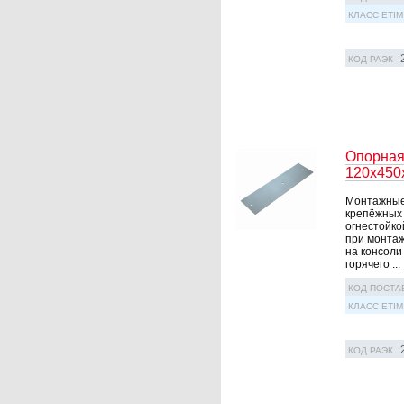
КЛАСС ETIM
КОД РАЭК
Опорная
120х450
Монтажные 
крепёжных 
огнестойко
при монтаж
на консоли
горячего ...
КОД ПОСТА
КЛАСС ETIM
КОД РАЭК