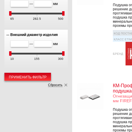
—
мм
Подушка о
решение дл
протягивае
подушка пр
65
282.5
500
минерально
проемы прох
КОД ПОСТА
Внешний диаметр изделия
КЛАСС ETIM
—
мм
БРЕНД
10
155
300
ПРИМЕНИТЬ ФИЛЬТР
Сбросить
КМ-Проф
подушка
Огнезащи
мм FIRE
Подушка о
решение дл
протягивае
подушка пр
минерально
проемы прох