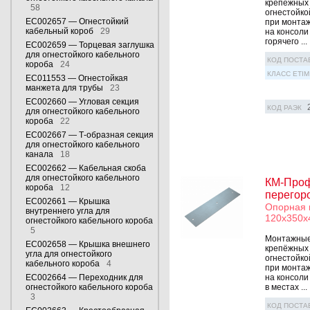
крепёжных 
58
огнестойко
EC002657 — Огнестойкий
при монтаж
кабельный короб
29
на консоли
горячего ...
EC002659 — Торцевая заглушка
для огнестойкого кабельного
КОД ПОСТА
короба
24
КЛАСС ETIM
EC011553 — Огнестойкая
манжета для трубы
23
EC002660 — Угловая секция
КОД РАЭК
для огнестойкого кабельного
короба
22
EC002667 — Т-образная секция
для огнестойкого кабельного
канала
18
EC002662 — Кабельная скоба
для огнестойкого кабельного
КМ-Проф
короба
12
перегор
EC002661 — Крышка
Опорная 
внутреннего угла для
120х350х
огнестойкого кабельного короба
5
Монтажные 
EC002658 — Крышка внешнего
крепёжных 
угла для огнестойкого
огнестойко
кабельного короба
4
при монтаж
EC002664 — Переходник для
на консоли
огнестойкого кабельного короба
в местах ...
3
КОД ПОСТА