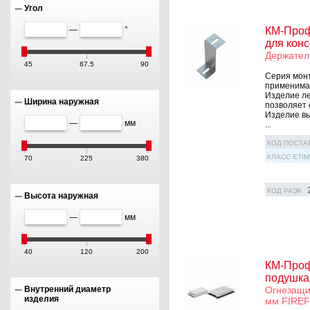
Угол
—
°
КМ-Проф
для кон
Держател
45
67.5
90
Серия монт
применима 
Изделие ле
Ширина наружная
позволяет 
Изделие вы
—
мм
...
КОД ПОСТА
КЛАСС ETIM
70
225
380
КОД РАЭК
Высота наружная
—
мм
40
120
200
КМ-Проф
подушка
Огнезащи
Внутренний диаметр
изделия
мм FIRE