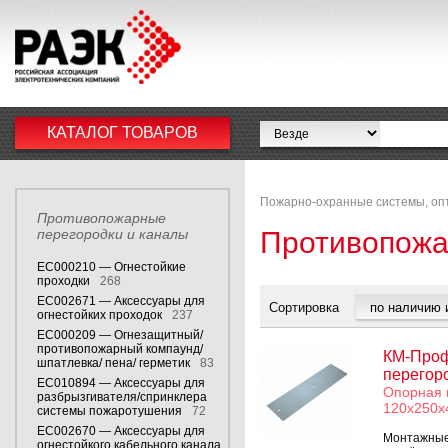
КАТАЛОГ ТОВАРОВ
Пожарно-охранные системы, опт
Противопожарные
перегородки и каналы
Противопожа
EC000210 — Огнестойкие
проходки
268
EC002671 — Аксессуары для
Сортировка
огнестойких проходок
237
EC000209 — Огнезащитный/
противопожарный компаунд/
КМ-Проф
шпатлевка/ пена/ герметик
83
перегор
EC010894 — Аксессуары для
Опорная 
разбрызгивателя/спринклера
120х250х
системы пожаротушения
72
EC002670 — Аксессуары для
Монтажные 
огнестойкого кабельного канала