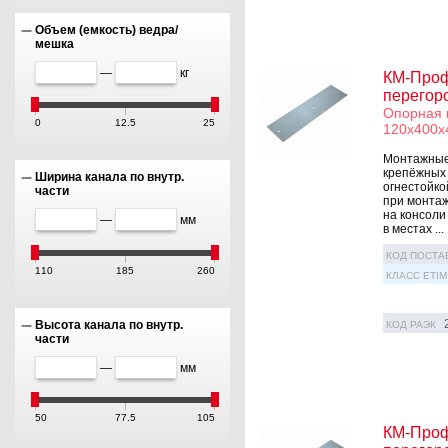
Объем (емкость) ведра/
мешка
—
кг
КМ-Проф
перегор
Опорная 
0
12.5
25
120х400х
Монтажные 
крепёжных 
Ширина канала по внутр.
огнестойко
части
при монтаж
на консоли
—
мм
в местах ...
КОД ПОСТА
110
185
260
КЛАСС ETIM
Высота канала по внутр.
КОД РАЭК
части
—
мм
50
77.5
105
КМ-Проф