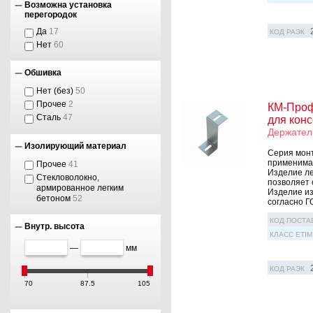
Возможна установка
перегородок
Да
17
КОД РАЭК
Нет
60
Обшивка
Нет (без)
50
Прочее
2
КМ-Проф
Сталь
47
для кон
Держател
Изолирующий материал
Серия монт
применима 
Прочее
41
Изделие ле
Стекловолокно,
позволяет 
армированное легким
Изделие из
бетоном
52
согласно ГО
КОД ПОСТА
Внутр. высота
КЛАСС ETIM
—
мм
КОД РАЭК
70
87.5
105