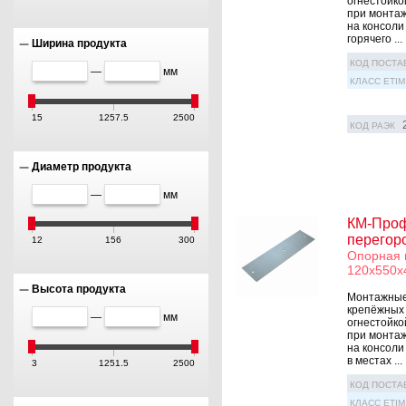
огнестойко
при монтаж
на консоли
горячего ...
Ширина продукта
КОД ПОСТА
—
мм
КЛАСС ETIM
15
1257.5
2500
КОД РАЭК
Диаметр продукта
—
мм
КМ-Проф
перегор
12
156
300
Опорная 
120х550х
Высота продукта
Монтажные 
крепёжных 
—
мм
огнестойко
при монтаж
на консоли
в местах ...
3
1251.5
2500
КОД ПОСТА
КЛАСС ETIM