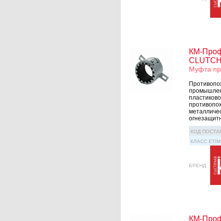
КМ-Проф
CLUTCH 
Муфта пр
Противопож
промышленн
пластиково
противопо
металличес
огнезащитн
КОД ПОСТА
КЛАСС ETIM
БРЕНД
КМ-Проф