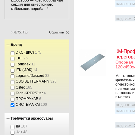
EC002663 — Крестообразная
секция для огнестойкого
КЛАСС ETIM
кабельного короба
2
КОД РАЭК
ФИЛЬТРЫ
Сбросить
Бренд
КМ-Проф
DKC (ДКС)
175
перегор
EKF
25
Опорная 
Fortisflex
11
120х450х
IEK (ИЭК)
14
Legrand/Daccord
32
Монтажные 
крепёжных 
OBO BETTERMANN
328
огнестойко
Ostec
165
при монтаж
на консоли
Tech-KREP/Zitar
4
в местах ...
ПРОМРУКАВ
6
СИСТЕМА КМ
100
КОД ПОСТА
КЛАСС ETIM
Требуются аксессуары
КОД РАЭК
Да
187
Нет
48