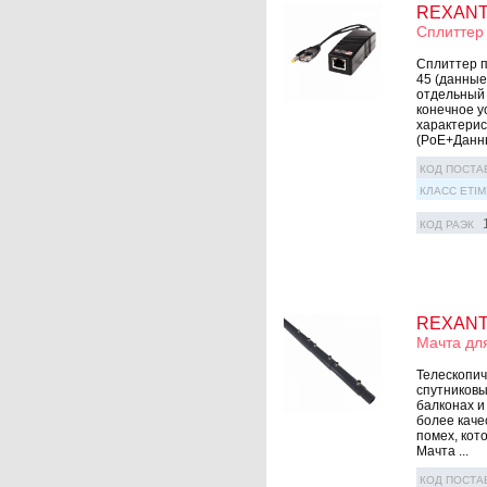
REXANT 
Сплиттер
Сплиттер п
45 (данные
отдельный 
конечное у
xарактерис
(PoE+Данные
КОД ПОСТА
КЛАСС ETIM
КОД РАЭК
REXANT 
Мачта дл
Телескопич
спутниковы
балконаx и
более каче
помеx, кот
Мачта ...
КОД ПОСТА