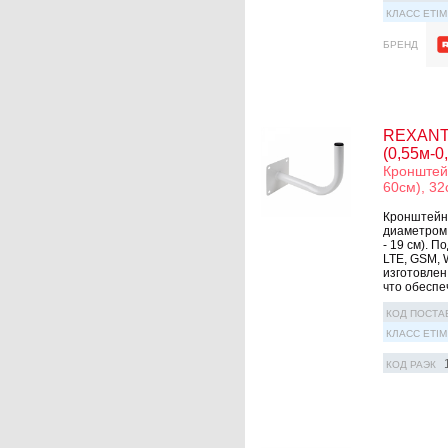
КЛАСС ETIM
БРЕНД
REXANT 
(0,55м-0
Кронштей
60см), 3
Кронштейн 
диаметром 
- 19 см). 
LTE, GSM, 
изготовлен
что обеспеч
КОД ПОСТА
КЛАСС ETIM
КОД РАЭК