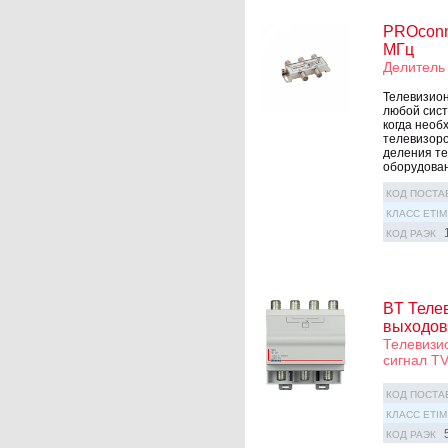
PROconne
МГц
Делитель
Телевизион
любой сист
когда необ
телевизоро
деления те
оборудован
КОД ПОСТА
КЛАСС ETIM
КОД РАЭК
BT Телев
выходов,
Телевизио
сигнал T
КОД ПОСТА
КЛАСС ETIM
КОД РАЭК