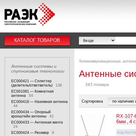
КАТАЛОГ ТОВАРОВ
Телекоммуникационные, антенн
Антенные системы и
спутниковые технологии
Антенные си
EC000421 — Сплиттер
343 товара
(делитель/ответвитель)
138
EC001081 — Комнатная
антенна
54
Сортировка
EC000416 — Наземная антенна
44
EC000434 — Опорный
RX-107-
кронштейн антенны
42
6мм , 4
EC000433 — Антенная мачта
24
EC000424 — Ресивер
9
КОД ПОСТА