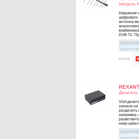
(модель 
Наружная и
цифрового 
антенна мо
аналоговог
комбиниров
DVB-T2- Пр
КОД ПОСТА
КЛАСС ETIM
БРЕНД
REXANT 
Делитель
VGA делите
сигнала на
разделить 
например, 
разветвите
нему кабел
КОД ПОСТА
КЛАСС ETIM