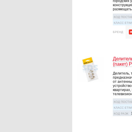
городских 
конструкци
размещать .
КОД ПОСТА
КЛАСС ETIM
БРЕНД
Делитель
(пакет) 
Делитель, 
предназнач
от антенны
устройство
квартирах,
телевизионн
КОД ПОСТА
КЛАСС ETIM
КОД РАЭК