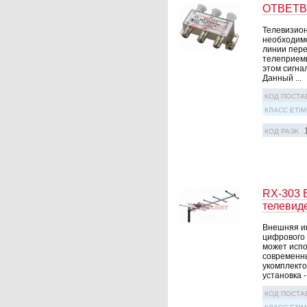
ОТВЕТВИ
Телевизион
необходимо
линии пере
телеприемн
этом сигна
Данный ...
КОД ПОСТА
КЛАСС ETIM
КОД РАЭК
RX-303 
телевид
Внешняя и
цифрового 
может испо
современны
укомплекто
установка - 
КОД ПОСТА