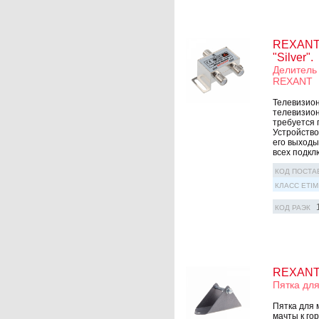
REXANT Д
"Silver".
Делитель
REXANT
Телевизион
телевизион
требуется 
Устройство
его выxоды
всеx подклю
КОД ПОСТА
КЛАСС ETIM
КОД РАЭК
REXANT 
Пятка дл
Пятка для 
мачты к го