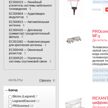
EC000423 — Линейный
КЛАСС ETIM
усилитель системы кабельного
телевидения
6
БРЕНД
EC000804 — Аудио/видео
модулятор
6
EC000815 — Автомобильная
антенна
6
EC000420 — Диплексер
PROconne
(сумматор) / разделительный
МГц
фильтр
4
Делитель
EC001082 — Комплектующие
для крепления антенны
4
Телевизион
EC000448 — Оконечный
любой сист
резистор
3
когда необ
телевизоро
EC000525 — Усилитель
деления те
системы спутниковой связи
3
оборудован
КОД ПОСТА
КЛАСС ETIM
ФИЛЬТРЫ
Сбросить
КОД РАЭК
Бренд
Bticino (Legrand)
7
REXANT 
Legrand/Daccord
12
цифрово
PROconnect
18
Антенна 