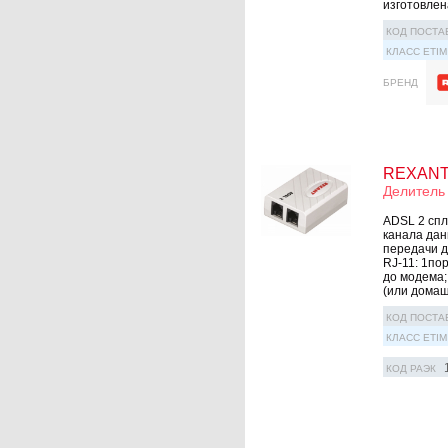
изготовлена
КОД ПОСТА
КЛАСС ETIM
БРЕНД
REXANT 
Делитель 
ADSL 2 спл
канала дан
передачи д
RJ-11: 1по
до модема;
(или домашн
КОД ПОСТА
КЛАСС ETIM
КОД РАЭК