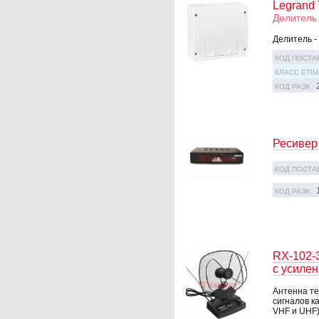
Legrand 
Делитель 
Делитель - 
КОД ПОСТА
КЛАСС ETIM
КОД РАЭК
Ресивер
КОД ПОСТА
КОД РАЭК
RX-102-
с усиле
Антенна те
сигналов к
VHF и UHF)