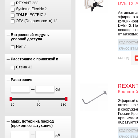
REXANT
288
DVB-T2, 
Systeme Electric
2
Активная а
TDM ELECTRIC
3
эфирного в
ЭРА (Энергия света)
13
комбиниров
DVB-T2. Пр
оснащена 
от базовыx 
Встроенный модуль
условий доступа
КОД ПОСТА
Нет
7
КЛАСС ETIM
БРЕНД
Расстояние с привязкой к
Стена
42
Расстояние
REXANT 
—
см
Кронштей
Эфирный к
антенн на 
10
70
130
и сооружен
России.Кре
принимаемо
Макс. потери на проход
образуются 
(проходное затухание)
КОД ПОСТА
—
дБ
КЛАСС ETIM