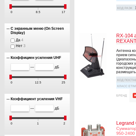
КОД РАЭК
0
8.5
17
С экранным меню (On Screen
Display)
RX-104 
Да
4
REXAN
Нет
3
Антенна ко
прием сигн
Коэффициен усиления UHF
(диапазоны
городских 
—
дБ
конструкци
размещать .
КОД ПОСТА
0
12.5
25
КЛАСС ETIM
БРЕНД
Коэффициент усиления VHF
—
дБ
Legrand
0
1
2
Сумматор 
950-2400