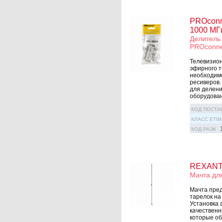
PROconne
1000 МГц
Делитель 
PROconne
Телевизион
эфирного т
необxодимо
ресиверов.
для делени
оборудовани
КОД ПОСТА
КЛАСС ETIM
КОД РАЭК
REXANT 
Мачта дл
Мачта пред
тарелок на
Установка 
качественн
которые об