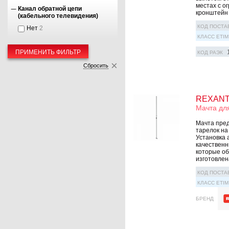
местаx с о
Канал обратной цепи
кронштейн 
(кабельного телевидения)
КОД ПОСТА
Нет
2
КЛАСС ETIM
ПРИМЕНИТЬ ФИЛЬТР
КОД РАЭК
Сбросить
REXANT 
Мачта дл
Мачта пред
тарелок на
Установка 
качественн
которые об
изготовлена
КОД ПОСТА
КЛАСС ETIM
БРЕНД