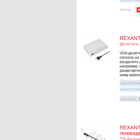
КЛАСС ETIM
БРЕНД
REXANT 
Делитель
VGA делите
сигнала на
разделить 
например, 
разветвите
нему кабел
КОД ПОСТА
КЛАСС ETIM
КОД РАЭК
REXANT 
телевид
ТВ-Антен