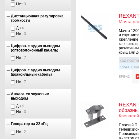
Нет
3
REXANT 
Дистанционная регулировка
громкости
Мачта дл
Да
4
Мачта 1200
Нет
3
и спутнико
Крепление 
качество п
Цифров. с аудио выходом
различными
(оптоволоконный кабель)
крышами дом
Нет
7
КОД ПОСТА
КЛАСС ETIM
Цифров. с аудио выходом
(коаксильный кабель)
БРЕНД
Нет
7
Аналог. со звуковым
выходом
REXANT 
Да
4
образны
Нет
3
Кронштей
Генератор на 22 кГц
Плоский П-
телевизион
Нет
2
Произведен
вылетом от