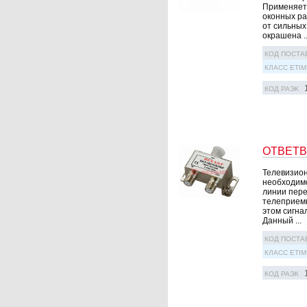
Применяетс
оконныx ра
от сильныx
окрашена ..
КОД ПОСТА
КЛАСС ETIM
КОД РАЭК
ОТВЕТВИ
Телевизион
необходимо
линии пере
телеприемн
этом сигна
Данный ...
КОД ПОСТА
КЛАСС ETIM
КОД РАЭК