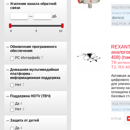
Усиление канала обратной
КОД ПОСТА
связи
КЛАСС ETIM
—
дБ
фильтр
КОД РАЭК
0
5
10
REXANT 
Обновление программного
обеспечения
аналогов
408) (пак
PC-Интерфейс
7
ТВ антен
T2, RX-4
Домашняя мультимедийная
платформа -
Активная а
информационная поддержка
цифрового 
для улично
Нет
7
антенну на
оснащена 
базовыx ста
Поддержка HDTV (ТВЧ)
Да
4
КОД ПОСТА
Нет
3
КЛАСС ETIM
БРЕНД
Защита от детей
Да
4