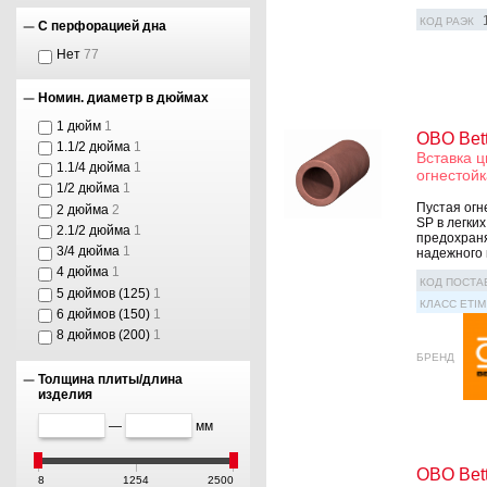
КОД РАЭК
С перфорацией дна
Нет
77
Номин. диаметр в дюймах
1 дюйм
1
OBO Bet
1.1/2 дюйма
1
Вставка 
1.1/4 дюйма
1
огнестой
1/2 дюйма
1
Пустая огн
2 дюйма
2
SP в легки
2.1/2 дюйма
1
предохраня
3/4 дюйма
1
надежного 
4 дюйма
1
КОД ПОСТА
5 дюймов (125)
1
КЛАСС ETIM
6 дюймов (150)
1
8 дюймов (200)
1
БРЕНД
Толщина плиты/длина
изделия
—
мм
OBO Bett
8
1254
2500