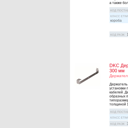
а также бо
КОД ПОСТА
КЛАСС ETIM
короба
КОД РАЭК
DKC Дер
300 мм
Держател
Держатель 
установки 
кабелей. Д
образных п
типоразмер
толщиной 1
КОД ПОСТА
КЛАСС ETIM
КОД РАЭК