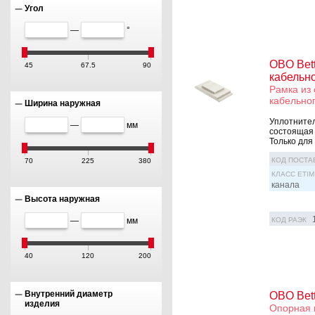
Угол
—
°
OBO Bet
45
67.5
90
кабельно
Рамка из 
кабельног
Ширина наружная
Уплотнител
—
мм
состоящая 
Только для 
КОД ПОСТА
70
225
380
КЛАСС ETIM
канала
Высота наружная
КОД РАЭК
—
мм
40
120
200
Внутренний диаметр
OBO Bet
изделия
Опорная 