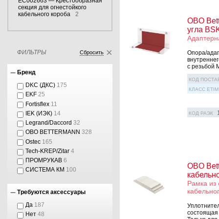
EC002663 — Крестообразная
секция для огнестойкого
кабельного короба
2
OBO Bet
угла BS
Адаптерн
ФИЛЬТРЫ
Сбросить
Опора/адап
внутреннег
с резьбой M
Бренд
КОД ПОСТА
DKC (ДКС)
175
КЛАСС ETIM
EKF
25
Fortisflex
11
IEK (ИЭК)
14
КОД РАЭК
Legrand/Daccord
32
OBO BETTERMANN
328
Ostec
165
Tech-KREP/Zitar
4
ПРОМРУКАВ
6
OBO Bet
СИСТЕМА КМ
100
кабельно
Рамка из 
кабельног
Требуются аксессуары
Да
187
Уплотнител
состоящая 
Нет
48