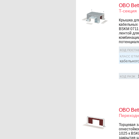
OBO Bet
T-секция
Крышка для
кабельных 
BSKM 0711 
лентой для
комбинации
потенциало
КОД ПОСТА
КЛАСС ETIM
кабельног
КОД РАЭК
OBO Bet
Переходн
Торцевая з
огнестойко
1025 к BSK
закрытия ш