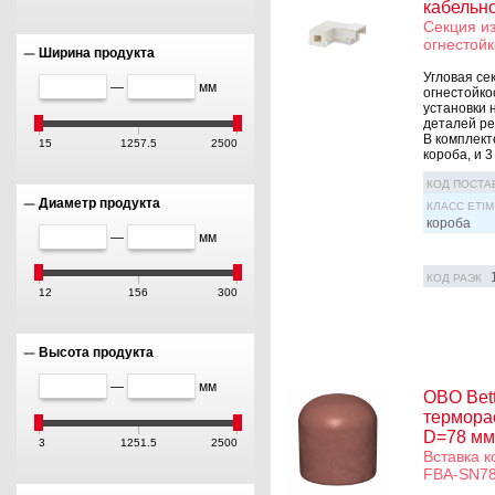
кабельн
Секция из
огнестойк
Ширина продукта
Угловая се
—
мм
огнестойкос
установки 
деталей р
В комплект
15
1257.5
2500
короба, и 3 .
КОД ПОСТА
Диаметр продукта
КЛАСС ETIM
короба
—
мм
КОД РАЭК
12
156
300
Высота продукта
—
мм
OBO Bet
термора
D=78 мм
3
1251.5
2500
Вставка 
FBA-SN78