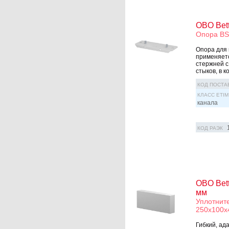
OBO Bet
Опора B
Опора для 
применяетс
стержней с
стыков, в к
КОД ПОСТА
КЛАСС ETIM
канала
КОД РАЭК
OBO Bet
мм
Уплотнит
250x100x
Гибкий, ад