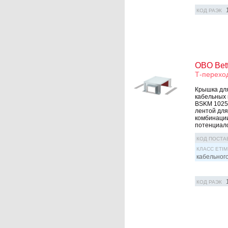
КОД РАЭК
OBO Bet
Т-перехо
Крышка для
кабельных 
BSKM 1025 
лентой для
комбинации
потенциало
КОД ПОСТА
КЛАСС ETIM
кабельног
КОД РАЭК