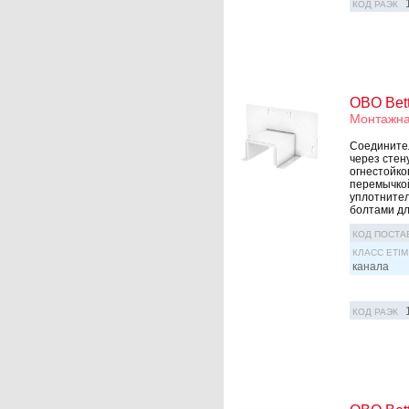
КОД РАЭК
OBO Bet
Монтажна
Соединител
через стен
огнестойко
перемычкой
уплотнител
болтами дл
КОД ПОСТА
КЛАСС ETIM
канала
КОД РАЭК