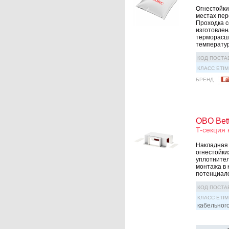
Огнестойки
местах пер
Проходка с
изготовлен
терморасш
температуры
КОД ПОСТА
КЛАСС ETIM
БРЕНД
OBO Bet
T-секция
Накладная 
огнестойки
уплотнител
монтажа в 
потенциало
КОД ПОСТА
КЛАСС ETIM
кабельног