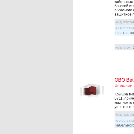
кабельных 
боковой ст
образного 
защитное 
КОД ПОСТА
КЛАСС ETIM
шпатлевка/
КОД РАЭК
OBO Bet
Внешний 
Крышка вне
0711, прим
комплекте 
уплотнител
КОД ПОСТА
КЛАСС ETIM
кабельног