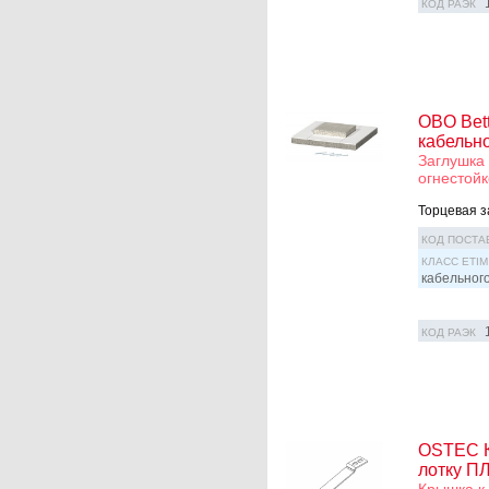
КОД РАЭК
OBO Bet
кабельн
Заглушка 
огнестойк
Торцевая з
КОД ПОСТА
КЛАСС ETIM
кабельног
КОД РАЭК
OSTEC К
лотку ПЛ