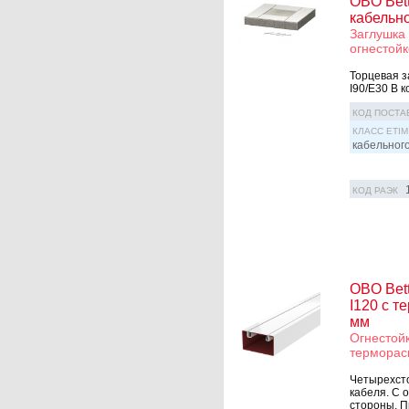
OBO Bet
кабельн
Заглушка 
огнестойк
Торцевая з
I90/E30 В 
КОД ПОСТА
КЛАСС ETIM
кабельног
КОД РАЭК
OBO Bet
I120 с 
мм
Огнестойк
терморас
Четырехсто
кабеля. С 
стороны. П