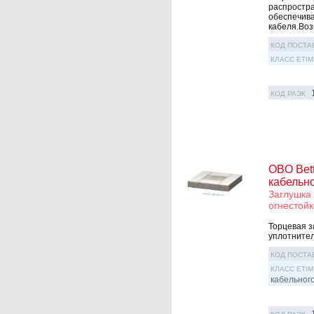
распростра
обеспечива
кабеля.Возм
КОД ПОСТА
КЛАСС ETIM
КОД РАЭК
OBO Bet
кабельн
Заглушка 
огнестойк
Торцевая з
уплотнител
КОД ПОСТА
КЛАСС ETIM
кабельног