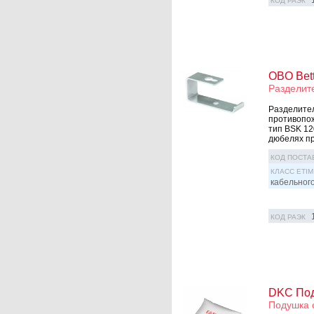
КОД РАЭК
OBO Bet
Разделит
Разделител
противопож
тип BSK 12
дюбелях пр
КОД ПОСТА
КЛАСС ETIM
кабельног
КОД РАЭК
DKC Под
Подушка 