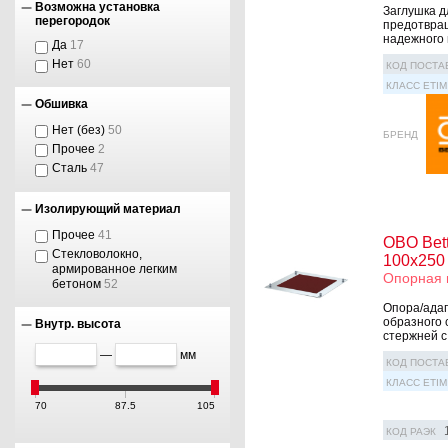
Возможна установка
Заглушка д
перегородок
предотвращ
надежного 
Да
17
Нет
60
КОД ПОСТА
КЛАСС ETIM
Обшивка
Нет (без)
50
БРЕНД
Прочее
2
Сталь
47
Изолирующий материал
Прочее
41
OBO Bet
Стекловолокно,
100x250
армированное легким
Опорная 
бетоном
52
Опора/адап
образного 
Внутр. высота
стержней с
—
мм
КОД ПОСТА
КЛАСС ETIM
70
87.5
105
КОД РАЭК