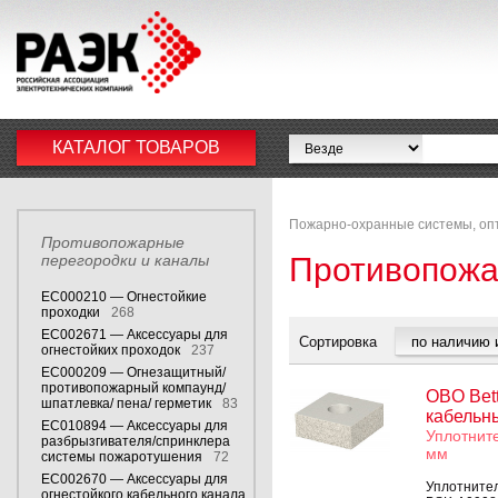
КАТАЛОГ ТОВАРОВ
Пожарно-охранные системы, опт
Противопожарные
перегородки и каналы
Противопожа
EC000210 — Огнестойкие
проходки
268
EC002671 — Аксессуары для
Сортировка
огнестойких проходок
237
EC000209 — Огнезащитный/
противопожарный компаунд/
OBO Bett
шпатлевка/ пена/ герметик
83
кабельн
EC010894 — Аксессуары для
Уплотните
разбрызгивателя/спринклера
мм
системы пожаротушения
72
EC002670 — Аксессуары для
Уплотнител
огнестойкого кабельного канала