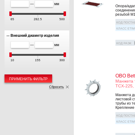
—
мм
Опора/адап
соединения
резьбой M10
65
282.5
500
КОД ПОСТА
КЛАСС ETIM
Внешний диаметр изделия
КОД РАЭК
—
мм
10
155
300
OBO Bet
ПРИМЕНИТЬ ФИЛЬТР
Манжета 
TCX-225,
Сбросить
Манжета дл
листовой с
трубы из т
Крепление 
КОД ПОСТА
КЛАСС ETIM