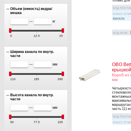
Только для 
КОД ПОСТА
Объем (емкость) ведра/
мешка
КЛАСС ETIM
канала
—
кг
КОД РАЭК
0
12.5
25
Ширина канала по внутр.
части
OBO Bet
—
мм
крышкой
Короб из 
мм
110
185
260
Четырехсто
стекловоло
Высота канала по внутр.
монтажных 
части
максимальн
маршрутах 
—
мм
часть 11) и
КОД ПОСТА
50
77.5
105
КЛАСС ETIM