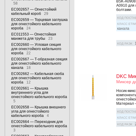
BSK-A0908 
58
A0910 для 
EC002657 — Огнестойкий
болтами.
кабельный короб
29
КОД ПОСТА
EC002659 — Торцевая заглушка
для огнестойкого кабельного
КЛАСС ETIM
короба
24
канала
EC011553 — Огнестойкая
манжета для трубы
23
КОД РАЭК
EC002660 — Угловая секция
для огнестойкого кабельного
короба
22
EC002667 — Т-образная секция
для огнестойкого кабельного
канала
18
EC002662 — Кабельная скоба
DKC Мик
для огнестойкого кабельного
Миксер д
короба
12
EC002661 — Крышка
Носик-микс
внутреннего угла для
компоненты
огнестойкого кабельного короба
огнестойко
5
Материал 
EC002658 — Крышка внешнего
угла для огнестойкого
КОД ПОСТА
кабельного короба
4
КЛАСС ETIM
EC002664 — Переходник для
КОД РАЭК
огнестойкого кабельного короба
3