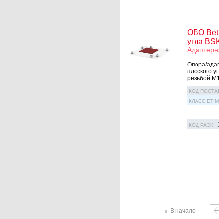
OBO Bet
угла BS
Адаптерн
Опора/адап
плоского у
резьбой M10
КОД ПОСТА
КЛАСС ETIM
КОД РАЭК
В начало