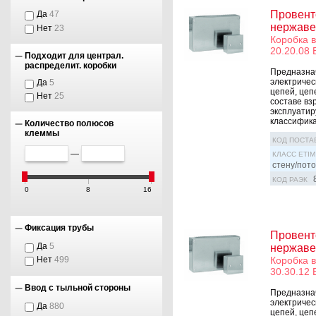
Провент
Да
47
нержаве
Нет
23
Коробка 
20.20.08 
Подходит для централ.
распределит. коробки
Предназна
электричес
Да
5
цепей, цеп
Нет
25
составе вз
эксплуатир
классифика
Количество полюсов
клеммы
КОД ПОСТА
—
КЛАСС ETIM
стену/пото
КОД РАЭК
0
8
16
Фиксация трубы
Провент
Да
5
нержаве
Коробка 
Нет
499
30.30.12 
Ввод с тыльной стороны
Предназна
электричес
Да
880
цепей, цеп