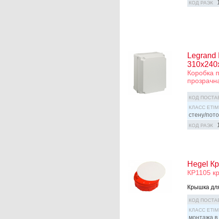
КОД РАЭК
Legrand 
310х240х
Коробка п
прозрачн
КОД ПОСТА
КЛАСС ETIM
стену/пото
КОД РАЭК
Hegel К
КР1105 к
Крышка для
КОД ПОСТА
КЛАСС ETIM
монтажа в 