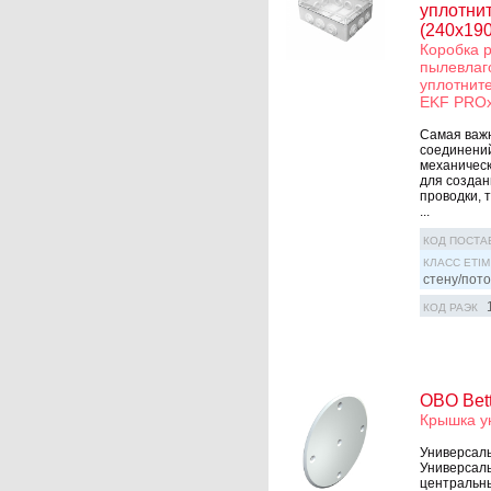
уплотни
(240х19
Коробка 
пылевлаг
уплотнит
EKF PRO
Самая важн
соединений
механичес
для создан
проводки, 
...
КОД ПОСТА
КЛАСС ETIM
стену/пото
КОД РАЭК
OBO Bet
Крышка у
Универсаль
Универсаль
центральны