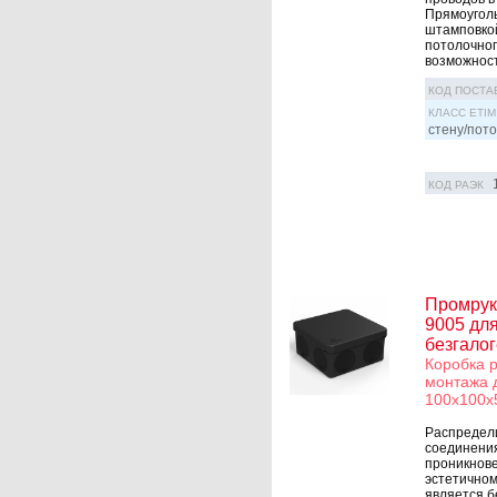
Прямоуголь
штамповкой
потолочног
возможность
КОД ПОСТА
КЛАСС ETIM
стену/пото
КОД РАЭК
Промрук
9005 дл
безгалог
Коробка 
монтажа 
100х100х
Распредел
соединения
проникнове
эстетичном
является б