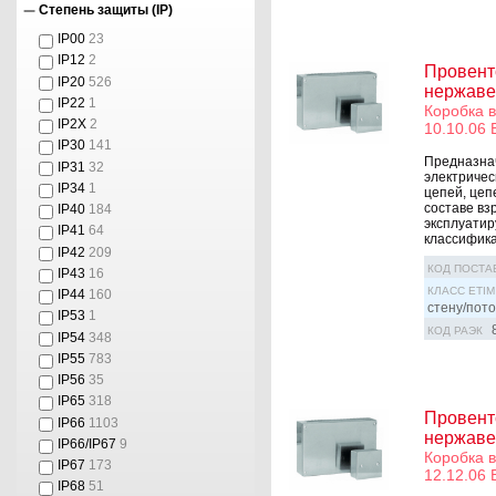
Степень защиты (IP)
IP00
23
IP12
2
Провент
IP20
526
нержаве
IP22
1
Коробка 
IP2X
2
10.10.06 
IP30
141
Предназна
IP31
32
электричес
IP34
1
цепей, цеп
составе вз
IP40
184
эксплуатир
IP41
64
классифика
IP42
209
КОД ПОСТА
IP43
16
КЛАСС ETIM
IP44
160
стену/пото
IP53
1
КОД РАЭК
IP54
348
IP55
783
IP56
35
IP65
318
Провент
IP66
1103
нержаве
IP66/IP67
9
Коробка 
IP67
173
12.12.06 
IP68
51