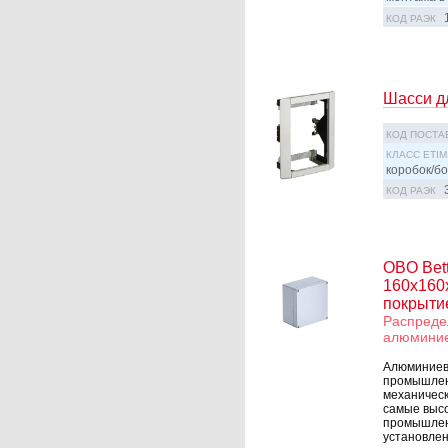
КОД РАЭК
Шасси дл
КОД ПОСТА
КЛАСС ETIM
коробок/бо
КОД РАЭК
OBO Bet
160x160
покрыти
Распреде
алюминие
Алюминиев
промышлен
механическ
самые высо
промышлен
установленн