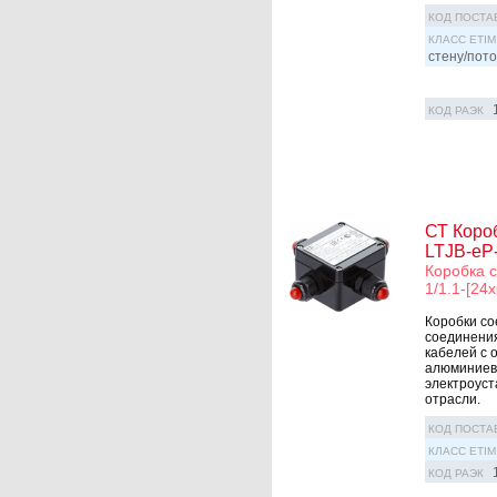
КОД ПОСТА
КЛАСС ETIM
стену/пото
КОД РАЭК
СТ Коро
LTJB-eP-
Коробка 
1/1.1-[24x
Коробки со
соединения
кабелей с 
алюминиевы
электроуст
отрасли.
КОД ПОСТА
КЛАСС ETIM
КОД РАЭК