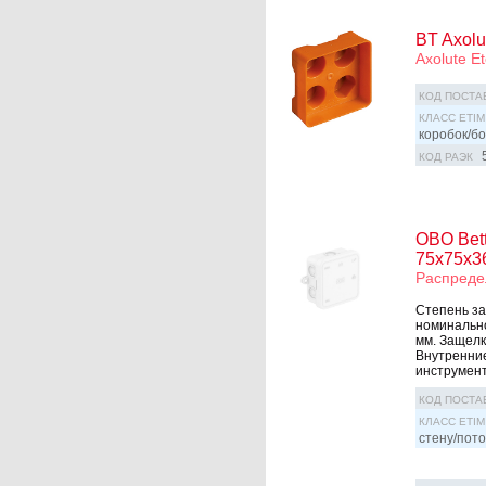
BT Axolu
Axolute E
КОД ПОСТА
КЛАСС ETIM
коробок/бо
КОД РАЭК
OBO Bet
75x75x3
Распреде
Степень за
номинально
мм. Защелк
Внутренние
инструмент
КОД ПОСТА
КЛАСС ETIM
стену/пото