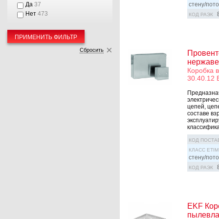
стену/пото
Да
37
Нет
473
КОД РАЭК
ПРИМЕНИТЬ ФИЛЬТР
Сбросить
Провент
нержаве
Коробка 
30.40.12 
Предназна
электричес
цепей, цеп
составе вз
эксплуатир
классифика
КОД ПОСТА
КЛАСС ETIM
стену/пото
КОД РАЭК
EKF Кор
пылевла