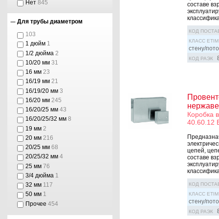
Нет
845
составе вз
эксплуатир
классифика
Для трубы диаметром
КОД ПОСТА
103
КЛАСС ETIM
1 дюйм
1
стену/пото
1/2 дюйма
2
КОД РАЭК
10/20 мм
31
16 мм
23
16/19 мм
21
16/19/20 мм
3
Провент
16/20 мм
245
нержаве
16/20/25 мм
43
Коробка 
16/20/25/32 мм
8
40.60.12 
19 мм
2
Предназна
20 мм
216
электричес
20/25 мм
68
цепей, цеп
20/25/32 мм
4
составе вз
эксплуатир
25 мм
76
классифика
3/4 дюйма
1
32 мм
117
КОД ПОСТА
50 мм
1
КЛАСС ETIM
стену/пото
Прочее
454
КОД РАЭК