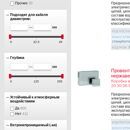
Прочее
30
Предназна
электричес
цепей, цеп
Подходит для кабеля
составе вз
диаметром:
эксплуатир
классифика
—
мм
КОД ПОСТА
КЛАСС ETIM
стену/пото
0
22.5
45
КОД РАЭК
Глубина
—
мм
Провент
нержаве
Коробка 
0
125
250
20.30.08 
Предназна
Устойчивый к атмосферным
электричес
воздействиям
цепей, цеп
составе вз
Да
800
эксплуатир
Нет
411
классифика
КОД ПОСТА
Ветронепроницаемый (-ая)
КЛАСС ETIM