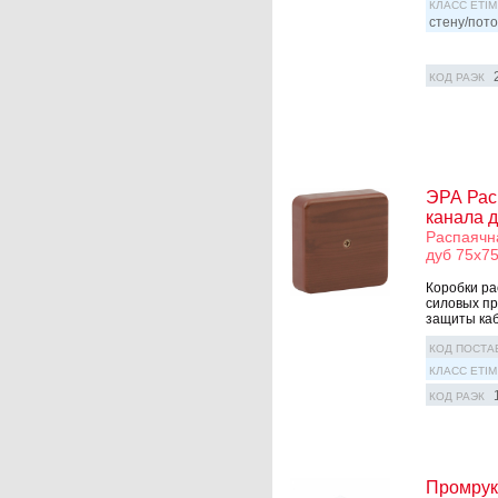
КЛАСС ETIM
стену/пото
КОД РАЭК
ЭРА Расп
канала 
Распаячн
дуб 75х7
Коробки ра
силовых пр
защиты каб
КОД ПОСТА
КЛАСС ETIM
КОД РАЭК
Промрук