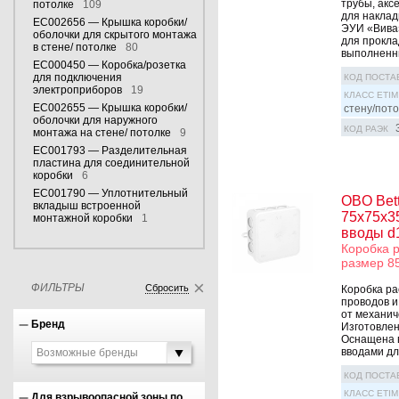
трубы, акс
потолке
109
для наклад
EC002656 — Крышка коробки/
ЭУИ «Вива»
оболочки для скрытого монтажа
для прокла
в стене/ потолке
80
выполненны
EC000450 — Коробка/розетка
для подключения
КОД ПОСТА
электроприборов
19
КЛАСС ETIM
EC002655 — Крышка коробки/
стену/пото
оболочки для наружного
КОД РАЭК
монтажа на стене/ потолке
9
EC001793 — Разделительная
пластина для соединительной
коробки
6
EC001790 — Уплотнительный
OBO Bet
вкладыш встроенной
75х75х35
монтажной коробки
1
вводы d
Коробка 
размер 85
ФИЛЬТРЫ
Сбросить
Коробка ра
проводов и
от механич
Бренд
Изготовлен
Оснащена 
вводами для
Возможные бренды
КОД ПОСТА
КЛАСС ETIM
Для взрывоопасной зоны по