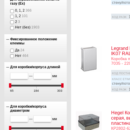
стену/пото
газу (Ex)
0, 1, 2
366
1, 2
101
КОД РАЭК
2
3
Нет (без)
1903
Фиксированное положение
клеммы
Legrand
Да
24
IK07 RA
Нет
464
Коробка п
7035 - 2
Для коробки/корпуса длиной
КОД ПОСТА
—
мм
КЛАСС ETIM
стену/пото
КОД РАЭК
65
184
303
Для коробки/корпуса
диаметром
Hegel Ко
серая, в
—
мм
пластина
КР2802-6