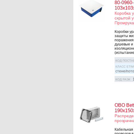
80-0960-
103х103х
Коробка 
скрытой у
Промрука
Коробки ур
защиты жи
поражения 
душевые и 
изоляционн
(испытание
КОД ПОСТА
КЛАСС ETIM
стене/пот
КОД РАЭК
OBO Bet
190x150
Распреде
прозрачн
Кабельная 
проводов в