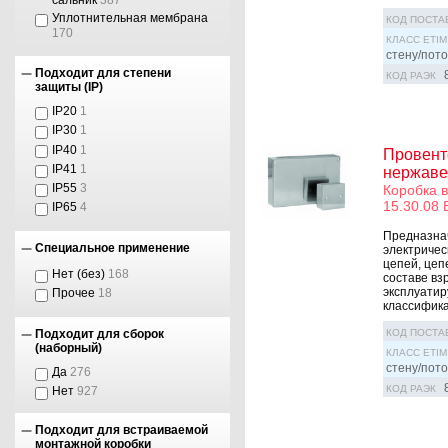
Уплотнительная мембрана
КОД ПОСТА
170
КЛАСС ETIM
стену/пото
Подходит для степени
КОД РАЭК
защиты (IP)
IP20
1
IP30
1
IP40
1
Провент
IP41
1
нержаве
IP55
3
Коробка 
15.30.08 
IP65
4
Предназна
Специальное применение
электричес
цепей, цеп
Нет (без)
168
составе вз
эксплуатир
Прочее
18
классифика
Подходит для сборок
КОД ПОСТА
(наборный)
КЛАСС ETIM
стену/пото
Да
276
КОД РАЭК
Нет
927
Подходит для встраиваемой
монтажной коробки