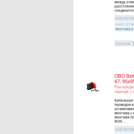
между отве
расстояние
соединитель
КОД ПОСТА
КЛАСС ETIM
монтажа в 
КОД РАЭК
OBO Bett
67, 95х9
Распредел
черная с
Кабельная 
проводов в
штамповкой
монтажа с 
монтажа по
IK09. ...
КОД ПОСТА