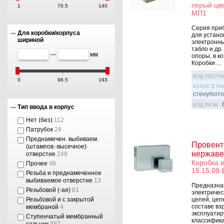
серый цв
1
70.5
140
МП1
Серия приб
Для коробки/корпуса
для устано
шириной
электронны
табло и др
—
мм
опоры, в к
Коробки ...
КОД ПОСТА
0
96.5
193
КЛАСС ETIM
стену/пото
КОД РАЭК
Тип ввода в корпус
Нет (без)
112
Патрубок
24
Преднамечен. выбиваем.
Провент
(штампов.-высечное)
нержаве
отверстие
249
Коробка 
Прочее
48
15.15.08 
Резьба и преднамеченное
выбиваемое отверстие
13
Предназна
Резьбовой (-ая)
61
электричес
Резьбовой и с закрытой
цепей, цеп
составе вз
мембраной
4
эксплуатир
Ступенчатый мембранный
классифика
сальник
387