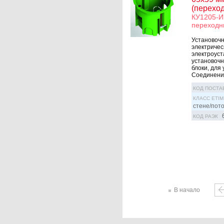
(перехо
КУ1205-И 
переходн
Установочн
электричес
электроуст
установочн
блоки, для
Соединение
КОД ПОСТА
КЛАСС ETIM
стене/пот
КОД РАЭК
В начало