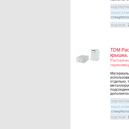
КОД ПОСТА
КЛАСС ETIM
стену/пото
КОД РАЭК
TDM Рас
крышка, 
Распаячн
гермоввод
Материалы
использова
отдельно, 
металлорук
подсоедине
дополнител
КОД ПОСТА
КЛАСС ETIM
стену/пото
КОД РАЭК