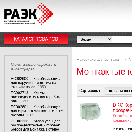
КАТАЛОГ ТОВАРОВ
Материалы для монтажа
М
Монтажные коробки и
аксессуары
Монтажные к
EC002600 — Коробка/корпус
для наружного монтажа на
стену/потолок
1850
Сортировка
EC002713 — Клеммная
распределительная коробка/
бокс
1800
DKC Коро
EC002601 — Коробка/корпус
прозрач
для скрытого монтажа в стене/
потолке
814
Коробка о
крышкой,
EC002328 — Аксессуары для
распределительных коробок/
В состав с
боксов для монтажа в стене/