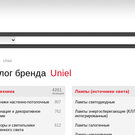
Uniel
лог бренда
Uniel
4261
ехника
Лампы (источники света)
позиция
ники настенно-потолочные
807
Лампы светодиодные
ация и декоративное
762
Лампы энергосберегающие (КЛ
ние
интегрированные)
оры и светильники
612
Лампы галогенные
енного света
Лампы накаливания