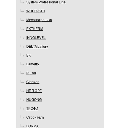
System Professional Line
WOLTA STD
Механотроника
EXTHERM
INNOLEVEL
DELTA battery
ВК
Fametto
Pulsar
Glanzen
НПП ЭРГ
HUGONG
ТРОФИ
Строитель
FORMA