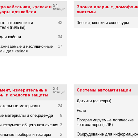
94
ра кабельная, крепеж и
Звонки дверные, домофон
позиции
уары для кабеля
системы
ые наконечники и
43
Звонки, кнопки и аксессуры
тели (гильзы)
для кабеля
34
саживаемые и изоляционные
17
лы для кабеля
38
мент, измерительные
Системы автоматизации
позиций
ры и средства защиты
Датчики (сенсоры)
гательные материалы
24
Реле
ые материалы и спецодежда
9
Программируемые логические
контроллеры (ПЛК)
инструмент общего назначения
3
Оборудование для информацио
ельные приборы и тестеры
2