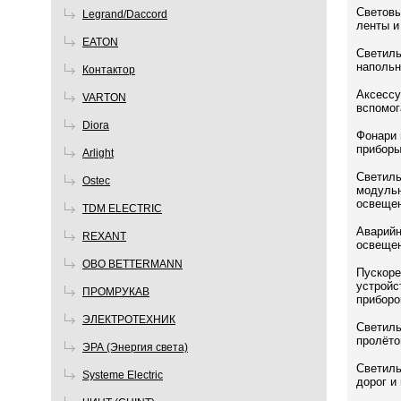
Световы
Legrand/Daccord
ленты 
EATON
Светиль
напольн
Контактор
Аксессу
VARTON
вспомог
Diora
Фонари 
прибор
Arlight
Светиль
Ostec
модульн
освеще
TDM ELECTRIC
Аварийн
REXANT
освеще
OBO BETTERMANN
Пускоре
устройс
ПРОМРУКАВ
приборо
ЭЛЕКТРОТЕХНИК
Светиль
пролёто
ЭРА (Энергия света)
Светиль
Systeme Electric
дорог и