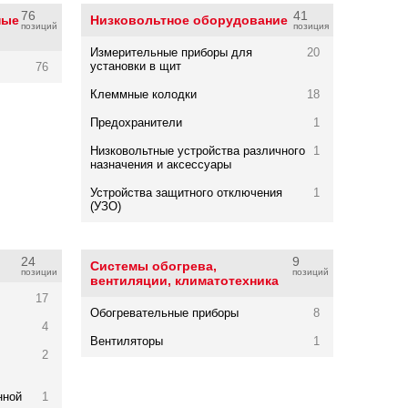
76
41
ные
Низковольтное оборудование
позиций
позиция
Измерительные приборы для
20
установки в щит
76
Клеммные колодки
18
Предохранители
1
Низковольтные устройства различного
1
назначения и аксессуары
Устройства защитного отключения
1
(УЗО)
24
9
Системы обогрева,
позиции
позиций
вентиляции, климатотехника
17
Обогревательные приборы
8
4
Вентиляторы
1
2
нной
1