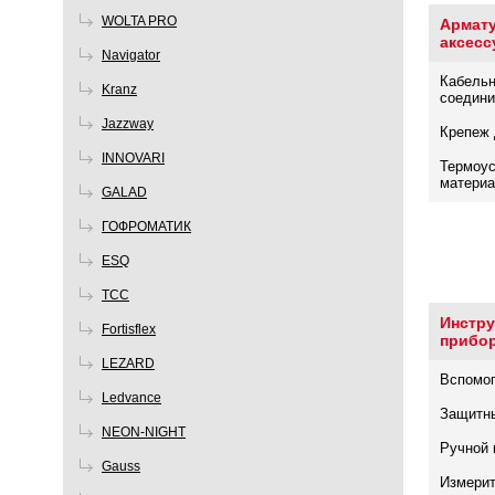
WOLTA PRO
Армату
аксесс
Navigator
Кабельн
Kranz
соедини
Jazzway
Крепеж 
INNOVARI
Термоу
материа
GALAD
ГОФРОМАТИК
ESQ
ТСС
Инстру
Fortisflex
прибо
LEZARD
Вспомо
Ledvance
Защитн
NEON-NIGHT
Ручной 
Gauss
Измерит