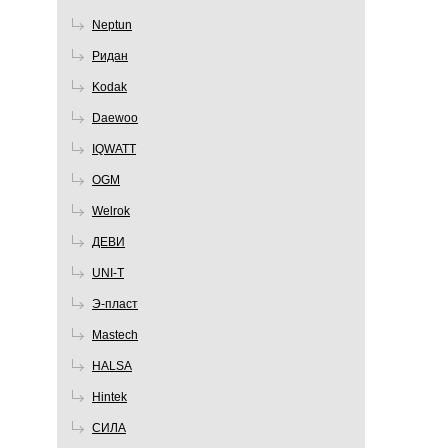
Neptun
Ридан
Kodak
Daewoo
IQWATT
OGM
Welrok
ДЕВИ
UNI-T
Э-пласт
Mastech
HALSA
Hintek
СИЛА