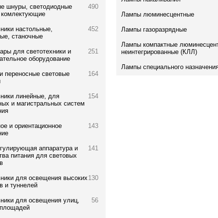
е шнуры, светодиодные
490
и комлектующие
Лампы люминесцентные
ники настольные,
452
Лампы газоразрядные
ые, станочные
Лампы компактные люминесцен
ары для светотехники и
251
неинтегрированные (КЛЛ)
ательное оборудование
Лампы специального назначени
и переносные световые
164
ы
ники линейные, для
154
ых и магистральных систем
ния
ое и ориентационное
143
ние
гулирующая аппаратура и
141
тва питания для световых
в
ники для освещения высоких
130
в и туннелей
ники для освещения улиц,
56
 площадей