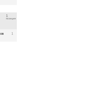
1
позиция
ков
1