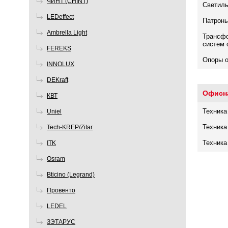
ЧИНТ (CHINT)
Светил
LEDeffect
Патроны
Ambrella Light
Трансфо
систем 
FEREKS
Опоры 
INNOLUX
DEKraft
Офисна
КВТ
Техника
Uniel
Техника
Tech-KREP/Zitar
Техника
ITK
Osram
Bticino (Legrand)
Провенто
LEDEL
ЗЭТАРУС