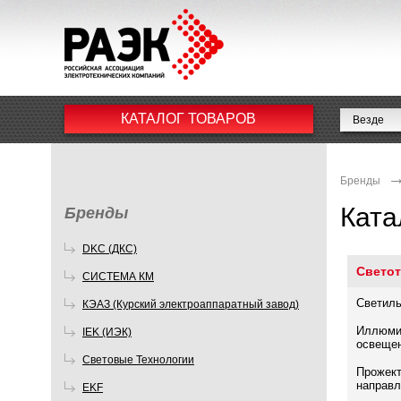
КАТАЛОГ ТОВАРОВ
Бренды
Ката
Бренды
DKC (ДКС)
Светот
СИСТЕМА КМ
Светиль
КЭАЗ (Курский электроаппаратный завод)
Иллюмин
IEK (ИЭК)
освеще
Световые Технологии
Прожект
направл
EKF