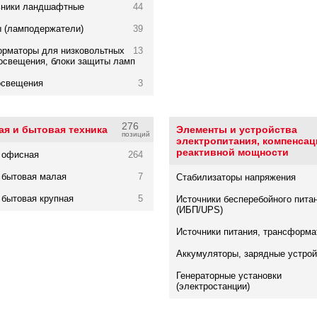
ьники ландшафтные
44
 (ламподержатели)
39
рматоры для низковольтных
13
освещения, блоки защиты ламп
освещения
3
276
я и бытовая техника
Элементы и устройства
позиций
электропитания, компенсац
реактивной мощности
 офисная
264
 бытовая малая
7
Стабилизаторы напряжения
 бытовая крупная
5
Источники бесперебойного пита
(ИБП/UPS)
Источники питания, трансформ
Аккумуляторы, зарядные устрой
Генераторные установки
(электростанции)