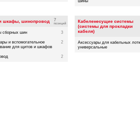
шины
7
и шкафы, шинопровод
Кабеленесущие системы
позиций
(системы для прокладки
кабеля)
ы сборных шин
3
ары и вспомогательное
2
Аксессуары для кабельных лот
вание для щитов и шкафов
универсальные
овод
2