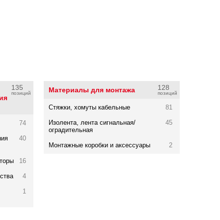
135
128
Материалы для монтажа
позиций
позиций
ия
Стяжки, хомуты кабельные
81
Изолента, лента сигнальная/
45
74
оградительная
ния
40
Монтажные коробки и аксессуары
2
аторы
16
ства
4
1