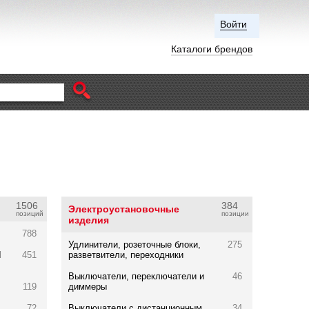
Войти
Каталоги брендов
1506
384
Электроустановочные
позиций
позиции
изделия
788
Удлинители, розеточные блоки,
275
Л
451
разветвители, переходники
Выключатели, переключатели и
46
119
диммеры
72
Выключатели с дистанционным
34