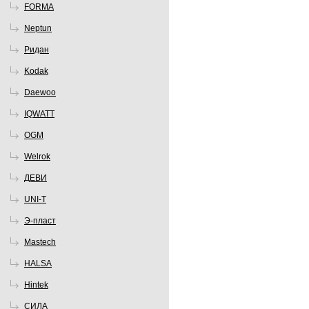
FORMA
Neptun
Ридан
Kodak
Daewoo
IQWATT
OGM
Welrok
ДЕВИ
UNI-T
Э-пласт
Mastech
HALSA
Hintek
СИЛА