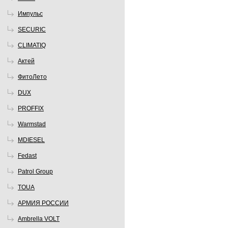
Импульс
SECURIC
CLIMATIQ
Актей
ФитоЛето
DUX
PROFFIX
Warmstad
MDIESEL
Fedast
Patrol Group
TOUA
АРМИЯ РОССИИ
Ambrella VOLT