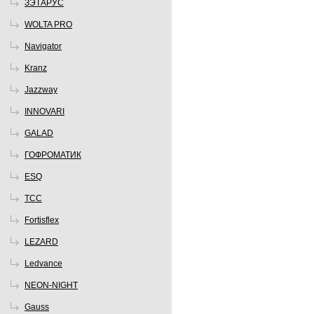
ЗЭТАРУС
WOLTA PRO
Navigator
Kranz
Jazzway
INNOVARI
GALAD
ГОФРОМАТИК
ESQ
ТСС
Fortisflex
LEZARD
Ledvance
NEON-NIGHT
Gauss