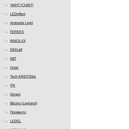
ЧИНТ (CHINT)
LEDeffect
Ambrella Light
FEREKS
INNOLUX
DEKraft
КВТ
Uniel
Tech-KREP/Zitar
ITK
Osram
Bticino (Legrand)
Провенто
LEDEL