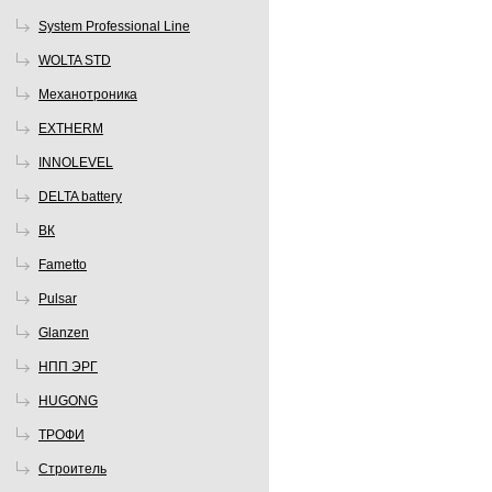
System Professional Line
WOLTA STD
Механотроника
EXTHERM
INNOLEVEL
DELTA battery
ВК
Fametto
Pulsar
Glanzen
НПП ЭРГ
HUGONG
ТРОФИ
Строитель