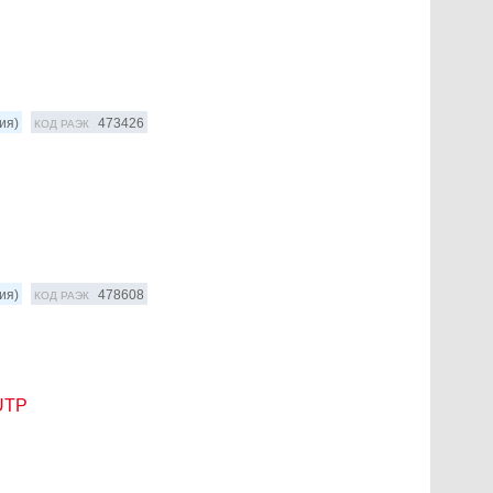
ия)
473426
КОД РАЭК
ия)
478608
КОД РАЭК
 UTP