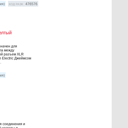
ия)
476576
КОД РАЭК
елтый
начен для
ла между
ый разъем XLR
n Electric Джеймсом
.
ия)
я соединения и
 частоты в