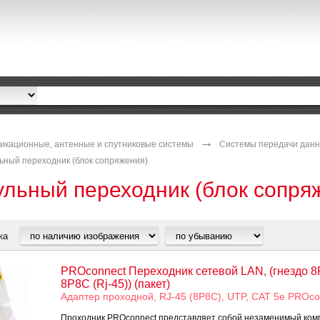
икационные, антенные и спутниковые системы
Системы передачи данн
ьный переходник (блок сопряжения)
льный переходник (блок сопря
ка
PROconnect Переходник сетевой LAN, (гнездо 8Р
8Р8С (Rj-45)) (пакет)
Адаптер проxодной, RJ-45 (8P8C), UTP, CAT 5e PROco
Проxодник PROconnect представляет собой незаменимый ком