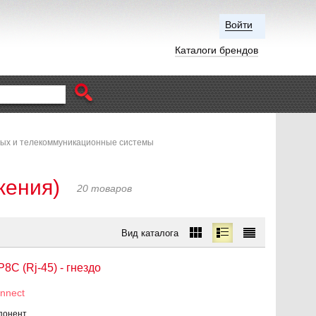
Войти
Каталоги брендов
ых и телекоммуникационные системы
жения)
20 товаров
Вид каталога
8С (Rj-45) - гнездо
nnect
понент