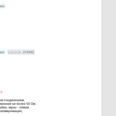
ия)
ия)
478492
КОД РАЭК
NT
ым соединением,
ивление не более 50 Ом.
йка, экран - обжим.
екоммуникации,