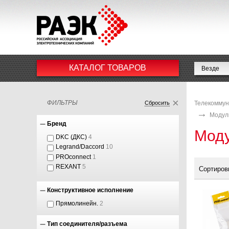
КАТАЛОГ ТОВАРОВ
ФИЛЬТРЫ
Сбросить
Телекоммун
Модул
Бренд
Моду
DKC (ДКС)
4
Legrand/Daccord
10
PROconnect
1
REXANT
5
Сортиров
Конструктивное исполнение
Прямолинейн.
2
Тип соединителя/разъема