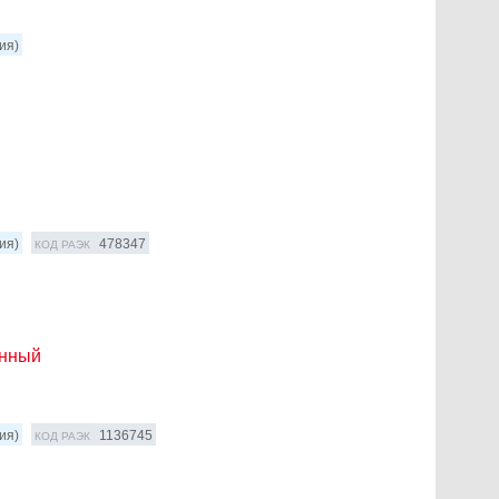
ия)
ия)
478347
КОД РАЭК
анный
ия)
1136745
КОД РАЭК