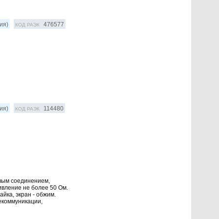
ия)
476577
КОД РАЭК
ия)
114480
КОД РАЭК
овым соединением,
ивление не более 50 Ом.
йка, экран - обжим.
екоммуникации,