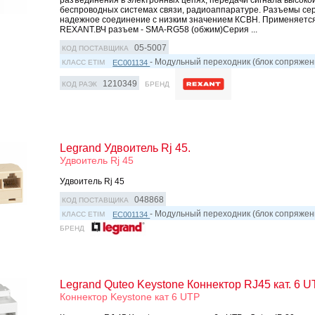
беспроводных системах связи, радиоаппаратуре. Разъемы се
надежное соединение с низким значением КСВН. Применяется
REXANT.ВЧ разъем - SMA-RG58 (обжим)Серия ...
05-5007
КОД ПОСТАВЩИКА
- Модульный переходник (блок сопряжен
EC001134
КЛАСС ETIM
1210349
КОД РАЭК
БРЕНД
Legrand Удвоитель Rj 45.
Удвоитель Rj 45
Удвоитель Rj 45
048868
КОД ПОСТАВЩИКА
- Модульный переходник (блок сопряжен
EC001134
КЛАСС ETIM
БРЕНД
Legrand Quteo Keystone Коннектор RJ45 кат. 6 
Коннектор Keystone кат 6 UTP