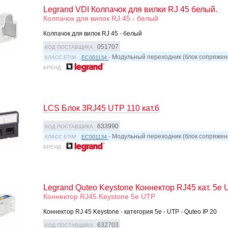
Legrand VDI Колпачок для вилки RJ 45 белый.
Колпачок для вилок RJ 45 - белый
Колпачок для вилок RJ 45 - белый
051707
КОД ПОСТАВЩИКА
- Модульный переходник (блок сопряжен
EC001134
КЛАСС ETIM
БРЕНД
LCS Блок 3RJ45 UTP 110 кат.6
633990
КОД ПОСТАВЩИКА
- Модульный переходник (блок сопряжен
EC001134
КЛАСС ETIM
БРЕНД
Legrand Quteo Keystone Коннектор RJ45 кат. 5e
Коннектор RJ45 Keystone 5е UTP
Коннектор RJ 45 Keystone - категория 5e - UTP - Quteo IP 20
632703
КОД ПОСТАВЩИКА