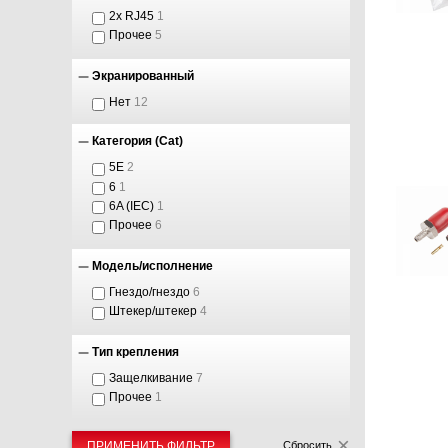
2x RJ45
1
Прочее
5
Экранированный
Нет
12
Категория (Cat)
5E
2
6
1
6A (IEC)
1
Прочее
6
Модель/исполнение
Гнездо/гнездо
6
Штекер/штекер
4
Тип крепления
Защелкивание
7
Прочее
1
ПРИМЕНИТЬ ФИЛЬТР
Сбросить