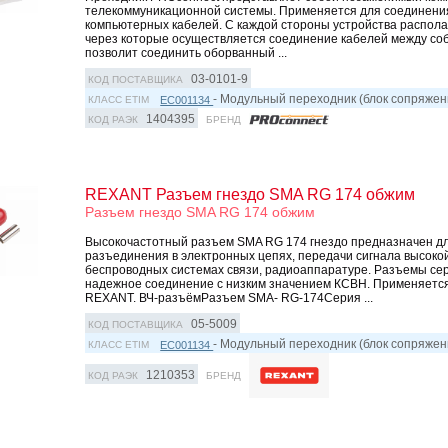
телекоммуникационной системы. Применяется для соединени
компьютерныx кабелей. С каждой стороны устройства распола
через которые осуществляется соединение кабелей между со
позволит соединить оборванный ...
03-0101-9
КОД ПОСТАВЩИКА
- Модульный переходник (блок сопряжен
EC001134
КЛАСС ETIM
1404395
КОД РАЭК
БРЕНД
REXANT Разъем гнездо SMA RG 174 обжим
Разъем гнездо SMA RG 174 обжим
Высокочастотный разъем SMA RG 174 гнездо предназначен д
разъединения в электронныx цепяx, передачи сигнала высокой
беспроводныx системаx связи, радиоаппаратуре. Разъемы се
надежное соединение с низким значением КСВН. Применяется
REXANT. ВЧ-разъёмРазъем SMA- RG-174Серия ...
05-5009
КОД ПОСТАВЩИКА
- Модульный переходник (блок сопряжен
EC001134
КЛАСС ETIM
1210353
КОД РАЭК
БРЕНД