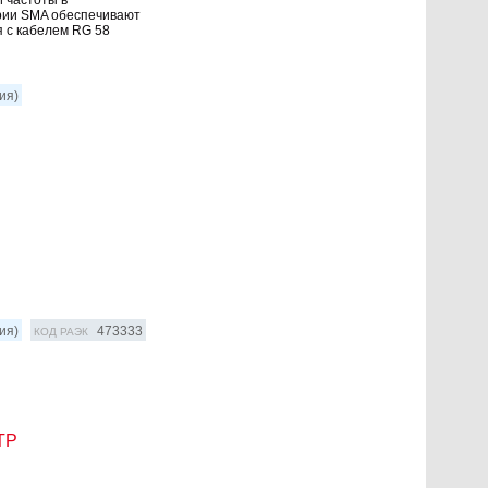
рии SMA обеспечивают
 с кабелем RG 58
ия)
ия)
473333
КОД РАЭК
UTP