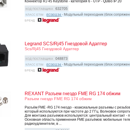
Коннектор RJ 45 Keystone - категория 6 - UTP - Quteo IP 20
632705
КОД ПОСТАВЩИКА
- Модульный переходник (блок сопряжен
EC001134
КЛАСС ETIM
БРЕНД
Legrand SCS/Rj45 Гнездовой Адаптер
Scs/Rj45 Гнездовой Адаптер
048873
КОД ПОСТАВЩИКА
- Модульный переходник (блок сопряжен
EC001134
КЛАСС ETIM
БРЕНД
REXANT Разъем гнездо FME RG 174 обжим
Разъем гнездо FME RG 174 обжим
Разъём FME -RG 174 гнездо - коаксиальные разъемы с резьб
который используются при частоте до 2 ГГц. Волновое сопрот
Для монтажа разъемов используются: центральный контакт - па
Основная область применения FME разъёмов: мобильные тел
радиоудлинители, в ...