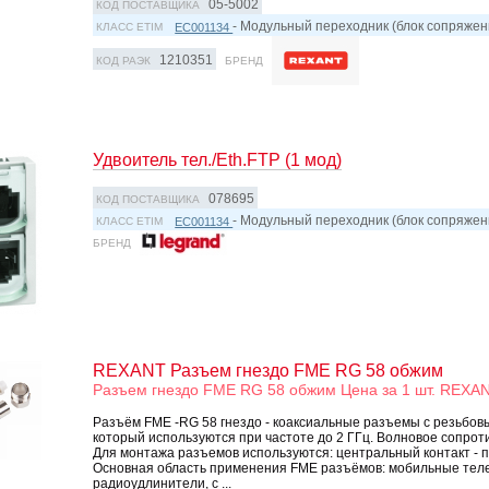
05-5002
КОД ПОСТАВЩИКА
- Модульный переходник (блок сопряжен
EC001134
КЛАСС ETIM
1210351
КОД РАЭК
БРЕНД
Удвоитель тел./Eth.FTP (1 мод)
078695
КОД ПОСТАВЩИКА
- Модульный переходник (блок сопряжен
EC001134
КЛАСС ETIM
БРЕНД
REXANT Разъем гнездо FME RG 58 обжим
Разъем гнездо FME RG 58 обжим Цена за 1 шт. REXA
Разъём FME -RG 58 гнездо - коаксиальные разъемы с резьбов
который используются при частоте до 2 ГГц. Волновое сопрот
Для монтажа разъемов используются: центральный контакт - па
Основная область применения FME разъёмов: мобильные тел
радиоудлинители, с ...