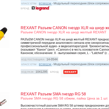
- Модульный переходник (блок сопряжен
EC001134
КЛАСС ETIM
БРЕНД
REXANT Разъем CANON гнездо XLR на шнур ж
Разъем CANON гнездо XLR на шнур желтый REXANT
РАЗЪЕМ CANON гнездо XLR на шнур желтый REXANT предназ
симметричной передачи аналогового сигнала или синхросигна
профессиональной аудио- и видеоаппаратурой. Трехконтактн
(называют "Канон" (англ. «Cannon») в честь основателя Canno
Каноном; обозначение: X - выпускаемая серия, L - "Latched" (с ..
14-0544
КОД ПОСТАВЩИКА
- Модульный переходник (блок сопряжен
EC001134
КЛАСС ETIM
1041295
КОД РАЭК
БРЕНД
REXANT Разъем SMA гнездо RG 58
Разъем SMA гнездо RG 58 обжим, пайка Цена за 1 шт.
Высокочастотный разъем SMA RG 58 штекер предназначен дл
разъединения в электронных цепях, передачи сигнала высокой