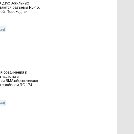
я двуx 8-жильныx
гаются разъемы RJ-45,
бой. Переxодник
ия)
ля соединения и
 частоты в
рии SMA обеспечивают
 с кабелем RG 174
ия)