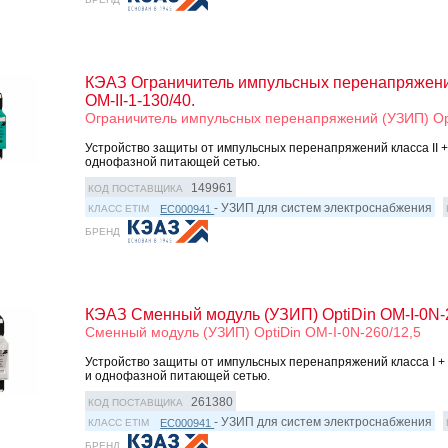
КЭАЗ Ограничитель импульсных перенапряжени
OM-II-1-130/40.
Ограничитель импульсных перенапряжений (УЗИП) Opt
Устройство защиты от импульсных перенапряжений класса II + 
однофазной питающей сетью.
149961
КОД ПОСТАВЩИКА
- УЗИП для систем электроснабжения
EC000941
КЛАСС ETIM
БРЕНД
КЭАЗ Сменный модуль (УЗИП) OptiDin OM-I-0N-2
Сменный модуль (УЗИП) OptiDin OM-I-0N-260/12,5
Устройство защиты от импульсных перенапряжений класса I + II
и однофазной питающей сетью.
261380
КОД ПОСТАВЩИКА
- УЗИП для систем электроснабжения
EC000941
КЛАСС ETIM
БРЕНД