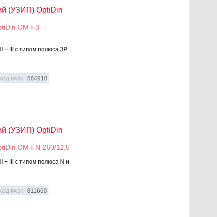
й (УЗИП) OptiDin
iDin OM-I-3-
 + III с типом полюса 3P
564910
КОД РАЭК
й (УЗИП) OptiDin
iDin OM-I-N-260/12,5
 + III с типом полюса N и
811660
КОД РАЭК