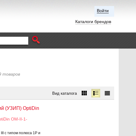
Войти
Каталоги брендов
9 товаров
Вид каталога
й (УЗИП) OptiDin
iDin OM-II-1-
III с типом полюса 1P и