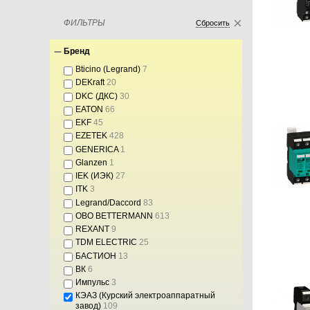
ФИЛЬТРЫ
Сбросить
Бренд
Bticino (Legrand)
7
DEKraft
20
DKC (ДКС)
30
EATON
66
EKF
45
EZETEK
428
GENERICA
1
Glanzen
1
IEK (ИЭК)
27
ITK
3
Legrand/Daccord
83
OBO BETTERMANN
613
REXANT
9
TDM ELECTRIC
25
БАСТИОН
13
ВК
6
Импульс
3
КЭАЗ (Курский электроаппаратный
завод)
109