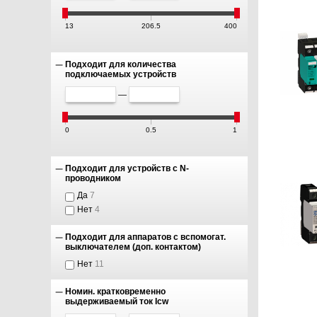
13
206.5
400
Подходит для количества
подключаемых устройств
—
0
0.5
1
Подходит для устройств с N-
проводником
Да
7
Нет
4
Подходит для аппаратов с вспомогат.
выключателем (доп. контактом)
Нет
11
Номин. кратковременно
выдерживаемый ток Icw