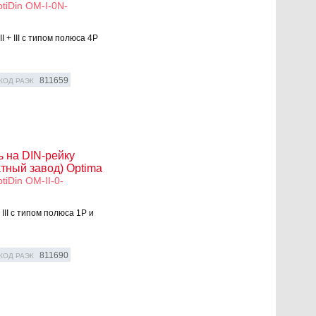
iDin OM-I-0N-
 + III с типом полюса 4P
811659
КОД РАЭК
 на DIN-рейку
тный завод) Optima
iDin OM-II-0-
III с типом полюса 1P и
811690
КОД РАЭК