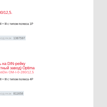
0/12,5.
 + III с типом полюса 1P
1387597
КОД РАЭК
 на DIN-рейку
тный завод) Optima
iDin OM-I-0-280/12,5
 + III с типом полюса 4P
811658
КОД РАЭК