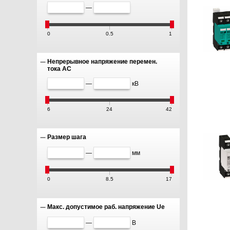
—
0
0.5
1
Непрерывное напряжение перемен.
тока AC
—
кВ
6
24
42
Размер шага
—
мм
0
8.5
17
Макс. допустимое раб. напряжение Ue
—
В