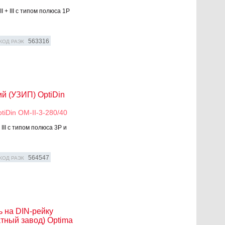
 + III с типом полюса 1P
563316
КОД РАЭК
й (УЗИП) OptiDin
iDin OM-II-3-280/40
III с типом полюса 3P и
564547
КОД РАЭК
 на DIN-рейку
тный завод) Optima