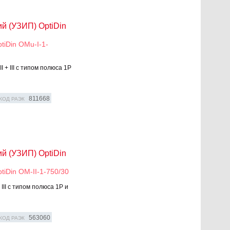
й (УЗИП) OptiDin
iDin OMu-I-1-
 + III с типом полюса 1P
811668
КОД РАЭК
й (УЗИП) OptiDin
iDin OM-II-1-750/30
III с типом полюса 1P и
563060
КОД РАЭК