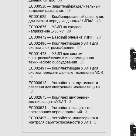
данных/КИПиА
60
EC000510 — Защитный/разделительный
искровой разрядник
58
EC001625 — Комбинированный разрядник
для систем передачи данных/ КИПиА
43
EC002676 — УЗИП на среднее
напряжение 1-36 kV
29
EC000472 — Базовый элемент УЗИП
28
EC002496 — Комплектующие УЗИП для
систем электроснабжения
24
EC001473 — УЗИП для систем
электроснабжения и информационно-
технического оборудования
15
EC002497 — Комплектующие УЗИП для
систем передачи данных/ технологии MCR
4
EC000613 — Устройство индуктивности
развязки для внутренней молниезащиты
3
EC002675 — Комплект внутренней
молниезащиты/УЗИП
3
EC003621 — Устройство защиты от
посторонних перенапряжений
3
EC002495 — Устройство мониторинга и
контроля работоспособности УЗИП
1