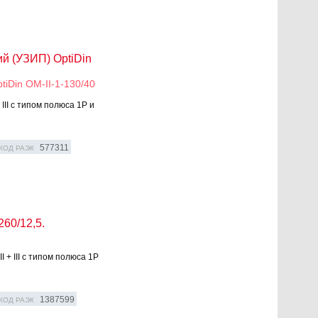
й (УЗИП) OptiDin
iDin OM-II-1-130/40
III с типом полюса 1P и
577311
КОД РАЭК
60/12,5.
 + III с типом полюса 1P
1387599
КОД РАЭК