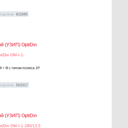
811685
КОД РАЭК
й (УЗИП) OptiDin
iDin OM-I-1-
 + III с типом полюса 1P
563317
КОД РАЭК
й (УЗИП) OptiDin
iDin OM-I-1-280/12,5