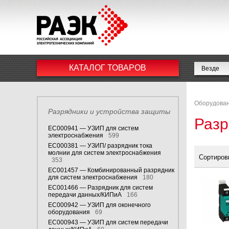
КАТАЛОГ ТОВАРОВ
Оборудован
Разрядники и устройства защиты
Разр
EC000941 — УЗИП для систем
электроснабжения
599
EC000381 — УЗИП/ разрядник тока
молнии для систем электроснабжения
Сортиров
353
EC001457 — Комбинированный разрядник
для систем электроснабжения
180
EC001466 — Разрядник для систем
передачи данных/КИПиА
166
EC000942 — УЗИП для оконечного
оборудования
69
EC000943 — УЗИП для систем передачи