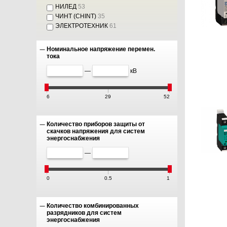
НИЛЕД
53
ЧИНТ (CHINT)
35
ЭЛЕКТРОТЕХНИК
61
Номинальное напряжение перемен.
тока
—
кВ
6
29
52
Количество приборов защиты от
скачков напряжения для систем
энергоснабжения
—
0
0.5
1
Количество комбинированных
разрядников для систем
энергоснабжения