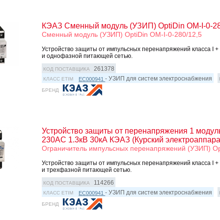
КЭАЗ Сменный модуль (УЗИП) OptiDin OM-I-0-28
Сменный модуль (УЗИП) OptiDin OM-I-0-280/12,5
Устройство защиты от импульсных перенапряжений класса I + II
и однофазной питающей сетью.
261378
КОД ПОСТАВЩИКА
- УЗИП для систем электроснабжения
EC000941
КЛАСС ETIM
БРЕНД
Устройство защиты от перенапряжения 1 модуль
230AC 1.3кВ 30кА КЭАЗ (Курский электроаппара
Ограничитель импульсных перенапряжений (УЗИП) Opt
Устройство защиты от импульсных перенапряжений класса I + II
и трехфазной питающей сетью.
114266
КОД ПОСТАВЩИКА
- УЗИП для систем электроснабжения
EC000941
КЛАСС ETIM
БРЕНД