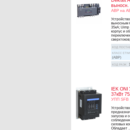
Dekraft 
выносн. 
АВР на АВ
Устройство
выносным б
35кА; Uimp
корпус и о
переключен
сверхтоков; 
КОД ПОСТА
КЛАСС ETIM
(АВР)
КОД РАЭК
IEK ONI 
37кВт 75
УПП SFB 
Устройство
предназнач
запуска и 
соблюдение
силовых ко
Обладает ..