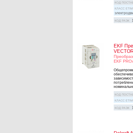
КОД ПОСТА
КЛАСС ETIM
электродв
КОД РАЭК
EKF Пре
VECTOR
Преобраз
EKF PRO
Общепромы
обеспечива
зависимост
потреблени
номинальны
КОД ПОСТА
КЛАСС ETIM
КОД РАЭК