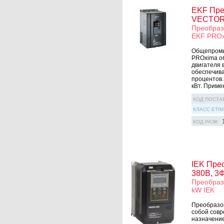
EKF Пре
VECTOR
Преобраз
EKF PRO
Общепромы
PROxima о
двигателя 
обеспечива
процентов.
кВт. Примен
КОД ПОСТА
КЛАСС ETIM
КОД РАЭК
IEK Пре
380В, 3Ф
Преобраз
kW IEK
Преобразов
собой совр
назначение