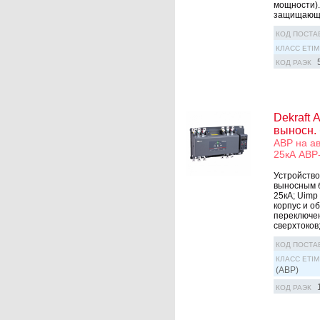
мощности).
защищающий
КОД ПОСТА
КЛАСС ETIM
КОД РАЭК
Dekraft 
выносн. 
АВР на ав
25кА АВР
Устройство
выносным б
25кА; Uimp
корпус и о
переключен
сверхтоков; 
КОД ПОСТА
КЛАСС ETIM
(АВР)
КОД РАЭК