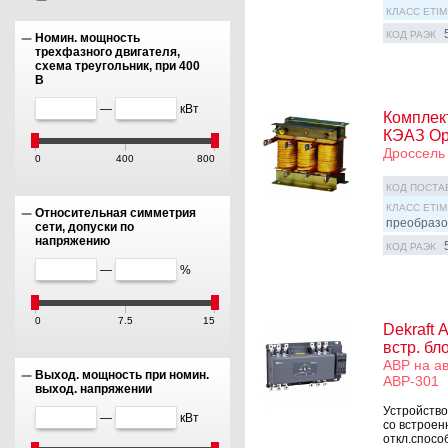
КЛАСС ETIM
КОД РАЭК
Номин. мощность
трехфазного двигателя,
схема треугольник, при 400
В
—
кВт
Комплек
КЭАЗ Op
Дроссель
0
400
800
КОД ПОСТА
КЛАСС ETIM
Относительная симметрия
преобразо
сети, допуски по
напряжению
КОД РАЭК
—
%
0
7.5
15
Dekraft 
встр. бл
АВР на ав
Выход. мощность при номин.
АВР-301
выход. напряжении
Устройство
—
кВт
со встроен
откл.спосо