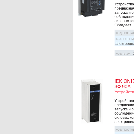
Устройство
предназнач
запуска и 
соблюдение
силовых ко
Обладает ..
КОД ПОСТА
КЛАСС ETIM
электродв
КОД РАЭК
IEK ONI 
3Ф 90A
Устройств
Устройство
предназнач
запуска и 
соблюдение
силовых ко
электроники 
КОД ПОСТА