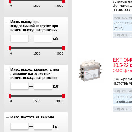
установлен
функционал
0
1500
3000
на резервны
КОД ПОСТА
Макс. выход при
КЛАСС ETIM
квадратичной нагрузке при
(АВР)
номин. выход. напряжении
КОД РАЭК
—
кВт
0
1500
3000
EKF ЭМС
18,5-22 
Макс. выход. мощность при
ЭМС-филь
линейной нагрузке при
номин. выход. напряжении
ЭМС-фильтр
частотными
—
кВт
КОД ПОСТА
КЛАСС ETIM
0
1500
3000
преобразо
КОД РАЭК
Макс. частота на выходе
—
Гц