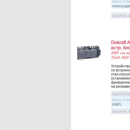
КЛАСС ETIM
электродв
КОД РАЭК
Dekraft 
встр. бл
АВР на ав
25кА АВР
Устройство
со встроен
откл.спосо
установлен
функционал
на резервны
КОД ПОСТА
КЛАСС ETIM
(АВР)
КОД РАЭК