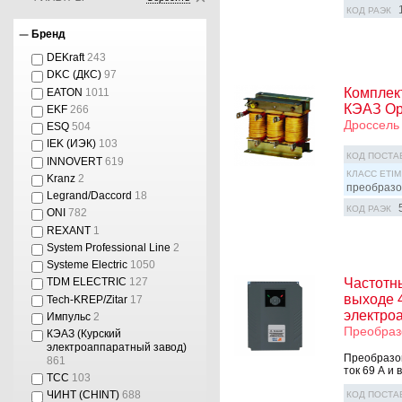
КОД РАЭК
Бренд
DEKraft
243
DKC (ДКС)
97
Комплек
EATON
1011
КЭАЗ Op
EKF
266
Дроссель
ESQ
504
IEK (ИЭК)
103
КОД ПОСТА
INNOVERT
619
КЛАСС ETIM
Kranz
2
преобразо
Legrand/Daccord
18
КОД РАЭК
ONI
782
REXANT
1
System Professional Line
2
Systeme Electric
1050
Частотн
TDM ELECTRIC
127
выходе 4
Tech-KREP/Zitar
17
электро
Импульс
2
Преобраз
КЭАЗ (Курский
электроаппаратный завод)
Преобразов
861
ток 69 А и 
ТСС
103
ЧИНТ (CHINT)
688
КОД ПОСТА