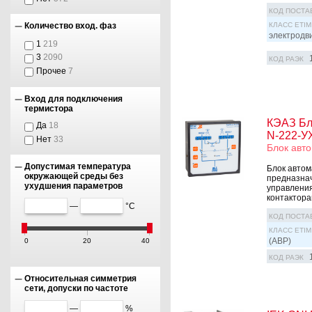
КОД ПОСТА
КЛАСС ETIM
Количество вход. фаз
электродв
1
219
3
2090
КОД РАЭК
Прочее
7
Вход для подключения
термистора
КЭАЗ Бл
Да
18
N-222-У
Нет
33
Блок авто
Допустимая температура
Блок автом
окружающей среды без
предназнач
ухудшения параметров
управления
контактора
—
°C
КОД ПОСТА
КЛАСС ETIM
(АВР)
0
20
40
КОД РАЭК
Относительная симметрия
сети, допуски по частоте
—
%