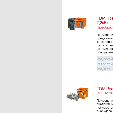
TDM Пре
2,2кВт
Преобраз
Применение
предъявляю
конвейеры;
двигателям
оптимизац
оборудован
КОД ПОСТА
КЛАСС ETIM
КОД РАЭК
TDM Рел
РТЭН-536
Применение
аналогичны
несимметри
оборудован