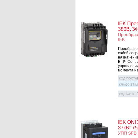
IEK Пре
380В, 3Ф
Преобраз
IEK
Преобразов
собой совр
назначение
В ПЧ Contr
управления
момента на 
КОД ПОСТА
КЛАСС ETIM
КОД РАЭК
IEK ONI 
37кВт 7
УПП SFB 