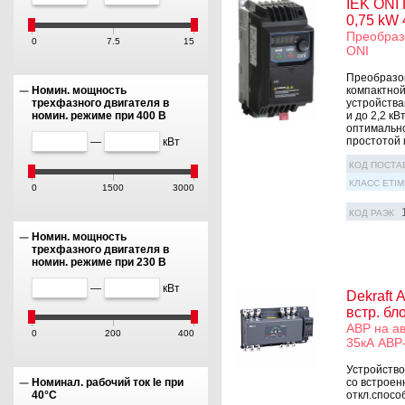
IEK ONI
0,75 kW 
Преобразо
0
7.5
15
ONI
Преобразов
Номин. мощность
компактной
трехфазного двигателя в
устройства
номин. режиме при 400 В
и до 2,2 к
оптимально
простотой и
—
кВт
КОД ПОСТА
КЛАСС ETIM
0
1500
3000
КОД РАЭК
Номин. мощность
трехфазного двигателя в
номин. режиме при 230 В
—
кВт
Dekraft 
встр. бл
АВР на ав
0
200
400
35кА АВР
Устройство
со встроен
Номинал. рабочий ток Ie при
откл.спосо
40°C