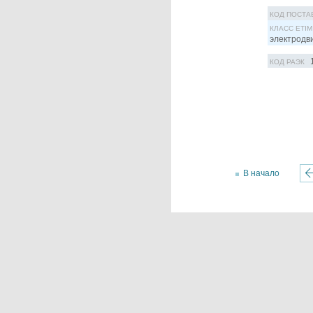
КОД ПОСТА
КЛАСС ETIM
электродв
КОД РАЭК
В начало