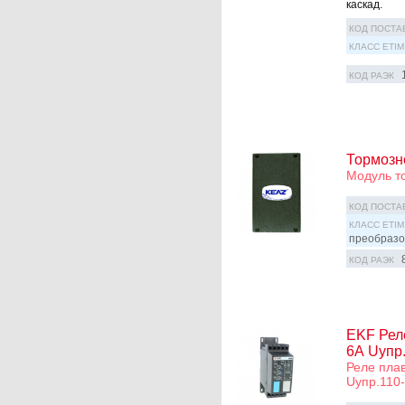
каскад.
КОД ПОСТА
КЛАСС ETIM
КОД РАЭК
Тормозн
Модуль т
КОД ПОСТА
КЛАСС ETIM
преобразо
КОД РАЭК
EKF Реле
6А Uупр.
Реле плав
Uупр.110-