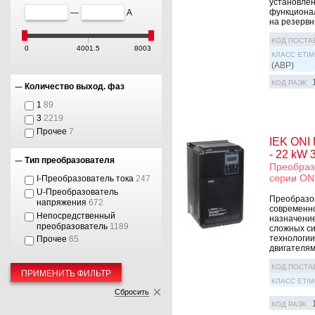
установлен
функционал
—
А
на резервны
КОД ПОСТА
0
4001.5
8003
КЛАСС ETIM
(АВР)
КОД РАЭК
Количество выход. фаз
1
89
3
2219
Прочее
7
IEK ONI 
- 22 kW 
Тип преобразователя
Преобразо
серии ON
I-Преобразователь тока
247
U-Преобразователь
Преобразов
напряжения
672
современно
Непосредственный
назначение
преобразователь
1189
сложных си
технологии
Прочее
65
двигателям
КОД ПОСТА
ПРИМЕНИТЬ ФИЛЬТР
КЛАСС ETIM
Сбросить
КОД РАЭК