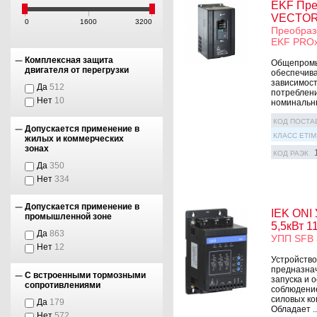
EKF Пре
VECTOR
0
1600
3200
Преобраз
EKF PRO
Комплексная защита
Общепромы
двигателя от перегрузки
обеспечива
зависимост
Да
512
потреблени
Нет
10
номинальны
КОД ПОСТА
Допускается применение в
КЛАСС ETIM
жилых и коммерческих
зонах
КОД РАЭК
Да
350
Нет
334
Допускается применение в
IEK ONI 
промышленной зоне
5,5кВт 1
Да
863
УПП SFB 
Нет
12
Устройство
предназнач
С встроенными тормозными
запуска и 
сопротивлениями
соблюдение
силовых ко
Да
179
Обладает ..
Нет
572