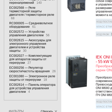
собой совр
перенапряжений
140
и управлен
EC002568 — Реле
размерами.
термисторной защиты
управления
двигателя / термисторное реле
момента на 
68
КОД ПОСТА
RC000005 — Средневольтное
оборудование
61
КЛАСС ETIM
EC002572 — Устройство
КОД РАЭК
управления двигателем
56
EC002615 — Аксессуары для
электронного управления
двигателем и устройства
защиты
30
EC002027 — Комплектующие
IEK ONI
для аппаратов защиты от
- 55 kW 
перегрузки
27
Преобраз
EC000256 — Регулятор
серии ON
скорости/частоты вращения
26
EC001080 — Электронное реле
Преобразов
защиты от перегрузки
18
современны
Превосходн
EC002614 — Панель оператора
ONI M680 д
для устройства управления
ответствен
двигателем
4
ПЧ ONI M680
КОД ПОСТА
КЛАСС ETIM
ФИЛЬТРЫ
Сбросить