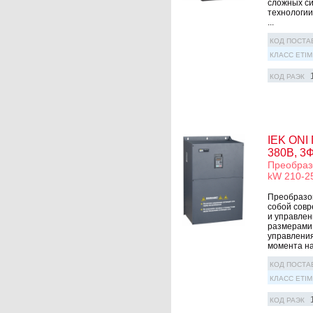
сложных си
технологии
...
КОД ПОСТА
КЛАСС ETIM
КОД РАЭК
IEK ONI 
380В, 3
Преобразо
kW 210-2
Преобразов
собой совр
и управлен
размерами.
управления
момента на 
КОД ПОСТА
КЛАСС ETIM
КОД РАЭК