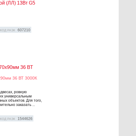
ой (ЛЛ) 13Вт G5
607210
КОД РАЭК
70х90мм 36 ВТ
х90мм 36 ВТ 3000К
одвесах, ровную
 их универсальным
ых объектов. Для того,
тельно заказать ...
1544626
КОД РАЭК