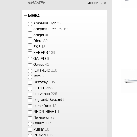
ФИЛЬТРЫ
Сбросить
Бренд
Ambrella Light
5
Apeyron Electrics
19
Arlight
36
Diora
89
EKF
18
FEREKS
139
GALAD
6
Gauss
41
IEK (ИЭК)
110
Intro
8
Jazzway
105
LEDEL
368
Ledvance
228
Legrand/Daccord
5
Lumin`arte
13
NEON-NIGHT
1
Navigator
77
Osram
117
Pulsar
10
REXANT
12