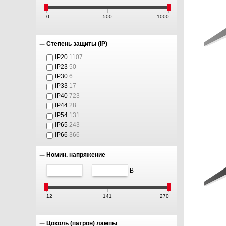
0
500
1000
Степень защиты (IP)
IP20
1107
IP23
50
IP30
6
IP33
17
IP40
723
IP44
28
IP54
131
IP65
243
IP66
366
Номин. напряжение
—
В
12
141
270
Цоколь (патрон) лампы