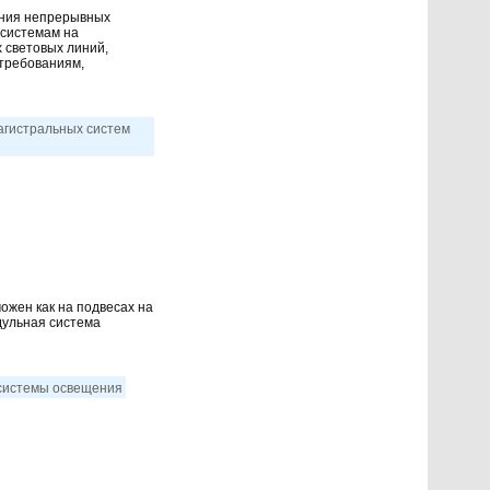
ания непрерывных
 системам на
 световых линий,
 требованиям,
магистральных систем
ожен как на подвесах на
дульная система
 системы освещения