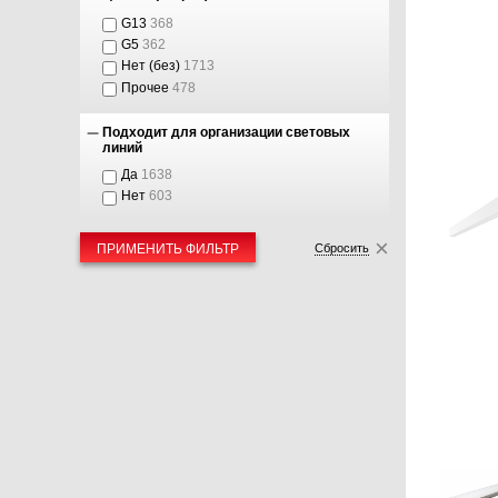
G13
368
G5
362
Нет (без)
1713
Прочее
478
Подходит для организации световых
линий
Да
1638
Нет
603
ПРИМЕНИТЬ ФИЛЬТР
Сбросить