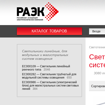
КАТАЛОГ ТОВАРОВ
Светотехни
Светильники линейные, для
модульных и магистральных
Свет
систем освещения
сист
EC000109 — Светильник линейный
реечного типа
2046
3080 т
EC000282 — Светильник трубчатый для
модульной системы освещения
650
EC000986 — Светильник (электрический
блок) для магистральных систем световых
Сортиров
линий
384