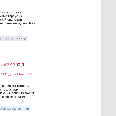
)
ик крепится на
чный корпус из
еский опаловый
кс цветопередачи: Ra ≥
745712
КОД РАЭК
pal 2*1200 Д
*1200 Д 5500лм 54Вт
еспечивают степень
 с транзитом
ием Выносной источник
ссивным средам ...
 системы освещения