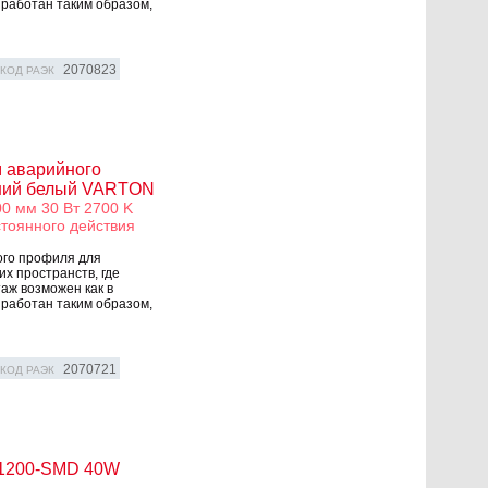
зработан таким образом,
2070823
КОД РАЭК
м аварийного
иний белый VARTON
0 мм 30 Вт 2700 K
тоянного действия
ого профиля для
х пространств, где
аж возможен как в
зработан таким образом,
2070721
КОД РАЭК
-1200-SMD 40W