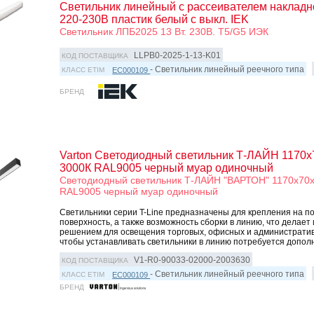
Светильник линейный с рассеивателем накладн
220-230В пластик белый с выкл. IEK
Светильник ЛПБ2025 13 Вт. 230В. Т5/G5 ИЭК
LLPB0-2025-1-13-K01
КОД ПОСТАВЩИКА
- Светильник линейный реечного типа
EC000109
КЛАСС ETIM
БРЕНД
Varton Светодиодный светильник Т-ЛАЙН 1170х
3000К RAL9005 черный муар одиночный
Светодиодный светильник Т-ЛАЙН "ВАРТОН" 1170х70
RAL9005 черный муар одиночный
Светильники серии T-Line предназначены для крепления на п
поверхность, а также возможность сборки в линию, что делает
решением для освещения торговых, офисных и административн
чтобы устанавливать светильники в линию потребуется дополни
V1-R0-90033-02000-2003630
КОД ПОСТАВЩИКА
- Светильник линейный реечного типа
EC000109
КЛАСС ETIM
БРЕНД