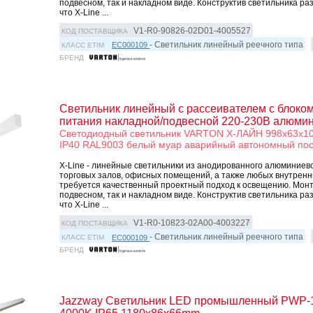
подвесном, так и накладном виде. Конструктив светильника ра
что X-Line ...
V1-R0-90826-02D01-4005527
КОД ПОСТАВЩИКА
- Светильник линейный реечного типа
EC000109
КЛАСС ETIM
БРЕНД
Светильник линейный с рассеивателем с блоко
питания накладной/подвесной 220-230В алюм
Светодиодный светильник VARTON Х-ЛАЙН 998x63x10
IP40 RAL9003 белый муар аварийный автономный пос
X-Line - линейные светильники из анодированного алюминиев
торговых залов, офисных помещений, а также любых внутренни
требуется качественный проектный подход к освещению. Монт
подвесном, так и накладном виде. Конструктив светильника ра
что X-Line ...
V1-R0-10823-02A00-4003227
КОД ПОСТАВЩИКА
- Светильник линейный реечного типа
EC000109
КЛАСС ETIM
БРЕНД
Jazzway Светильник LED промышленный PWP