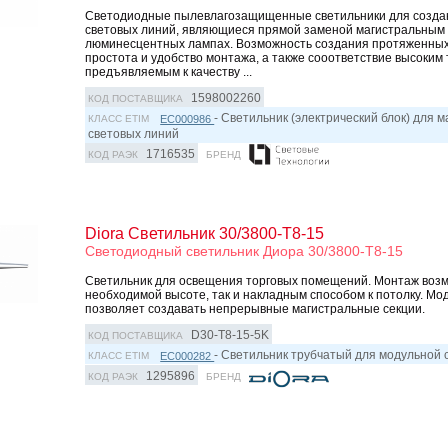
Светодиодные пылевлагозащищенные светильники для созд
световых линий, являющиеся прямой заменой магистральным
люминесцентных лампах. Возможность создания протяженных
простота и удобство монтажа, а также сооответствие высоким
предъявляемым к качеству ...
1598002260
КОД ПОСТАВЩИКА
- Светильник (электрический блок) для 
EC000986
КЛАСС ETIM
световых линий
1716535
КОД РАЭК
БРЕНД
Diora Светильник 30/3800-T8-15
Светодиодный светильник Диора 30/3800-T8-15
Светильник для освещения торговых помещений. Монтаж возм
необходимой высоте, так и накладным способом к потолку. Мо
позволяет создавать непрерывные магистральные секции.
D30-T8-15-5K
КОД ПОСТАВЩИКА
- Светильник трубчатый для модульной
EC000282
КЛАСС ETIM
1295896
КОД РАЭК
БРЕНД