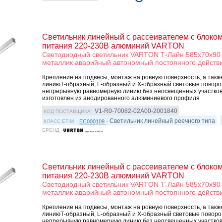
Светильник линейный с рассеивателем с блоко
питания 220-230В алюминий VARTON
Светодиодный светильник VARTON Т-Лайн 585х70х90 
металлик аварийный автономный постоянного действ
Крепление на подвесы, монтаж на ровную поверхность, а такж
линиюТ-образный, L-образный и Х-образный световые повор
непрерывную равномерную линию без неосвещенных участков
изготовлен из анодированного алюминиевого профиля
V1-R0-70082-02A00-2001840
КОД ПОСТАВЩИКА
- Светильник линейный реечного типа
EC000109
КЛАСС ETIM
БРЕНД
Светильник линейный с рассеивателем с блоко
питания 220-230В алюминий VARTON
Светодиодный светильник VARTON Т-Лайн 585х70х90 
металлик аварийный автономный постоянного действ
Крепление на подвесы, монтаж на ровную поверхность, а такж
линиюТ-образный, L-образный и Х-образный световые повор
непрерывную равномерную линию без неосвещенных участков