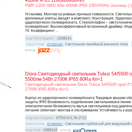
4000K IP65 1180x86x66mm
PWP-1200-SMD 40w 4000K IP65 230V/50Hz Jazzway (-
Установка. Монтаж на ровные прочные поверхности. Светильн
крепежные клипсы (входят в комплект). Конструкция. Ударопро
ударопрочного поликарбоната. Cтекло/плафон – cветотехнич
поликарбонат. Высокоэффективный встроенный драйвер. Инде
70. Коэффициент ...
.1038241
КОД ПОСТАВЩИКА
- Светильник линейный реечного типа
EC000109
КЛАСС ETIM
БРЕНД
Diora Светодиодный светильник Tubus 54/5500 o
5500лм 54Вт 2700К IP65 80Ra Кп<1
Светодиодный светильник Diora Tubus 54/5500 opal 2
2700К IP65 80Ra Кп<1
Корпус из ударопрочного поликарбоната Торцевые крышки об
защиты IP65 Возможность подключения светильников в линию
электропитания Возможность мытья светильников под давлен
питания облегчает монтаж и обслуживание Устойчивость к агре
DT54-O-2,7K-2*12
КОД ПОСТАВЩИКА
- Светильник трубчатый для модульной
EC000282
КЛАСС ETIM
1888118
КОД РАЭК
БРЕНД