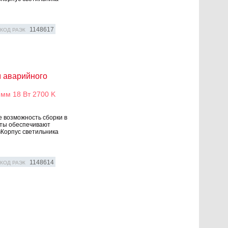
1148617
КОД РАЭК
м аварийного
мм 18 Вт 2700 K
е возможность сборки в
оты обеспечивают
Корпус светильника
1148614
КОД РАЭК