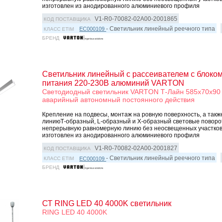
изготовлен из анодированного алюминиевого профиля
V1-R0-70082-02A00-2001865
КОД ПОСТАВЩИКА
- Светильник линейный реечного типа
EC000109
КЛАСС ETIM
БРЕНД
Светильник линейный с рассеивателем с блоко
питания 220-230В алюминий VARTON
Светодиодный светильник VARTON Т-Лайн 585х70х90 
аварийный автономный постоянного действия
Крепление на подвесы, монтаж на ровную поверхность, а такж
линиюТ-образный, L-образный и Х-образный световые повор
непрерывную равномерную линию без неосвещенных участков
изготовлен из анодированного алюминиевого профиля
V1-R0-70082-02A00-2001827
КОД ПОСТАВЩИКА
- Светильник линейный реечного типа
EC000109
КЛАСС ETIM
БРЕНД
СТ RING LED 40 4000K светильник
RING LED 40 4000K