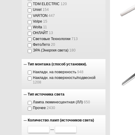
TDM ELECTRIC
120
Uniel
154
VARTON
447
Volpe
15
Wolta
11
ОНЛАЙТ
13
Световые Технологии
713
ФитоЛето
20
ЭРА (Энергия света)
180
Тип монтажа (способ установки).
Накладн. на поверхность
948
Накладн. на поверхность/подвесной
1208
Тип источника света
Лампа люминесцентная (ЛЛ)
650
Прочее
2430
Количество ламп (источников света)
—