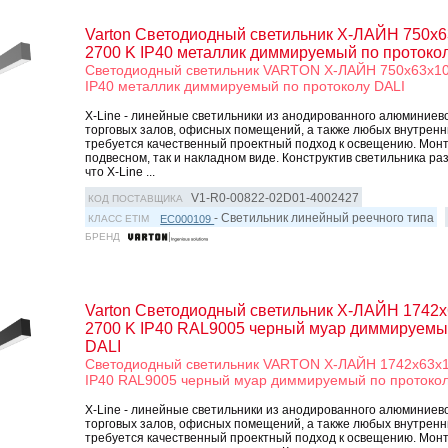
Varton Светодиодный светильник Х-ЛАЙН 750x6
2700 K IP40 металлик диммируемый по протоко
Светодиодный светильник VARTON Х-ЛАЙН 750x63x10
IP40 металлик диммируемый по протоколу DALI
X-Line - линейные светильники из анодированного алюминиев
торговых залов, офисных помещений, а также любых внутренни
требуется качественный проектный подход к освещению. Монт
подвесном, так и накладном виде. Конструктив светильника ра
что X-Line ...
V1-R0-00822-02D01-4002427
КОД ПОСТАВЩИКА
- Светильник линейный реечного типа
EC000109
КЛАСС ETIM
БРЕНД
Varton Светодиодный светильник Х-ЛАЙН 1742x
2700 K IP40 RAL9005 черный муар диммируемы
DALI
Светодиодный светильник VARTON Х-ЛАЙН 1742x63x1
IP40 RAL9005 черный муар диммируемый по протокол
X-Line - линейные светильники из анодированного алюминиев
торговых залов, офисных помещений, а также любых внутренни
требуется качественный проектный подход к освещению. Монт