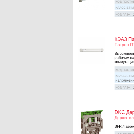
КОД ПОСТА
КЛАСС ETIM
КОД РАЭК
КЭАЗ Пат
Патрон ПТ
Высоковоль
рабочим на
коммутацио
КОД ПОСТА
КЛАСС ETIM
напряжен
КОД РАЭК
DKC Держ
Держатель
SFR.4 держ