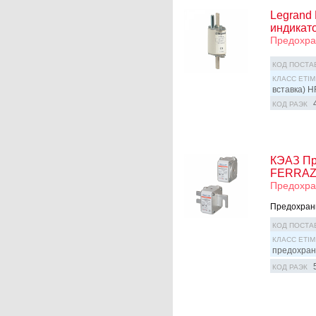
Legrand 
индикат
Предохран
КОД ПОСТА
КЛАСС ETIM
вставка) H
КОД РАЭК
КЭАЗ Пр
FERRAZ
Предохра
Предохрани
КОД ПОСТА
КЛАСС ETIM
предохран
КОД РАЭК