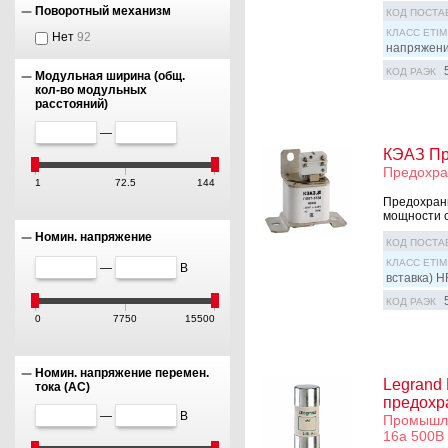
Поворотный механизм
КОД ПОСТА
КЛАСС ETIM
Нет
92
напряжен
КОД РАЭК
Модульная ширина (общ.
кол-во модульных
расстояний)
—
КЭАЗ Пр
Предохра
1
72.5
144
Предохрани
мощности с
Номин. напряжение
КОД ПОСТА
КЛАСС ETIM
—
В
вставка) H
КОД РАЭК
0
7750
15500
Номин. напряжение перемен.
Legrand
тока (AC)
предохра
—
В
Промышле
16а 500В 