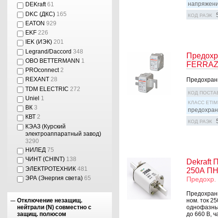
напряжен
DEKraft
61
DKC (ДКС)
165
КОД РАЭК
EATON
929
EKF
226
IEK (ИЭК)
201
Legrand/Daccord
348
Предохр
OBO BETTERMANN
1
FERRA
PROconnect
2
REXANT
28
Предохрани
TDM ELECTRIC
272
КОД ПОСТА
Uniel
1
КЛАСС ETIM
ВК
3
предохран
КВТ
2
КОД РАЭК
КЭАЗ (Курский
электроаппаратный завод)
3290
НИЛЕД
75
ЧИНТ (CHINT)
138
Dekraft 
ЭЛЕКТРОТЕХНИК
481
250А ПН
ЭРА (Энергия света)
65
Предохр. 
Предохрани
Отключение незащищ.
ном. ток 2
нейтрали (N) совместно с
однофазных
защищ. полюсом
до 660 В, 