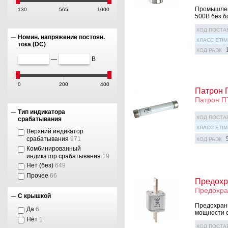
Промышлен
130
565
1000
500В без б
КОД ПОСТА
Номин. напряжение постоян.
КЛАСС ETIM
тока (DC)
КОД РАЭК
—
В
0
200
400
Патрон 
Патрон П
Тип индикатора
КОД ПОСТА
срабатывания
КЛАСС ETIM
Верхний индикатор
срабатывания
971
КОД РАЭК
Комбинированный
индикатор срабатывания
19
Нет (без)
649
Прочее
66
Предохр
Предохра
С крышкой
Предохрани
Да
6
мощности с
Нет
1
КОД ПОСТА