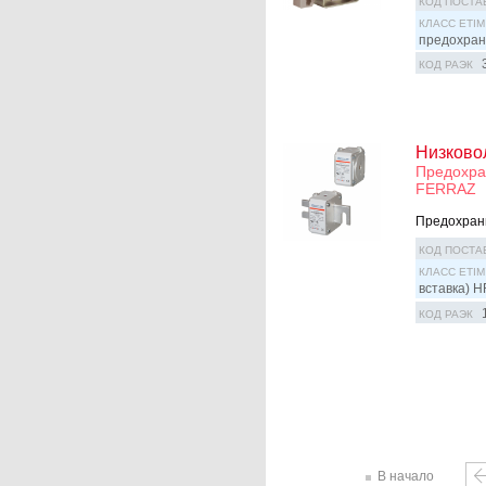
КОД ПОСТА
КЛАСС ETIM
предохран
КОД РАЭК
Низково
Предохра
FERRAZ
Предохрани
КОД ПОСТА
КЛАСС ETIM
вставка) H
КОД РАЭК
В начало