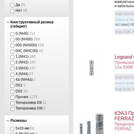
компактные
Да
25
и кабельных
Нет
58
КОД ПОСТА
КЛАСС ETIM
Конструктивный размер
вставка) H
(габарит)
КОД РАЭК
0 (NH0)
114
00 (NH00)
269
000 (NH000)
156
00С (NHC00)
43
Legrand 
1 (NH1)
180
Промышле
2 (NH2)
155
12а 500В 
3 (NH3)
127
4 (NH4)
27
КОД ПОСТА
4а (NH4a)
2
КЛАСС ETIM
D01
5
КОД РАЭК
D02
10
Прочее
1174
Типоразмер DII
11
Типоразмер DIII
5
КЭАЗ Пр
FERRAZ
Размеры
Предохра
5х20 мм
50
FERRAZ