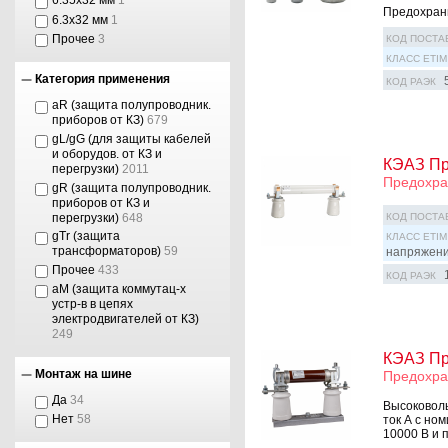
6.35х32 мм
1
Предохрани
6.3х32 мм
1
Прочее
3
КОД ПОСТА
КЛАСС ETIM
Категория применения
КОД РАЭК
aR (защита полупроводник.
приборов от КЗ)
679
gL/gG (для защиты кабелей
и оборудов. от КЗ и
КЭАЗ Пр
перегрузки)
2011
Предохра
gR (защита полупроводник.
приборов от КЗ и
перегрузки)
648
КОД ПОСТА
gTr (защита
КЛАСС ETIM
трансформаторов)
59
напряжен
Прочее
433
КОД РАЭК
аМ (защита коммутац-х
устр-в в цепях
электродвигателей от КЗ)
249
КЭАЗ Пр
Монтаж на шине
Предохра
Да
34
Высоковол
Нет
58
ток А с но
10000 В и 