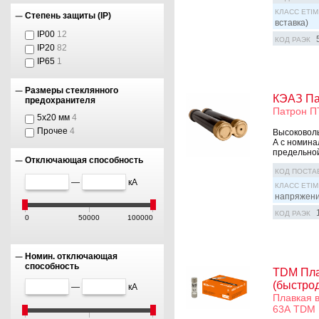
КЛАСС ETIM
Степень защиты (IP)
вставка)
IP00
12
КОД РАЭК
IP20
82
IP65
1
Размеры стеклянного
КЭАЗ Пат
предохранителя
Патрон П
5х20 мм
4
Прочее
4
Высоковоль
А с номина
предельной
Отключающая способность
КОД ПОСТА
—
кА
КЛАСС ETIM
напряжен
КОД РАЭК
0
50000
100000
Номин. отключающая
способность
TDM Пла
(быстро
—
кА
Плавкая 
63А TDM