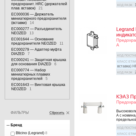
предохранит. HRC (держателей
КОД РАЭК
плав. вставок)
21
EC000036 — Держатель
миниатюрного предохранителя
(вставки)
14
EC000277 — Разъединитель
Legrand 
NEOZED
13
индикат
EC001644 — Основание
Предохран
предохранителя NEOZED
11
A
EC000279 — Адаптер муфта
DIAZED
7
КОД ПОСТА
EC000241 — Защитная крышка
КЛАСС ETIM
для основания DIAZED
6
вставка) H
EC000774 — Набор
КОД РАЭК
миниатюрных плавких
предохранителей
5
EC001643 — Винтовая крышка
NEOZED
1
КЭАЗ Пр
Предохра
Высоковоль
ФИЛЬТРЫ
Сбросить
А с номина
предельной
Бренд
КОД ПОСТА
Bticino (Legrand)
8
КЛАСС ETIM