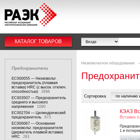
КАТАЛОГ ТОВАРОВ
Низковольтное оборудование
Предохранители
Предохранит
EC000055 — Низковольт.
предохранитель (плавкая
вставка) HRC (с высок. отключ.
способностью)
2896
Сортировка
EC003507 — Предохранитель
среднего и высокого
напряжения
1090
КЭАЗ Вс
EC002704 — Цилиндрический
Вставка 
предохранитель
973
EC000067 — Основание
Предохрани
низковольт. предохранителя
1 и потеря
(держатель плавкой вставки)
HRC
281
КОД ПОСТА