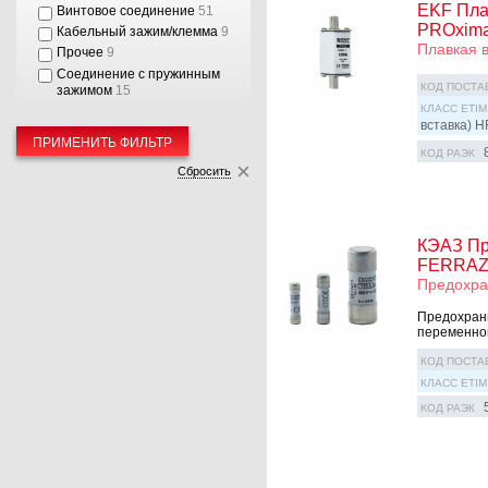
EKF Пла
Винтовое соединение
51
PROxim
Кабельный зажим/клемма
9
Плавкая 
Прочее
9
Соединение с пружинным
КОД ПОСТА
зажимом
15
КЛАСС ETIM
вставка) H
ПРИМЕНИТЬ ФИЛЬТР
КОД РАЭК
Сбросить
КЭАЗ Пр
FERRAZ
Предохра
Предохран
переменног
КОД ПОСТА
КЛАСС ETIM
КОД РАЭК