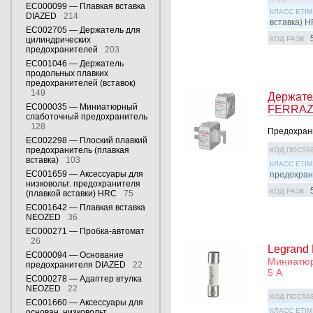
EC000099 — Плавкая вставка
КЛАСС ETIM
DIAZED
214
вставка) H
EC002705 — Держатель для
цилиндрических
КОД РАЭК
предохранителей
203
EC001046 — Держатель
продольных плавких
предохранителей (вставок)
149
Держате
EC000035 — Миниатюрный
FERRA
слаботочный предохранитель
128
Предохрани
EC002298 — Плоский плавкий
предохранитель (плавкая
КОД ПОСТА
вставка)
103
КЛАСС ETIM
EC001659 — Аксессуары для
предохран
низковольт. предохранителя
КОД РАЭК
(плавкой вставки) HRC
75
EC001642 — Плавкая вставка
NEOZED
36
EC000271 — Пробка-автомат
26
Legrand 
EC000094 — Основание
Миниатюр
предохранителя DIAZED
22
5 А
EC000278 — Адаптер втулка
NEOZED
22
КОД ПОСТА
EC001660 — Аксессуары для
КЛАСС ETIM
основан. низковольт.