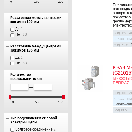
0
100
200
Применени
распредели
аппарата в
предотвращ
Расстояние между центрами
группа дер
зажимов 100 мм
электротехн
Да
1
КОД ПОСТА
Нет
83
КЛАСС ETIM
КОД РАЭК
Расстояние между центрами
зажимов 185 мм
Да
1
Нет
83
КЭАЗ Ми
(G21015
Количество
Микровык
предохранителей
FERRAZ
—
КОД ПОСТА
КЛАСС ETIM
10
55
100
предохран
КОД РАЭК
Тип подключения силовой
электрич. цепи
Болтовое соединение
2