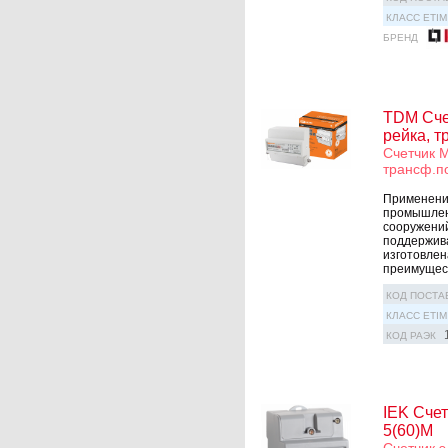
КЛАСС ETIM
БРЕНД
TDM Счет
рейка, т
Счетчик М
трансф.п
Применение
промышлен
сооружений
поддержива
изготовлен
преимущест
КОД ПОСТА
КЛАСС ETIM
КОД РАЭК
IEK Счет
5(60)М