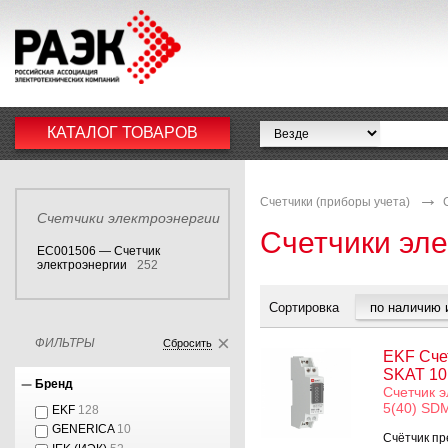
КАТАЛОГ ТОВАРОВ
Счетчики (приборы учета)
Счетчики электроэнергии
Счетчики эле
EC001506 — Счетчик
электроэнергии
252
Сортировка
ФИЛЬТРЫ
Сбросить
EKF Сче
SKAT 101
Бренд
Счетчик э
5(40) SDM
EKF
128
GENERICA
10
Счётчик пр