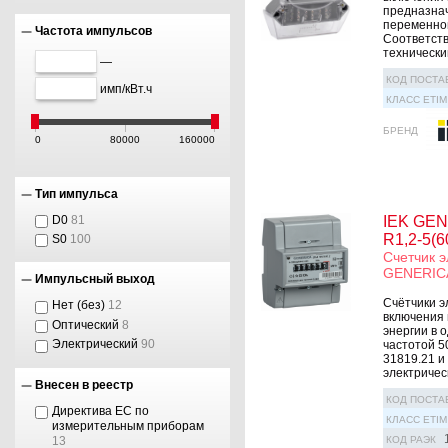
предназнач
переменног
Частота импульсов
Соответств
технически
—
КОД ПОСТА
имп/кВт.ч
КЛАСС ETIM
БРЕНД
0
80000
160000
Тип импульса
D0
81
IEK GENE
R1,2-5(
S0
100
Счетчик э
GENERIC
Импульсный выход
Счётчики э
Нет (без)
12
включения 
Оптический
8
энергии в 
Электрический
90
частотой 5
31819.21 и
электрическ
Внесен в реестр
КОД ПОСТА
Директива ЕС по
КЛАСС ETIM
измерительным приборам
13
КОД РАЭК