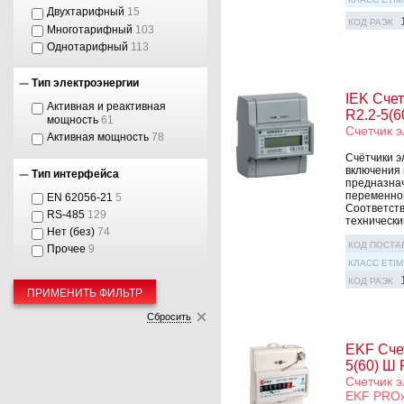
Двухтарифный
15
КОД РАЭК
Многотарифный
103
Однотарифный
113
Тип электроэнергии
IEK Счет
Активная и реактивная
R2.2-5(
мощность
61
Счетчик э
Активная мощность
78
Счётчики э
включения 
Тип интерфейса
предназнач
переменног
EN 62056-21
5
Соответств
RS-485
129
технически
Нет (без)
74
КОД ПОСТА
Прочее
9
КЛАСС ETIM
КОД РАЭК
ПРИМЕНИТЬ ФИЛЬТР
Сбросить
EKF Счет
5(60) Ш
Счетчик э
EKF PRO