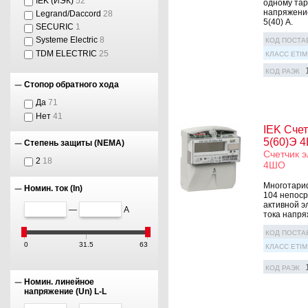
IEK (ИЭК)
52
одному тар
напряжение
Legrand/Daccord
28
5(40) А.
SECURIC
1
Systeme Electric
8
КОД ПОСТА
TDM ELECTRIC
25
КЛАСС ETIM
КОД РАЭК
Стопор обратного хода
Да
71
Нет
41
IEK Счет
5(60)Э 
Степень защиты (NEMA)
Счетчик э
2
18
4ШО
Многотариф
Номин. ток (In)
104 непоср
активной э
—
А
тока напря
КОД ПОСТА
0
31.5
63
КЛАСС ETIM
КОД РАЭК
Номин. линейное
напряжение (Un) L-L