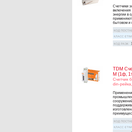
Счетчики э
включения 
энергии в 
применяютс
бытовом и 
КОД ПОСТА
КЛАСС ETIM
КОД РАЭК
TDM Счет
М (1ф, 1
Счетчик б
din-рейка
Применение
промышлен
сооружений
поддержива
изготовлен
преимущест
КОД ПОСТА
КЛАСС ETIM