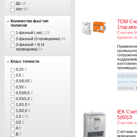
Да
16
Нет
60
TDM Сче
Количество фаз/ тип
полюсов
1тар,мон
Счетчик М
1-фазный (-ая)
129
прямое п
3-фазный (3 проводника)
49
3-фазный + N (4
Применение
проводника)
54
промышлен
сооружений
поддержива
Класс точности
изготовлен
преимущест
0,2S
3
0,5
1
КОД ПОСТА
0,5/0,5S
1
КЛАСС ETIM
0,5S
4
КОД РАЭК
0,5S/0,5
3
0,5S/1,0
2
1,0/1,0
6
1,0/2,0
8
IEK Счет
1.0
179
5(60)Э
Счетчик э
1/2
2
A
6
Счётчики э
B
7
включения 