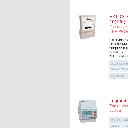
EKF Счет
10(100)
Счетчик э
EKF PRO
Счетчики э
включения 
энергии в 
применяютс
бытовом и 
КОД ПОСТА
КЛАСС ETIM
КОД РАЭК
Legrand 
Трёхфазны
выход
КОД ПОСТА
КЛАСС ETIM