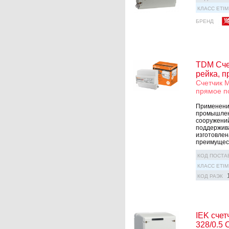
КЛАСС ETIM
БРЕНД
TDM Счет
рейка, п
Счетчик М
прямое п
Применение
промышлен
сооружений
поддержива
изготовлен
преимущест
КОД ПОСТА
КЛАСС ETIM
КОД РАЭК
IEK сче
328/0.5 