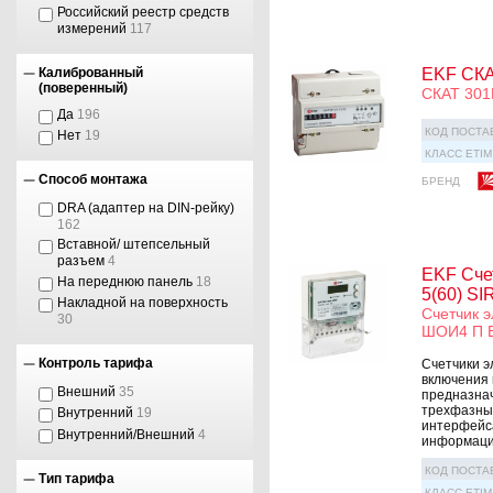
Российский реестр средств
измерений
117
EKF СКА
Калиброванный
(поверенный)
СКАТ 301
Да
196
КОД ПОСТА
Нет
19
КЛАСС ETIM
Способ монтажа
БРЕНД
DRA (адаптер на DIN-рейку)
162
Вставной/ штепсельный
разъем
4
EKF Счет
На переднюю панель
18
5(60) S
Накладной на поверхность
Счетчик э
30
ШОИ4 П 
Контроль тарифа
Счетчики э
включения
Внешний
35
предназнач
трехфазных
Внутренний
19
интерфейса
Внутренний/Внешний
4
информацио
КОД ПОСТА
Тип тарифа
КЛАСС ETIM