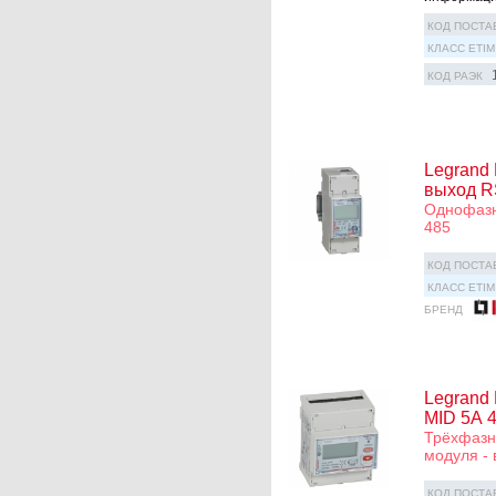
КОД ПОСТА
КЛАСС ETIM
КОД РАЭК
Legrand
выход R
Однофазны
485
КОД ПОСТА
КЛАСС ETIM
БРЕНД
Legrand
MID 5А 
Трёхфазны
модуля -
КОД ПОСТА