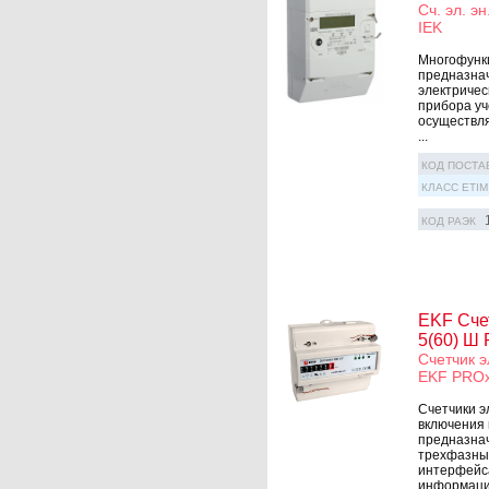
Сч. эл. э
IEK
Многофункц
предназнач
электричес
прибора уч
осуществля
...
КОД ПОСТА
КЛАСС ETIM
КОД РАЭК
EKF Счет
5(60) Ш
Счетчик э
EKF PRO
Счетчики э
включения
предназнач
трехфазных
интерфейса
информацио