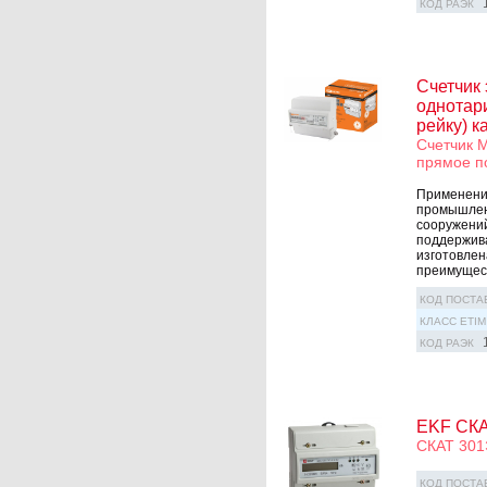
КОД РАЭК
Счетчик 
однотари
рейку) 
Счетчик М
прямое п
Применение
промышлен
сооружений
поддержива
изготовлен
преимущест
КОД ПОСТА
КЛАСС ETIM
КОД РАЭК
EKF СКА
СКАТ 301
КОД ПОСТА