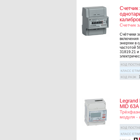
Счетчик 
однотари
калибров
Счетчик э
Счётчики э
включения 
энергии в 
частотой 5
31819.21 и
электрическ
КОД ПОСТА
КЛАСС ETIM
КОД РАЭК
Legrand
MID 63А
Трёхфазны
модуля -
КОД ПОСТА
КЛАСС ETIM