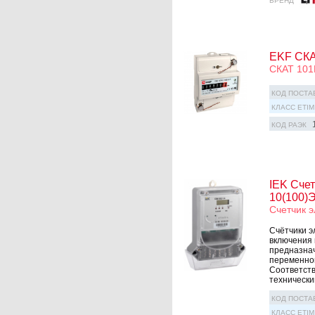
БРЕНД
EKF СКАТ
СКАТ 101М
КОД ПОСТА
КЛАСС ETIM
КОД РАЭК
IEK Счет
10(100)
Счетчик э
Счётчики э
включения 
предназнач
переменног
Соответств
технически
КОД ПОСТА
КЛАСС ETIM