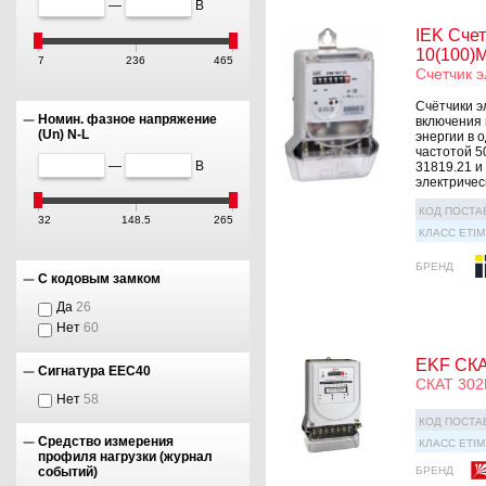
—
В
IEK Счет
10(100)
7
236
465
Счетчик 
Счётчики э
Номин. фазное напряжение
включения 
(Un) N-L
энергии в 
частотой 5
—
В
31819.21 и
электрическ
КОД ПОСТА
32
148.5
265
КЛАСС ETIM
БРЕНД
С кодовым замком
Да
26
Нет
60
EKF СКА
Сигнатура ЕЕС40
СКАТ 302
Нет
58
КОД ПОСТА
Средство измерения
КЛАСС ETIM
профиля нагрузки (журнал
событий)
БРЕНД