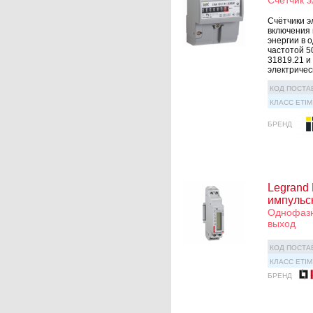
Счетчик 
Счётчики э
включения 
энергии в 
частотой 5
31819.21 и
электрическ
КОД ПОСТА
КЛАСС ETIM
БРЕНД
Legrand
импульс
Однофазны
выход
КОД ПОСТА
КЛАСС ETIM
БРЕНД