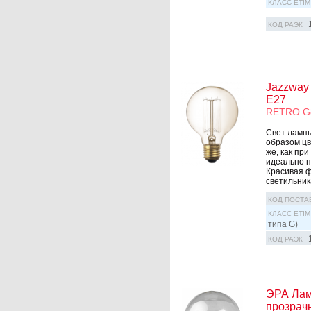
КЛАСС ETIM
КОД РАЭК
Jazzway
E27
RETRO G
Свет лампы
образом цв
же, как при
идеально п
Красивая ф
светильника
КОД ПОСТА
КЛАСС ETIM
типа G)
КОД РАЭК
ЭРА Лам
прозрач