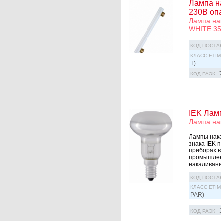
Лампа н
230В оп
Лампа на
WHITE 3
КОД ПОСТА
КЛАСС ETIM
T)
КОД РАЭК
IEK Лам
Лампа на
Лампы нака
знака IEK 
приборах в
промышленн
накаливани
КОД ПОСТА
КЛАСС ETIM
PAR)
КОД РАЭК