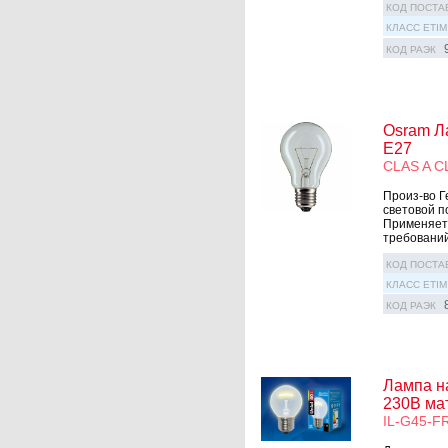
КОД ПОСТА
КЛАСС ETIM
КОД РАЭК
Osram Л
E27
CLAS A C
Произ-во Г
световой п
Применяетс
требований
КОД ПОСТА
КЛАСС ETIM
КОД РАЭК
Лампа н
230В мат
IL-G45-F