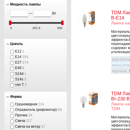
Мощность лампы
TDM Лам
—
Вт
В-Е14
Лампа на
3
251.5
500
Материалы
цветоперед
эффектов.
Цоколь
перепадам 
содержат в
E12
1
утилизации
E14
193
КОД ПОСТА
E27
274
КЛАСС ETIM
E40
6
КОД РАЭК
S14d
1
S14s
3
тип T
3
TDM Лам
Форма
Вт-230 В
Лампа на
Грушевидная
114
TDM
Отражатель (рефлектор)
69
Прочее
24
Материалы
Свеча
117
цветоперед
эффектов.
Свеча на ветру
17
перепадам 