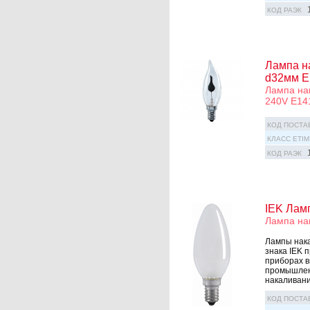
КОД РАЭК
Лампа н
d32мм E
Лампа на
240V E14
КОД ПОСТА
КЛАСС ETIM
КОД РАЭК
IEK Лам
Лампа нак
Лампы нака
знака IEK 
приборах в
промышленн
накаливани
КОД ПОСТА