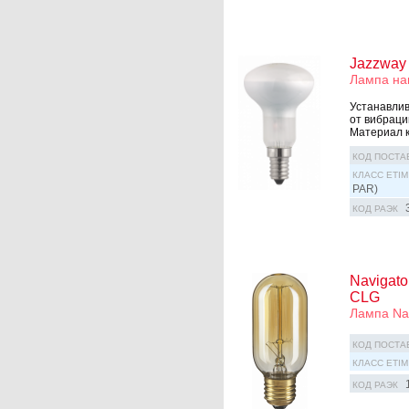
Jazzway
Лампа на
Устанавлив
от вибраци
Материал к
КОД ПОСТА
КЛАСС ETIM
PAR)
КОД РАЭК
Navigato
CLG
Лампа Nav
КОД ПОСТА
КЛАСС ETIM
КОД РАЭК