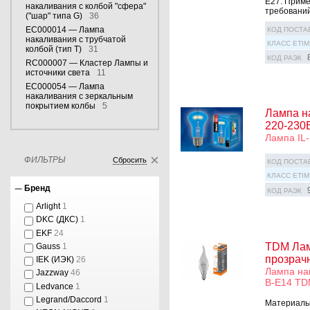
Е27. Приме
накаливания с колбой "сфера"
требований
("шар" типа G)
36
EC000014 — Лампа
КОД ПОСТА
накаливания с трубчатой
КЛАСС ETIM
колбой (тип T)
31
КОД РАЭК
RC000007 — Кластер Лампы и
источники света
11
EC000054 — Лампа
накаливания с зеркальным
покрытием колбы
5
Лампа н
220-230В
Лампа IL-
ФИЛЬТРЫ
Сбросить
КОД ПОСТА
КЛАСС ETIM
Бренд
КОД РАЭК
Arlight
1
DKC (ДКС)
1
EKF
24
TDM Лам
Gauss
1
прозрачн
IEK (ИЭК)
26
Лампа нак
Jazzway
46
В-Е14 T
Ledvance
1
Legrand/Daccord
1
Материалы