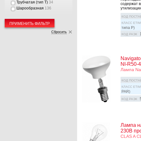
Трубчатая (тип T)
34
содержат в
утилизации
Шарообразная
136
КОД ПОСТА
КЛАСС ETIM
ПРИМЕНИТЬ ФИЛЬТР
типа P)
Сбросить
КОД РАЭК
Navigat
NI-R50-4
Лампа Nav
КОД ПОСТА
КЛАСС ETIM
PAR)
КОД РАЭК
Лампа н
230В пр
CLAS A C