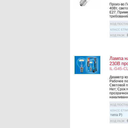
Произ-во Г
40Вт, свет
Е27. Приме
требований
КОД ПОСТА
КЛАСС ETIM
КОД РАЭК
Лампа н
230В про
IL-G45-CL
Диаметр кол
Рабочее по
Световой по
Нет; Срок г
прозрачное
накаливания
КОД ПОСТА
КЛАСС ETIM
типа P)
КОД РАЭК