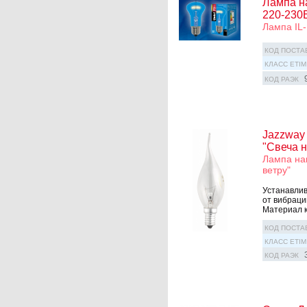
Лампа н
220-230В
Лампа IL-
КОД ПОСТА
КЛАСС ETIM
КОД РАЭК
Jazzway
"Свеча н
Лампа на
ветру"
Устанавлив
от вибраци
Материал к
КОД ПОСТА
КЛАСС ETIM
КОД РАЭК