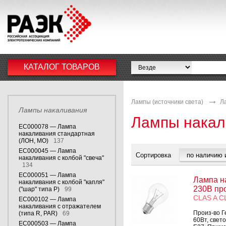
КАТАЛОГ ТОВАРОВ
Лампы (источники света)
Л
Лампы накаливания
Лампы накал
EC000078 — Лампа
накаливания стандартная
(ЛОН, МО)
137
EC000045 — Лампа
Сортировка
накаливания с колбой "свеча"
134
EC000051 — Лампа
Лампа н
накаливания с колбой "капля"
230В пр
("шар" типа P)
99
CLAS A C
EC000102 — Лампа
накаливания с отражателем
Произ-во Г
(типа R, PAR)
69
60Вт, свет
EC000503 — Лампа