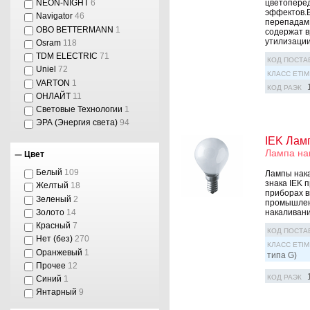
цветоперед
NEON-NIGHT
6
эффектов.
Navigator
46
перепадам 
OBO BETTERMANN
1
содержат в
утилизации
Osram
118
TDM ELECTRIC
71
КОД ПОСТА
Uniel
72
КЛАСС ETIM
VARTON
1
КОД РАЭК
ОНЛАЙТ
11
Световые Технологии
1
ЭРА (Энергия света)
94
IEK Лам
Лампа на
Цвет
Белый
109
Лампы нака
знака IEK 
Желтый
18
приборах в
Зеленый
2
промышленн
Золото
14
накаливани
Красный
7
КОД ПОСТА
Нет (без)
270
КЛАСС ETIM
Оранжевый
1
типа G)
Прочее
12
КОД РАЭК
Синий
1
Янтарный
9