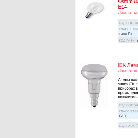
Osram Л
E14
Лампа на
КОД ПОСТА
КЛАСС ETIM
типа P)
КОД РАЭК
IEK Лам
Лампа на
Лампы нака
знака IEK 
приборах в
промышленн
накаливани
КОД ПОСТА
КЛАСС ETIM
PAR)
КОД РАЭК