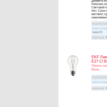
Диаметр кол
Рабочее по
Световой по
Нет; Срок г
матовое; Ц
накаливания
КОД ПОСТА
КЛАСС ETIM
типа P)
КОД РАЭК
EKF Лам
Е27 Cl B
Лампа на
Basic
КОД ПОСТА
КЛАСС ETIM
КОД РАЭК