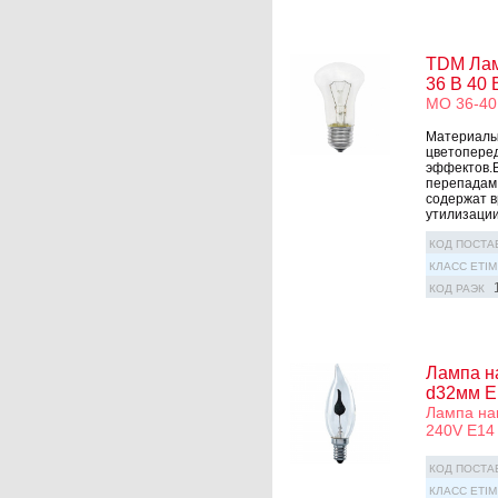
TDM Лам
36 В 40 
МО 36-40
Материалы
цветоперед
эффектов.
перепадам 
содержат в
утилизации
КОД ПОСТА
КЛАСС ETIM
КОД РАЭК
Лампа н
d32мм E
Лампа на
240V E1
КОД ПОСТА
КЛАСС ETIM