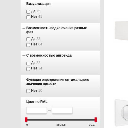
Визуализация
Да
15
Нет
41
Возможность подключения разных
фаз
Да
23
Нет
64
С возможностью апгрейда
Да
22
Нет
34
Функция определения оптимального
значения яркости
Нет
10
Цвет по RAL
—
0
4508.5
9017