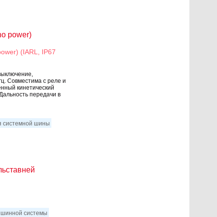
no power)
wer) (IARL, IP67
выключение,
ц. Совместима с реле и
енный кинетический
 Дальность передачи в
ля системной шины
льставней
я шинной системы