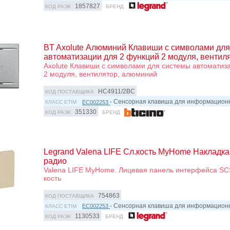
1857827
КОД РАЭК
БРЕНД
BT Axolute Алюминий Клавиши с символами дл
автоматизации для 2 функций 2 модуля, вентиля
Axolute Клавиши с символами для системы автоматиза
2 модуля, вентилятор, алюминий
HC4911/2BC
КОД ПОСТАВЩИКА
- Сенсорная клавиша для информацио
EC002253
КЛАСС ETIM
351330
КОД РАЭК
БРЕНД
Legrand Valena LIFE Сл.кость MyHome Накладк
радио
Valena LIFE MyHome. Лицевая панель интерфейса SC
кость
754863
КОД ПОСТАВЩИКА
- Сенсорная клавиша для информацио
EC002253
КЛАСС ETIM
1130533
КОД РАЭК
БРЕНД