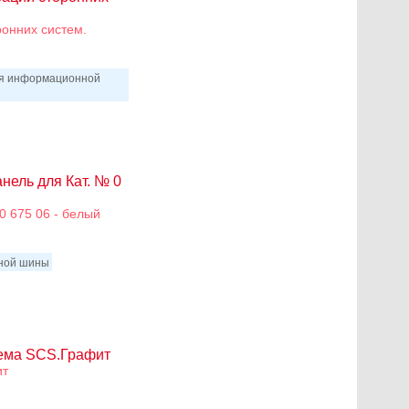
онних систем.
ля информационной
нель для Кат. № 0
0 675 06 - белый
нной шины
ьема SCS.Графит
ит