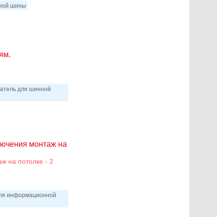
нной шины
ям.
чатель для шинной
лючения монтаж на
ж на потолке - 2
 для информационной