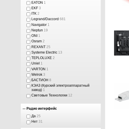
EATON
1
EKF
3
ITK
2
Legrand/Daccord
681
Navigator
1
Neptun
19
ONI
1
Osram
2
REXANT
25
Systeme Electric
13
TEPLOLUXE
2
Uniel
1
VARTON
1
Welrok
3
БАСТИОН
8
КЭАЗ (Курский электроаппаратный
завод)
1
Световые Технологии
12
Радио интерфейс
Да
25
Нет
31