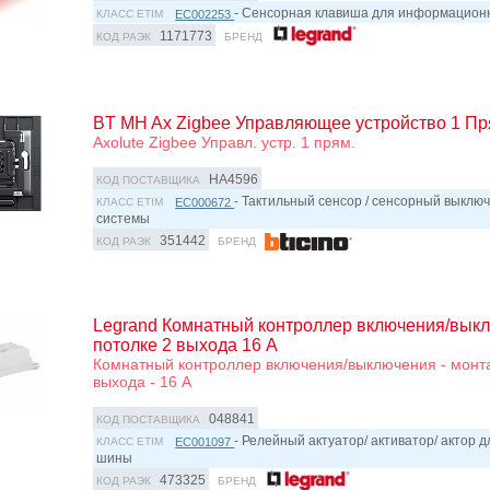
- Сенсорная клавиша для информацио
EC002253
КЛАСС ETIM
1171773
КОД РАЭК
БРЕНД
BT MH Ax Zigbee Управляющее устройство 1 Пр
Axolute Zigbee Управл. устр. 1 прям.
HA4596
КОД ПОСТАВЩИКА
- Тактильный сенсор / сенсорный выклю
EC000672
КЛАСС ETIM
системы
351442
КОД РАЭК
БРЕНД
Legrand Комнатный контроллер включения/вык
потолке 2 выхода 16 А
Комнатный контроллер включения/выключения - монта
выхода - 16 А
048841
КОД ПОСТАВЩИКА
- Релейный актуатор/ активатор/ актор
EC001097
КЛАСС ETIM
шины
473325
КОД РАЭК
БРЕНД