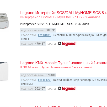
Legrand Интерфейс SCS/DALI MyHOME SCS 8 к
Интерфейс SCS/DALI - MyHOME - SCS - 8 каналов
Интерфейс SCS/DALI - MyHOME - SCS - 8 каналов
002631
КОД ПОСТАВЩИКА
- Системный интерфейс/медиа-шлюз д
EC001099
КЛАСС ETIM
шины
470487
КОД РАЭК
БРЕНД
Legrand KNX Mosaic Пульт 1-клавишный 1-кана
KNX Mosaic. Пульт 1-клавишный 1-канальный
078489
КОД ПОСТАВЩИКА
- Тактильный сенсор / сенсорный выклю
EC000672
КЛАСС ETIM
системы
962467
КОД РАЭК
БРЕНД