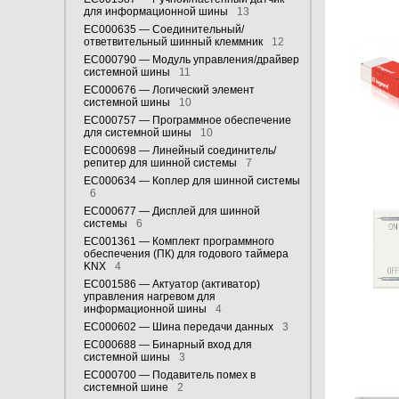
для информационной шины
13
EC000635 — Соединительный/
ответвительный шинный клеммник
12
EC000790 — Модуль управления/драйвер
системной шины
11
EC000676 — Логический элемент
системной шины
10
EC000757 — Программное обеспечение
для системной шины
10
EC000698 — Линейный соединитель/
репитер для шинной системы
7
EC000634 — Коплер для шинной системы
6
EC000677 — Дисплей для шинной
системы
6
EC001361 — Комплект программного
обеспечения (ПК) для годового таймера
KNX
4
EC001586 — Актуатор (активатор)
управления нагревом для
информационной шины
4
EC000602 — Шина передачи данных
3
EC000688 — Бинарный вход для
системной шины
3
EC000700 — Подавитель помех в
системной шине
2