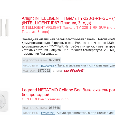
Arlight INTELLIGENT Панель TY-228-1-RF-SUF (
(INTELLIGENT IP67 Пластик, 3 года)
INTELLIGENT ARLIGHT Панель TY-228-1-RF-SUF (no po
Пластик, 3 года)
Накладная клавишная белая пластиковая панель. Включение/
диммирование одной группы света. Работает на частоте 433Мг
диммерами серии TY-***-WF. Не требует питания, имеет встро
источник питания. Защита IP67. Рабочая температура -20/+60
помещении / на улице ...
029383
КОД ПОСТАВЩИКА
- Панель управления и сигнализации д
EC000783
КЛАСС ETIM
1876592
КОД РАЭК
БРЕНД
Legrand NETATMO Celiane Бел Выключатель ро
беспроводной
CLN БЕЛ Выкл жалюзи б/пр
067646
КОД ПОСТАВЩИКА
- Актуатор/ активатор/ актор жалюзи дл
EC001330
КЛАСС ETIM