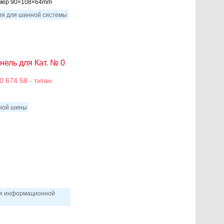
азмер 90×108×64mm
ния для шинной системы
ель для Кат. № 0
 674 58 - титан
нной шины
ля информационной