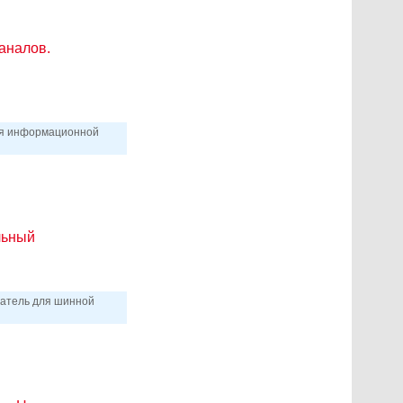
аналов.
ля информационной
льный
чатель для шинной