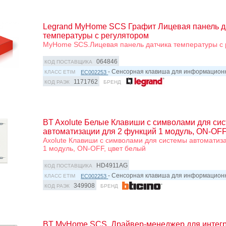
Legrand MyHome SCS Графит Лицевая панель д
температуры с регулятором
MyHome SCS.Лицевая панель датчика температуры с 
064846
КОД ПОСТАВЩИКА
- Сенсорная клавиша для информацио
EC002253
КЛАСС ETIM
1171762
КОД РАЭК
БРЕНД
BT Axolute Белые Клавиши с символами для си
автоматизации для 2 функций 1 модуль, ON-OFF
Axolute Клавиши с символами для системы автоматиза
1 модуль, ON-OFF, цвет белый
HD4911AG
КОД ПОСТАВЩИКА
- Сенсорная клавиша для информацио
EC002253
КЛАСС ETIM
349908
КОД РАЭК
БРЕНД
BT MyHome SCS. Драйвер-менеджер для интегр