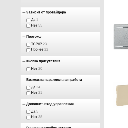
Зависит от провайдера
Да
1
Нет
55
Протокол
TCP/IP
23
Прочее
22
Кнопка присутствия
Нет
20
Возможна параллельная работа
Да
24
Нет
21
Дополнит. вход управления
Да
5
Нет
38