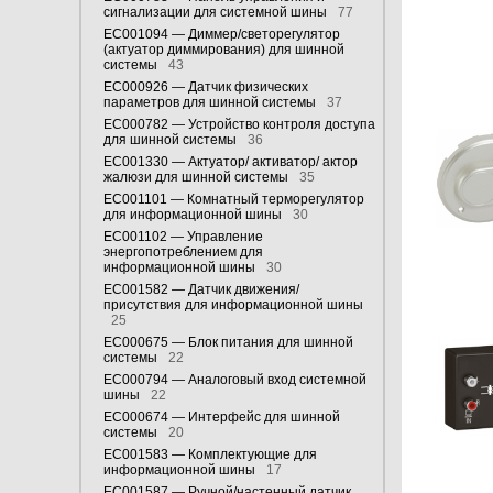
сигнализации для системной шины
77
EC001094 — Диммер/светорегулятор
(актуатор диммирования) для шинной
системы
43
EC000926 — Датчик физических
параметров для шинной системы
37
EC000782 — Устройство контроля доступа
для шинной системы
36
EC001330 — Актуатор/ активатор/ актор
жалюзи для шинной системы
35
EC001101 — Комнатный терморегулятор
для информационной шины
30
EC001102 — Управление
энергопотреблением для
информационной шины
30
EC001582 — Датчик движения/
присутствия для информационной шины
25
EC000675 — Блок питания для шинной
системы
22
EC000794 — Аналоговый вход системной
шины
22
EC000674 — Интерфейс для шинной
системы
20
EC001583 — Комплектующие для
информационной шины
17
EC001587 — Ручной/настенный датчик