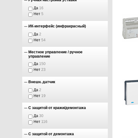
Ручная настройка уставки
Да
16
Нет
5
ИК-интерфейс (инфракрасный)
Да
2
Нет
54
Местное управление / ручное
управление
Да
150
Нет
23
Внешн. датчик
Да
2
Нет
19
С защитой от кражи/демонтажа
Да
30
Нет
116
С защитой от демонтажа