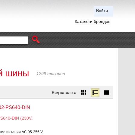
Войти
Каталоги брендов
й шины
1299 товаров
Вид каталога
02-PS640-DIN
S640-DIN (230V,
ние питания AC 95-255 V,