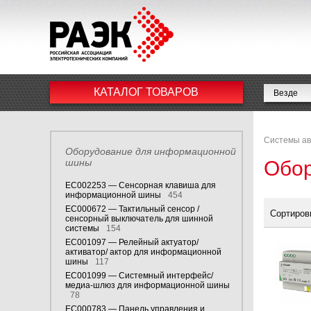
КАТАЛОГ ТОВАРОВ
Системы ав
Оборудование для информационной
шины
Обор
EC002253 — Сенсорная клавиша для
информационной шины
454
EC000672 — Тактильный сенсор /
Сортиров
сенсорный выключатель для шинной
системы
154
EC001097 — Релейный актуатор/
активатор/ актор для информационной
шины
117
EC001099 — Системный интерфейс/
медиа-шлюз для информационной шины
78
EC000783 — Панель управления и