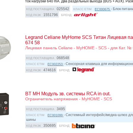
ток нагрузки 640 mA. Два раздельных выхода (BUS + AUX). Р
025542
- Блок пита
EC000675
КОД ПОСТАВЩИКА
КЛАСС ETIM
1551796
КОД РАЭК
БРЕНД
Legrand Celiane MyHome SCS Титан Лицевая пан
674 58
Лицевая панель Celiane - MyHOME - SCS - для Кат. № 0
068548
КОД ПОСТАВЩИКА
- Сенсорная клавиша для информацио
EC002253
КЛАСС ETIM
474616
КОД РАЭК
БРЕНД
BT MH Модуль зв. системы RCA in out.
Ограничитель напряжения - MyHOME - SCS
3495
КОД ПОСТАВЩИКА
- Системный интерфейс/медиа-шлюз д
EC001099
КЛАСС ETIM
шины
350695
КОД РАЭК
БРЕНД