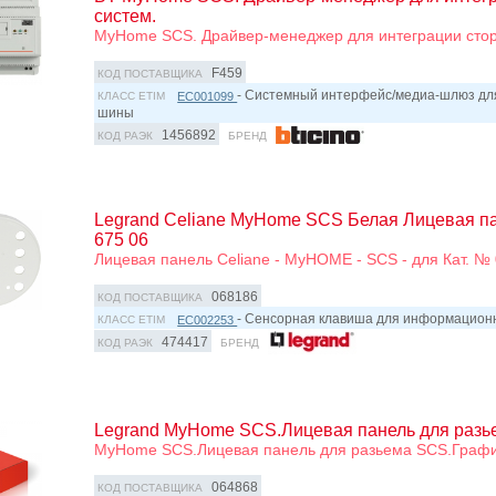
систем.
MyHome SCS. Драйвер-менеджер для интеграции стор
F459
КОД ПОСТАВЩИКА
- Системный интерфейс/медиа-шлюз д
EC001099
КЛАСС ETIM
шины
1456892
КОД РАЭК
БРЕНД
Legrand Celiane MyHome SCS Белая Лицевая па
675 06
Лицевая панель Celiane - MyHOME - SCS - для Кат. № 
068186
КОД ПОСТАВЩИКА
- Сенсорная клавиша для информацио
EC002253
КЛАСС ETIM
474417
КОД РАЭК
БРЕНД
Legrand MyHome SCS.Лицевая панель для раз
MyHome SCS.Лицевая панель для разьема SCS.Граф
064868
КОД ПОСТАВЩИКА