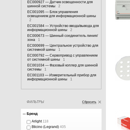
EC000927 — Датчик освещенности для
шинной системы
2
EC001095 — Блок управления
освещением для информационной шины
2
EC001584 — Устройство ввода/вывода для
информационной шины
2
EC000673 — Шинный соединитель линия/
зона
1
EC000699 — Центральное устройство для
системной шины
1
EC000792 — Сервопривод с управлением
от системной шины
1
EC001034 — Фазовый коплер для шинной
системы
1
EC001103 — Измерительный прибор для
информационной шины
1
ФИЛЬТРЫ
Сбросить
Бренд
Arlight
118
Bticino (Legrand)
405