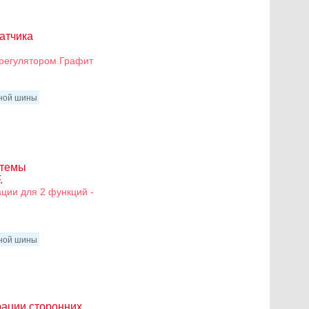
атчика
регулятором.Графит
нной шины
стемы
.
ции для 2 функций -
нной шины
ации сторонних