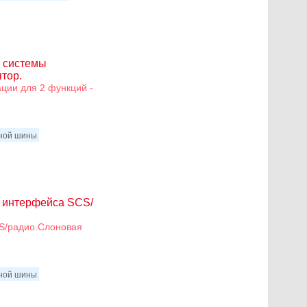
я системы
тор.
ции для 2 функций -
нной шины
а интерфейса SCS/
S/радио.Слоновая
нной шины