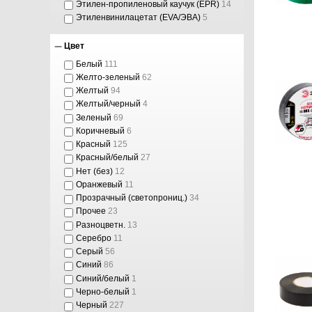
Этилен-пропиленовый каучук (EPR)
14
Этиленвинилацетат (EVA/ЭВА)
5
Цвет
Белый
111
Желто-зеленый
62
Желтый
94
Желтый/черный
4
Зеленый
69
Коричневый
6
Красный
125
Красный/белый
27
Нет (без)
12
Оранжевый
11
Прозрачный (светопрониц.)
34
Прочее
23
Разноцветн.
13
Серебро
11
Серый
56
Синий
86
Синий/белый
1
Черно-белый
1
Черный
227