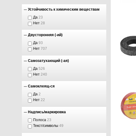
Устойчивость к химическим веществам
Да
23
Нет
28
Двусторонняя (-ий)
Да
93
Нет
707
Самозатухающий (-ая)
Да
526
Нет
240
Самоклеящ-ся
Да
2
Нет
22
Надпись/маркировка
Полоса
23
Текст/символы
49