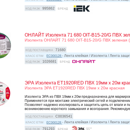
995862
КОД РАЭК
БРЕНД
ОНЛАЙТ Изолента 71 680 OIT-B15-20/G ПВХ зел
Изолента ОНЛАЙТ 71 680 OIT-B15-20/G ПВХ зеленая (
71680
КОД ПОСТАВЩИКА
- Лента клейкая / Изолента / Лента защ
EC000128
КЛАСС ETIM
1026681
КОД РАЭК
БРЕНД
ЭРА Изолента ET1920RED ПВХ 19мм х 20м кра
Изолента ЭРА ET1920RED ПВХ 19мм х 20м красная
Изолента ЭРА из ПВХ 19мм х 20м предназначена для маркиров
Применяется при монтаже электрический сетей и подключени
Позволяет надежно изолировать и защитить цепь от влаги и п
возникновению короткого замыкания и возгорания. Рекомендует
C0036541
КОД ПОСТАВЩИКА
- Лента клейкая / Изолента / Лента защ
EC000128
КЛАСС ETIM
791293
КОД РАЭК
БРЕНД