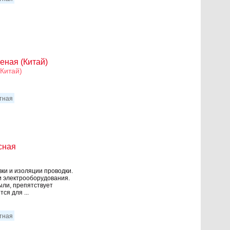
еная (Китай)
Китай)
итная
сная
ки и изоляции проводки.
и электрооборудования.
ыли, препятствует
ся для ...
итная