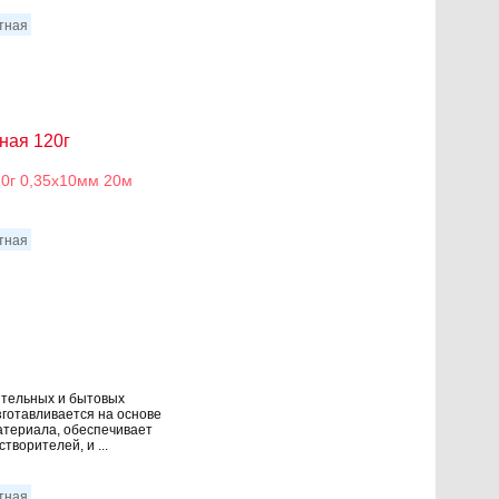
итная
ная 120г
20г 0,35х10мм 20м
итная
тельных и бытовых
зготавливается на основе
атериала, обеспечивает
творителей, и ...
итная