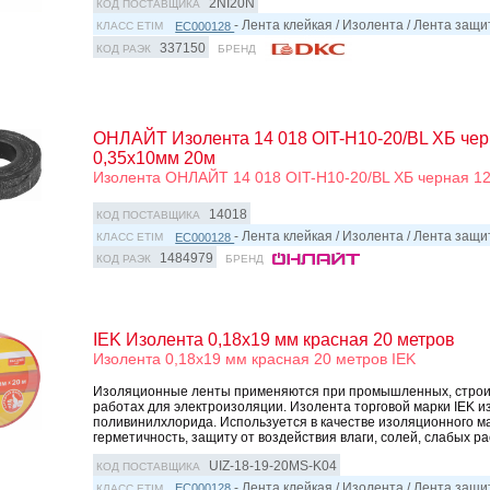
2NI20N
КОД ПОСТАВЩИКА
- Лента клейкая / Изолента / Лента защ
EC000128
КЛАСС ETIM
337150
КОД РАЭК
БРЕНД
ОНЛАЙТ Изолента 14 018 OIT-H10-20/BL ХБ чер
0,35х10мм 20м
Изолента ОНЛАЙТ 14 018 OIT-H10-20/BL ХБ черная 1
14018
КОД ПОСТАВЩИКА
- Лента клейкая / Изолента / Лента защ
EC000128
КЛАСС ETIM
1484979
КОД РАЭК
БРЕНД
IEK Изолента 0,18х19 мм красная 20 метров
Изолента 0,18х19 мм красная 20 метров IEK
Изоляционные ленты применяются при промышленных, строи
работах для электроизоляции. Изолента торговой марки IEK и
поливинилхлорида. Используется в качестве изоляционного м
герметичность, защиту от воздействия влаги, солей, слабых рас
UIZ-18-19-20MS-K04
КОД ПОСТАВЩИКА
- Лента клейкая / Изолента / Лента защ
EC000128
КЛАСС ETIM