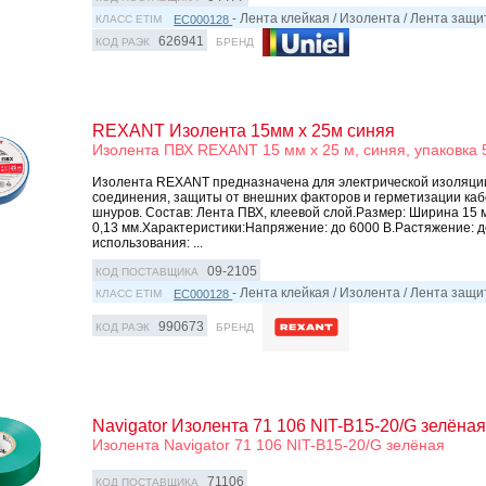
- Лента клейкая / Изолента / Лента защ
EC000128
КЛАСС ETIM
626941
КОД РАЭК
БРЕНД
REXANT Изолента 15мм х 25м синяя
Изолента ПВХ REXANT 15 мм x 25 м, синяя, упаковка 
Изолента REXANT предназначена для электрической изоляции
соединения, защиты от внешниx факторов и герметизации каб
шнуров. Состав: Лента ПВХ, клеевой слой.Размер: Ширина 15 
0,13 мм.Характеристики:Напряжение: до 6000 В.Растяжение: 
использования: ...
09-2105
КОД ПОСТАВЩИКА
- Лента клейкая / Изолента / Лента защ
EC000128
КЛАСС ETIM
990673
КОД РАЭК
БРЕНД
Navigator Изолента 71 106 NIT-B15-20/G зелёна
Изолента Navigator 71 106 NIT-B15-20/G зелёная
71106
КОД ПОСТАВЩИКА