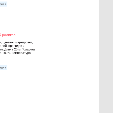
итная
5 роликов
, цветной маркировки,
елей, проводов и
мм; Длина 25 м; Толщина
до 180 %.Температура
итная
я