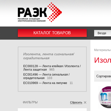
КАТАЛОГ ТОВАРОВ
Материалы
Изолента, лента сигнальная/
оградительная
Изол
EC000128 — Лента клейкая / Изолента /
Лента защитная
965
EC001496 — Лента сигнальная /
Сортиров
оградительная
103
EC010969 — Лента на липучке
11
ФИЛЬТРЫ
Сбросить