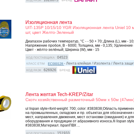
1026675
КОД РАЭК
БРЕНД
Изоляционная лента
UIT-135P 10/15/10 YGR Изоляционная лента Uniel 10 м
шт, цвет Желто-Зеленый
Диапазон рабочих температур, °С - - 50 + 70; Длина (L), мм - 1
Напряжение пробоя, В - 6000; Толщина, мм - 0,135; Удлинение 
Цвет - жёлто-зелёный; Ширина (W), мм - 15
04523
КОД ПОСТАВЩИКА
- Лента клейкая / Изолента / Лента защ
EC000128
КЛАСС ETIM
626926
КОД РАЭК
БРЕНД
Лента желтая Tech-KREP/Zitar
Скотч хозяйственный разметочный 50мм х 50м (47мкн)
ul lispan style=font-weight: 700; color: #383838;Область приме
на промышленных, складских и пр. объектах для обозначения
мест, направления движения, мест остановки (ожидания) и дл
оборудования и продукции от абразивного износа./li lispan style=
#383838;Материал: /spanПВХ ...
151933
КОД ПОСТАВЩИКА