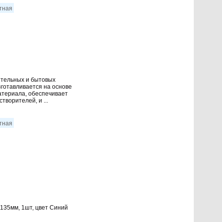
итная
тельных и бытовых
зготавливается на основе
атериала, обеспечивает
творителей, и ...
итная
,135мм, 1шт, цвет Синий