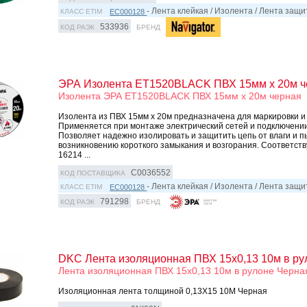
- Лента клейкая / Изолента / Лента защ
EC000128
КЛАСС ETIM
533936
КОД РАЭК
БРЕНД
ЭРА Изолента ET1520BLACK ПВХ 15мм х 20м ч
Изолента ЭРА ET1520BLACK ПВХ 15мм х 20м черная
Изолента из ПВХ 15мм х 20м предназначена для маркировки и
Применяется при монтаже электрический сетей и подключени
Позволяет надежно изолировать и защитить цепь от влаги и п
возникновению короткого замыкания и возгорания. Соответст
16214 ...
C0036552
КОД ПОСТАВЩИКА
- Лента клейкая / Изолента / Лента защ
EC000128
КЛАСС ETIM
791298
КОД РАЭК
БРЕНД
DKC Лента изоляционная ПВХ 15x0,13 10м в ру
Лента изоляционная ПВХ 15x0,13 10м в рулоне Черна
Изоляционная лента толщиной 0,13X15 10M Черная