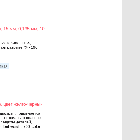
, 15 мм, 0,135 мм, 10
0; Материал - ПВХ;
при разрыве, % - 190;
итная
, цвет жёлто-чёрный
нения/span: применяется
 потенциально опасных
я защиты деталей,
font-weight: 700; color: