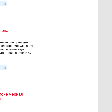
итная
ерная
 изоляции проводки.
и электрооборудования.
ыли, препятствует
вует требованиям ГОСТ
итная
лоне Черная
я