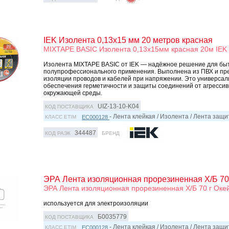
IEK Изолента 0,13х15 мм 20 метров красная
MIXTAPE BASIC Изолента 0,13х15мм красная 20м IEK
Изолента MIXTAPE BASIC от IEK — надёжное решение для быт
полупрофессионального применения. Выполнена из ПВХ и пр
изоляции проводов и кабелей при напряжении. Это универса
обеспечения герметичности и защиты соединений от агрессив
окружающей среды.
UIZ-13-10-K04
КОД ПОСТАВЩИКА
- Лента клейкая / Изолента / Лента защ
EC000128
КЛАСС ETIM
344487
КОД РАЭК
БРЕНД
ЭРА Лента изоляционная прорезиненная Х/Б 70 
ЭРА Лента изоляционная прорезиненная Х/Б 70 г Окей
используется для электроизоляции
Б0035779
КОД ПОСТАВЩИКА
- Лента клейкая / Изолента / Лента защ
EC000128
КЛАСС ETIM