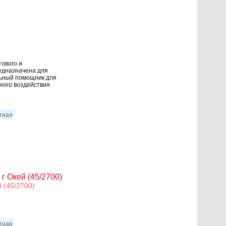
ового и
едназначена для
льный помощник для
ного воздействия
итная
г Окей (45/2700)
 (45/2700)
итная