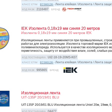
- Лента клейкая / Изолента / Лента защ
EC000128
КЛАСС ETIM
2116487
КОД РАЭК
БРЕНД
IEK Изолента 0,18х19 мм синяя 20 метров
Изолента 0,18х19 мм синяя 20 метров IEK
Изоляционные ленты применяются при промышленных, строи
работах для электроизоляции. Изолента торговой марки IEK и
поливинилхлорида. Используется в качестве изоляционного м
герметичность, защиту от воздействия влаги, солей, слабых рас
UIZ-18-19-20MS-K07
КОД ПОСТАВЩИКА
- Лента клейкая / Изолента / Лента защ
EC000128
КЛАСС ETIM
995865
КОД РАЭК
БРЕНД
Изоляционная лента
UIT-135P 20/19/01 BLU
UIT-135P 20/19/01 BLU Изоляционная лента Uniel 20м, 19мм, 0
04477
КОД ПОСТАВЩИКА