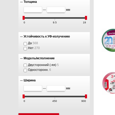
Толщина
—
мм
0
9.5
19
Устойчивость к УФ-излучению
Да
568
Нет
270
Модель/исполнение
Двусторонний (-яя)
5
Односторонн.
6
Ширина
—
мм
0
450
900