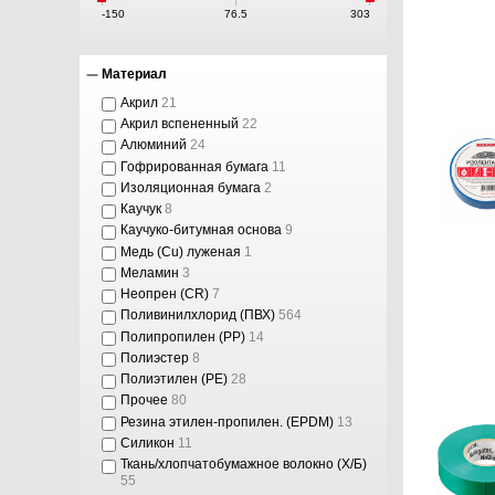
-150
76.5
303
Материал
Акрил
21
Акрил вспененный
22
Алюминий
24
Гофрированная бумага
11
Изоляционная бумага
2
Каучук
8
Каучуко-битумная основа
9
Медь (Cu) луженая
1
Меламин
3
Неопрен (CR)
7
Поливинилхлорид (ПВХ)
564
Полипропилен (PP)
14
Полиэстер
8
Полиэтилен (PE)
28
Прочее
80
Резина этилен-пропилен. (EPDM)
13
Силикон
11
Ткань/хлопчатобумажное волокно (Х/Б)
55