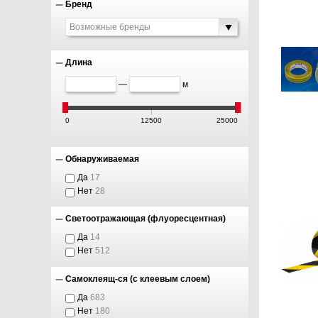
Бренд
Возможные бренды
Длина
—
м
0
12500
25000
Обнаруживаемая
Да
17
Нет
28
Светоотражающая (флуоресцентная)
Да
14
Нет
512
Самоклеящ-ся (с клеевым слоем)
Да
683
Нет
180