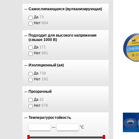
Самослипающаяся (вулканизирующая)
Да
73
Нет
604
Подходит для высокого напряжения
(свыше 1000 В)
Да
171
Нет
681
Изоляционный (ая)
Да
738
Нет
192
Прозрачный
Да
42
Нет
576
Температуростойкость
—
°C