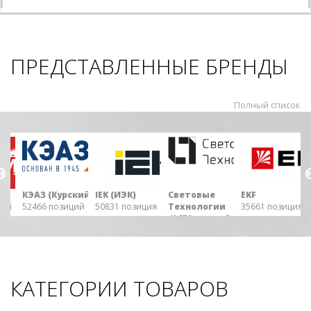
ПРЕДСТАВЛЕННЫЕ БРЕНДЫ
Полный список
М
КЭАЗ (Курский ...
IEK (ИЭК)
Световые
EKF
ий
52466 позиций
50831 позиция
Технологии
35661 позиция
41679 позиций
КАТЕГОРИИ ТОВАРОВ