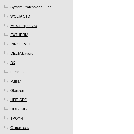
System Professional Line
WOLTA STD
Механотроника
EXTHERM
INNOLEVEL
DELTA battery
ВК
Fametto
Pulsar
Glanzen
НПП ЭРГ
HUGONG
ТРОФИ
Строитель