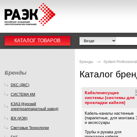
КАТАЛОГ ТОВАРОВ
Бренды
System Professional
Каталог бре
Бренды
DKC (ДКС)
Кабеленесущие
СИСТЕМА КМ
п
системы (системы для
прокладки кабеля)
КЭАЗ (Курский
электроаппаратный завод)
Кабель-каналы настенные
(парапетные, для монтажа 
IEK (ИЭК)
и аксессуары
Световые Технологии
Трубы и рукава для
прокладки кабеля