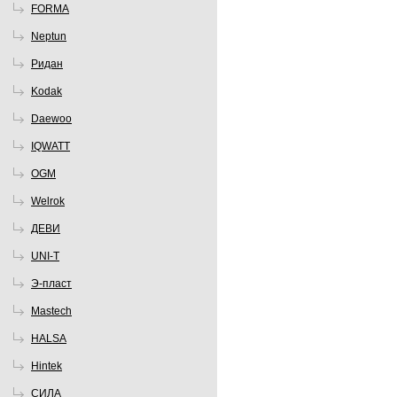
FORMA
Neptun
Ридан
Kodak
Daewoo
IQWATT
OGM
Welrok
ДЕВИ
UNI-T
Э-пласт
Mastech
HALSA
Hintek
СИЛА