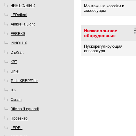
ЧИНТ (CHINT)
Монтажные коробки и
аксессуары
LEDeffect
Ambrella Light
Низковольтное
п
FEREKS
оборудование
INNOLUX
Пускорегулирующая
аппаратура
DEKraft
КВТ
Uniel
Tech-KREP/Zitar
ITK
Osram
Bticino (Legrand)
Провенто
LEDEL