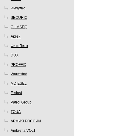
Импульс
SECURIC
CLIMATIQ
Актей
ФитоЛето
DUX
PROFFIX
Warmstad
MDIESEL
Fedast
Patrol Group
TOUA
АРМИЯ РОССИИ
Ambrella VOLT