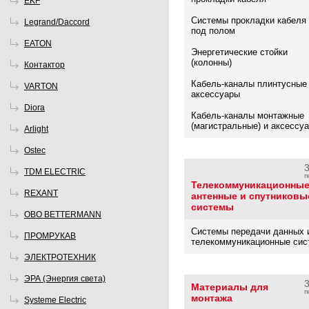
EKF
Системы прокладки кабеля
Legrand/Daccord
под полом
EATON
Энергетические стойки
(колонны)
Контактор
Кабель-каналы плинтусные
VARTON
аксессуары
Diora
Кабель-каналы монтажные
(магистральные) и аксессу
Arlight
Ostec
TDM ELECTRIC
п
Телекоммуникационные
REXANT
антенные и спутниковы
системы
OBO BETTERMANN
Системы передачи данных 
ПРОМРУКАВ
телекоммуникационные си
ЭЛЕКТРОТЕХНИК
ЭРА (Энергия света)
Материалы для
п
монтажа
Systeme Electric