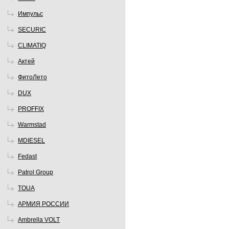
Импульс
SECURIC
CLIMATIQ
Актей
ФитоЛето
DUX
PROFFIX
Warmstad
MDIESEL
Fedast
Patrol Group
TOUA
АРМИЯ РОССИИ
Ambrella VOLT