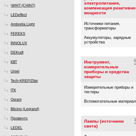
электропитания,
ЧИНТ (CHINT)
компенсация реактивно
мощности
LEDeffect
Источники питания,
Ambrella Light
трансформаторы
FEREKS
Аккумуляторы, зарядные
устройства
INNOLUX
DEKraft
Инструмент,
КВТ
п
измерительные
Uniel
приборы и средства
защиты
Tech-KREP/Zitar
Измерительные приборы и
ITK
тестеры
Osram
Вспомогательные материа
Bticino (Legrand)
Провенто
Лампы (источники
п
света)
LEDEL