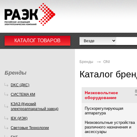
КАТАЛОГ ТОВАРОВ
Бренды
ONI
Каталог бре
Бренды
DKC (ДКС)
Низковольтное
СИСТЕМА КМ
п
оборудование
КЭАЗ (Курский
Пускорегулирующая
электроаппаратный завод)
аппаратура
IEK (ИЭК)
Низковольтные устройства
различного назначения и
Световые Технологии
аксессуары