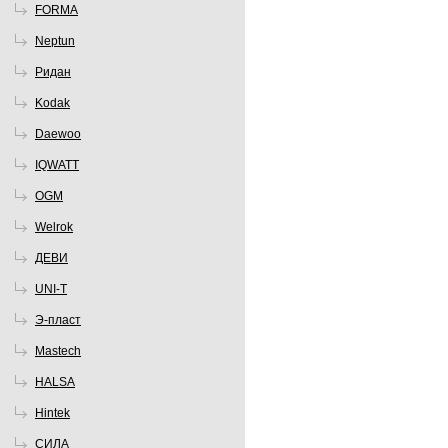
FORMA
Neptun
Ридан
Kodak
Daewoo
IQWATT
OGM
Welrok
ДЕВИ
UNI-T
Э-пласт
Mastech
HALSA
Hintek
СИЛА