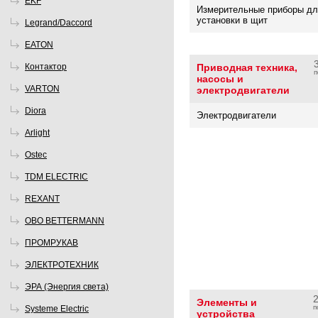
EKF
Измерительные приборы дл
установки в щит
Legrand/Daccord
EATON
Контактор
Приводная техника,
п
насосы и
VARTON
электродвигатели
Diora
Электродвигатели
Arlight
Ostec
TDM ELECTRIC
REXANT
OBO BETTERMANN
ПРОМРУКАВ
ЭЛЕКТРОТЕХНИК
ЭРА (Энергия света)
Элементы и
п
Systeme Electric
устройства