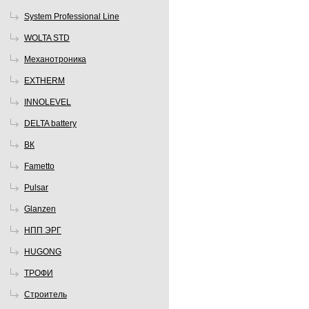
System Professional Line
WOLTA STD
Механотроника
EXTHERM
INNOLEVEL
DELTA battery
ВК
Fametto
Pulsar
Glanzen
НПП ЭРГ
HUGONG
ТРОФИ
Строитель